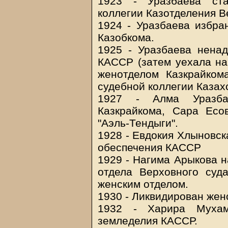
1923 - Уразбаева ста
коллегии Казотделения В
1924 - Уразбаева избра
Казобкома.
1925 - Уразбаева ненад
КАССР (затем уехала на 
женотделом Казкрайком
судебной коллегии Казах
1927 - Алма Уразба
Казкрайкома, Сара Есо
"Аэль-Тендыги".
1928 - Евдокия Хлыновск
обеспечения КАССР
1929 - Нагима Арыкова н
отдела Верховного суд
женским отделом.
1930 - Ликвидирован жен
1932 - Харира Мухам
земледелия КАССР.