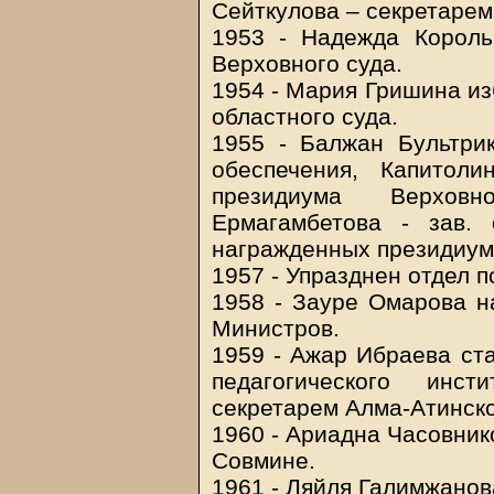
Сейткулова – секретарем
1953 - Надежда Король
Верховного суда.
1954 - Мария Гришина из
областного суда.
1955 - Балжан Бультри
обеспечения, Капитол
президиума Верхов
Ермагамбетова - зав.
награжденных президиум
1957 - Упразднен отдел 
1958 - Зауре Омарова н
Министров.
1959 - Ажар Ибраева ста
педагогического инс
секретарем Алма-Атинско
1960 - Ариадна Часовник
Совмине.
1961 - Ляйля Галимжанов