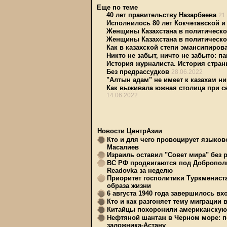
Еще по теме
40 лет правительству Назарбаева
21
Исполнилось 80 лет Кокчетавской и
Женщины Казахстана в политической
Женщины Казахстана в политической
Как в казахской степи эмансипиро
Никто не забыт, ничто не забыто: 
История журналиста. История стра
Без предрассудков
28.06.2022
"Алтын адам" не имеет к казахам н
Как выживала южная столица при с
14.06.2022
Новости ЦентрАзии
Кто и для чего провоцирует языков
Масалиев
Израиль оставил "Совет мира" без 
ВС РФ продвигаются под Доброполь
Readovka за неделю
Приоритет госполитики Туркменист
образа жизни
6 августа 1940 года завершилось в
Кто и как разгоняет тему миграции 
Китайцы похоронили американскую 
Нефтяной шантаж в Черном море: п
заложника-Астану