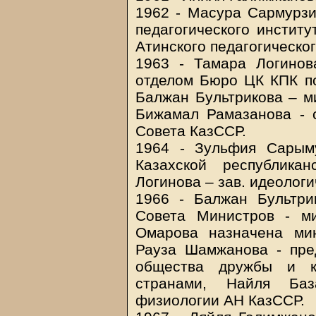
1962 - Масура Сармурзи
педагогического институ
Атинского педагогическо
1963 - Тамара Логинов
отделом Бюро ЦК КПК по
Балжан Бультрикова – м
Бижамал Рамазанова - 
Совета КазССР.
1964 - Зульфия Сарым
Казахской республика
Логинова – зав. идеолог
1966 - Балжан Бультри
Совета Министров - м
Омарова назначена мин
Рауза Шамжанова - пре
общества дружбы и к
странами, Найля Баз
физиологии АН КазССР.