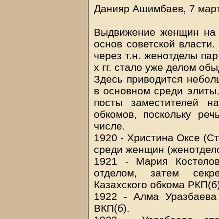
Данияр Ашимбаев, 7 мар
Выдвижение женщин на 
основ советской власти.
через т.н. женотделы пар
х гг. стало уже делом об
Здесь приводится небол
в основном среди элиты.
посты заместителей на
обкомов, поскольку ре
числе.
1920 - Христина Оксе (Ст
среди женщин (женотдело
1921 - Мария Костелов
отделом, затем секре
Казахского обкома РКП(б)
1922 - Алма Уразбаева
ВКП(б).