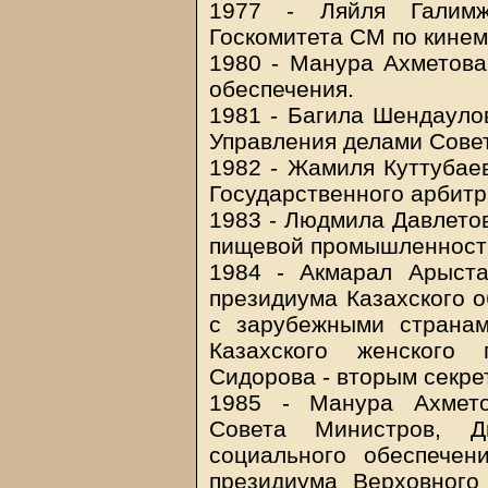
1977 - Ляйля Галимж
Госкомитета СМ по кине
1980 - Манура Ахметова
обеспечения.
1981 - Багила Шендаулов
Управления делами Сове
1982 - Жамиля Куттубаев
Государственного арбитр
1983 - Людмила Давлетов
пищевой промышленност
1984 - Акмарал Арыста
президиума Казахского о
с зарубежными страна
Казахского женского 
Сидорова - вторым секре
1985 - Манура Ахмето
Совета Министров, 
социального обеспечен
президиума Верховног