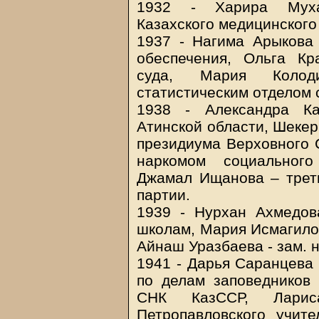
1932 - Харира Муха
Казахского медицинского
1937 - Нагима Арыкова
обеспечения, Ольга Кр
суда, Мария Колод
статистическим отделом 
1938 - Александра Ка
Атинской области, Шекер
президиума Верховного 
наркомом социального
Джамал Ищанова – треть
партии.
1939 - Нурхан Ахмедо
школам, Мария Исмагилов
Айнаш Уразбаева - зам. 
1941 - Дарья Саранцева
по делам заповедников
СНК КазССР, Ларис
Петропавловского учите