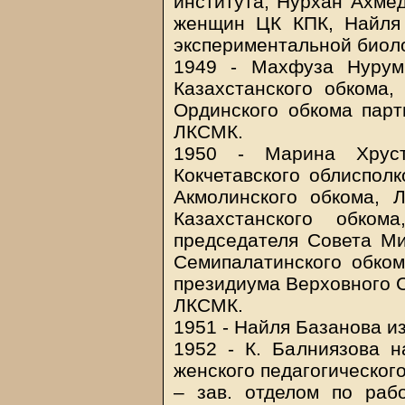
института, Нурхан Ахмед
женщин ЦК КПК, Найля 
экспериментальной биоло
1949 - Махфуза Нурум
Казахстанского обкома,
Ординского обкома парт
ЛКСМК.
1950 - Марина Хруст
Кокчетавского облисполк
Акмолинского обкома, Л
Казахстанского обко
председателя Совета Ми
Семипалатинского обком
президиума Верховного С
ЛКСМК.
1951 - Найля Базанова и
1952 - К. Балниязова н
женского педагогическог
– зав. отделом по ра