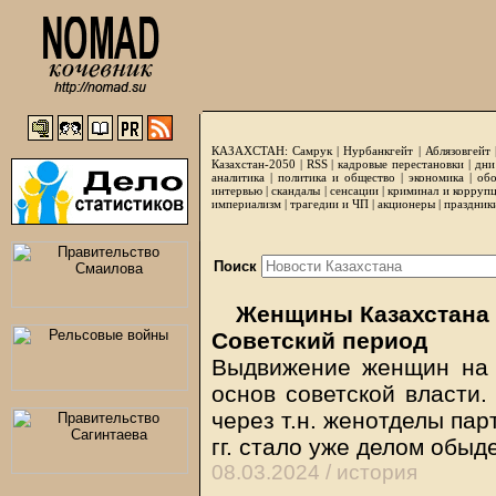
КАЗАХСТАН:
Самрук
|
Нурбанкгейт
|
Аблязовгейт
Казахстан-2050 |
RSS
|
кадровые перестановки
|
дни
аналитика
|
политика и общество
|
экономика
|
обо
интервью
|
скандалы
|
сенсации
|
криминал и корруп
империализм
|
трагедии и ЧП
|
акционеры
|
праздник
Поиск
Женщины Казахстана в
Советский период
Выдвижение женщин на 
основ советской власти.
через т.н. женотделы пар
гг. стало уже делом обы
08.03.2024 /
история