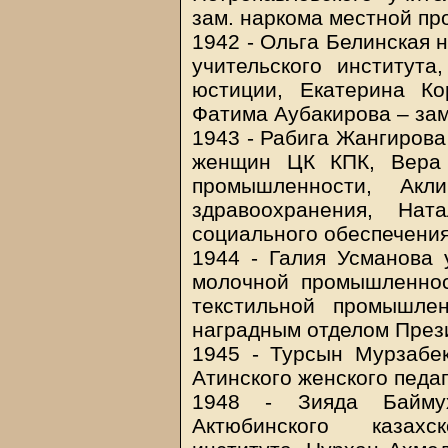
зам. наркома местной п
1942 - Ольга Белинская 
учительского институт
юстиции, Екатерина Ко
Фатима Аубакирова – зам
1943 - Рабига Жангирова
женщин ЦК КПК, Вера 
промышленности, Ак
здравоохранения, На
социального обеспечения
1944 - Галия Усманова 
молочной промышленнос
текстильной промышле
наградным отделом През
1945 - Турсын Мурзабе
Атинского женского педаг
1948 - Зияда Баймух
Актюбинского казахс