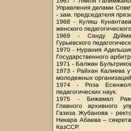
1967 - Ляйля Галимжано
Управления делами Сове
- зам. председателя пре
1968 - Куляш Кунантаев
женского педагогического
1969 - Санду Дуймаг
Гурьевского педагогическ
1970 - Нурания Адельшин
Государственного арбитр
1971 - Балжан Бультрико
1973 - Райхан Калиева 
молодежных организаций
1974 - Роза Есенжол
педагогических наук.
1975 - Бижамал Рама
Главного архивного у
Газиза Жубанова - рект
Никара Абаева – секрет
КазССР.