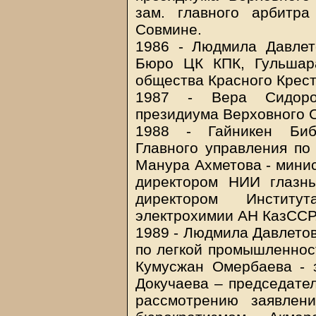
зам. главного арбитра
Совмине.
1986 - Людмила Давлет
Бюро ЦК КПК, Гульшар
общества Красного Крест
1987 - Вера Сидоро
президиума Верховного 
1988 - Гайникен Биб
Главного управления по 
Манура Ахметова - мини
директором НИИ глазны
директором Институ
электрохимии АН КазССР
1989 - Людмила Давлетов
по легкой промышленнос
Кумусжан Омербаева - 
Докучаева – председате
рассмотрению заявлен