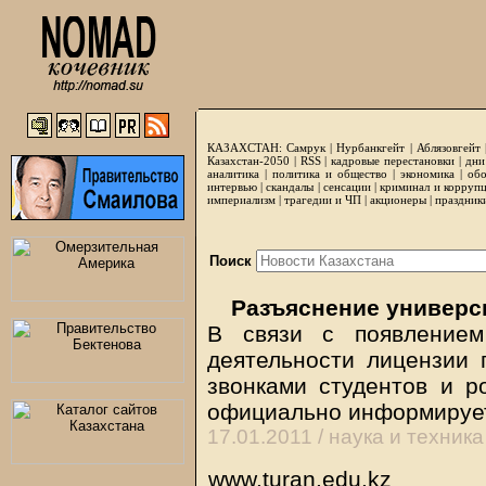
КАЗАХСТАН:
Самрук
|
Нурбанкгейт
|
Аблязовгейт
Казахстан-2050 |
RSS
|
кадровые перестановки
|
дни
аналитика
|
политика и общество
|
экономика
|
обо
интервью
|
скандалы
|
сенсации
|
криминал и корруп
империализм
|
трагедии и ЧП
|
акционеры
|
праздник
Поиск
Разъяснение универси
В связи с появлением
деятельности лицензии 
звонками студентов и р
официально информируе
17.01.2011 /
наука и техника
www.turan.edu.kz