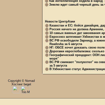
Как интеллигенция ходила в народ
Землю ждет самый черный день за 4
Новости ЦентрАзии
Казахстан и ЕС: бойся данайцев, д
Россия ничего не должна Армении, 
10 самых важных дат завоевания ар
Евросоюз затягивает Узбекистан в 
ВС РФ освободили Зарницу, а южне
Readovka за 6 августа
НГ: ОБСЕ хочет доказать свою поле
Дорогами евроглобализма: сколько 
Географический прецедент: ООН ли
моря"
ВС РФ сжимают "полукотел" на сев
за 5 августа
В Узбекистане статус Администрац
Copyright © Nomad
Хостинг beget