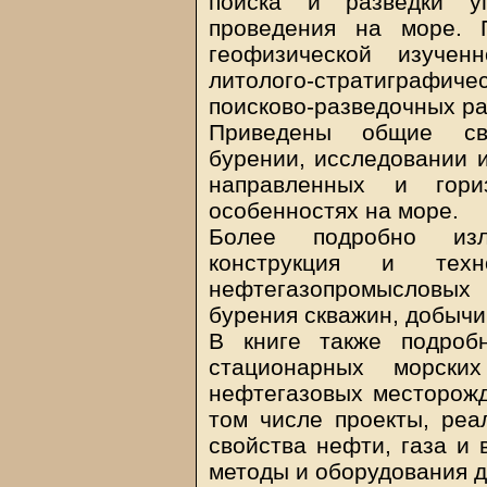
поиска и разведки у
проведения на море. 
геофизической изучен
литолого-стратиграфи
поисково-разведочных ра
Приведены общие све
бурении, исследовании и
направленных и гор
особенностях на море.
Более подробно изл
конструкция и техн
нефтегазопромысловы
бурения скважин, добычи 
В книге также подроб
стационарных морски
нефтегазовых месторожд
том числе проекты, ре
свойства нефти, газа и
методы и оборудования д