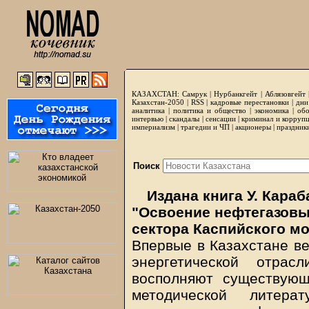
КАЗАХСТАН:
Самрук
|
Нурбанкгейт
|
Аблязовгейт
Казахстан-2050 |
RSS
|
кадровые перестановки
|
дни
аналитика
|
политика и общество
|
экономика
|
обо
интервью
|
скандалы
|
сенсации
|
криминал и корруп
империализм
|
трагедии и ЧП
|
акционеры
|
праздник
Поиск
Издана книга У. Караб
"Освоение нефтегазовы
сектора Каспийского м
Впервые в Казахстане в
энергетической отрас
восполняют существующ
методической литера