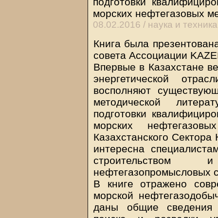
подготовки квалифициро
морских нефтегазовых м
08.02.2016 /
наука и техника
Книга была презентована
совета Ассоциации KAZE
Впервые в Казахстане в
энергетической отрас
восполняют существующ
методической литера
подготовки квалифициро
морских нефтегазовы
Казахстанского Сектора 
интересна специалиста
строительством 
нефтегазопромысловых 
В книге отражено совр
морской нефтегазодобы
даны общие сведения 