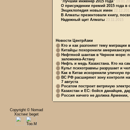
"Лучший инженер 2015 года"
19.01.2
О присуждении премий 2015 года в 
Энциклопедия новых имен
22.12.201
В Алматы презентовали книгу, пос
Надежный щит Алматы
23.11.2015
Новости ЦентрАзии
Кто и как разгоняет тему миграции 
Китайцы похоронили американскую 
Нефтяной шантаж в Черном море: п
заложника-Астану
Нефть и медь Казахстана. Кто на с
Культ психотравмы разрушает и чел
Как в Китае искоренили уличную пр
ВС РФ расширяют зону контроля на 
7 августа
Росатом построит ветряную электр
Казахстан и ЕС: бойся данайцев, д
Россия ничего не должна Армении, 
Copyright © Nomad
Хостинг beget