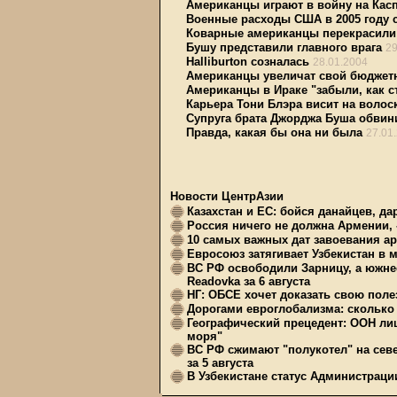
Американцы играют в войну на Кас
Военные расходы США в 2005 году 
Коварные американцы перекрасили
Бушу представили главного врага
29
Halliburton созналась
28.01.2004
Американцы увеличат свой бюджет
Американцы в Ираке "забыли, как 
Карьера Тони Блэра висит на волос
Супруга брата Джорджа Буша обвини
Правда, какая бы она ни была
27.01
Новости ЦентрАзии
Казахстан и ЕС: бойся данайцев, д
Россия ничего не должна Армении, 
10 самых важных дат завоевания ар
Евросоюз затягивает Узбекистан в 
ВС РФ освободили Зарницу, а южне
Readovka за 6 августа
НГ: ОБСЕ хочет доказать свою поле
Дорогами евроглобализма: сколько 
Географический прецедент: ООН ли
моря"
ВС РФ сжимают "полукотел" на сев
за 5 августа
В Узбекистане статус Администрац