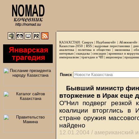
КАЗАХСТАН:
Самрук
|
Нурбанкгейт
|
Аблязовгейт
Казахстан-2050 |
RSS
|
кадровые перестановки
|
дни
аналитика
|
политика и общество
|
экономика
|
обо
интервью
|
скандалы
|
сенсации
|
криминал и корруп
империализм
|
трагедии и ЧП
|
акционеры
|
праздник
Поиск
Бывший министр фин
вторжение в Ирак еще д
О"Нил подверг резкой 
коалиции вторглись в И
стране оружия массового
найдено
12.01.2004 /
американский 