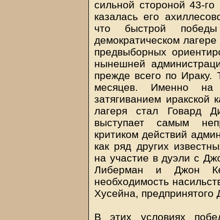
сильной стороной 43-го 
казалась его ахиллесово
что быстрой побед
демократическом лагере
предвыборных ориентир
нынешней администраци
прежде всего по Ираку. 
месяцев. Именно на 
затягиванием иракской 
лагеря стал Говард Д
выступает самым неп
критиком действий админ
как ряд других известн
на участие в дуэли с Д
Либерман и Джон Ке
необходимость насильст
Хусейна, предпринятого
В этих условиях поб