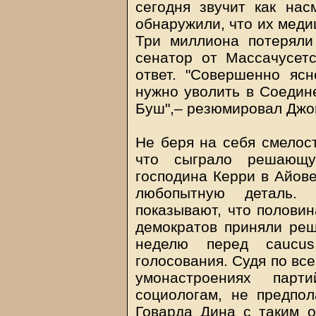
сегодня звучит как нас
обнаружили, что их меди
Три миллиона потеряли
сенатор от Массачусетс
ответ. "Совершенно ясн
нужно уволить в Соедин
Буш",– резюмировал Джо
Не беря на себя смелост
что сыграло решающ
господина Керри в Айов
любопытную деталь.
показывают, что полови
демократов приняли ре
неделю перед caucus
голосования. Судя по вс
умонастроениях пар
социологам, не предпо
Говарда Дина с таким о