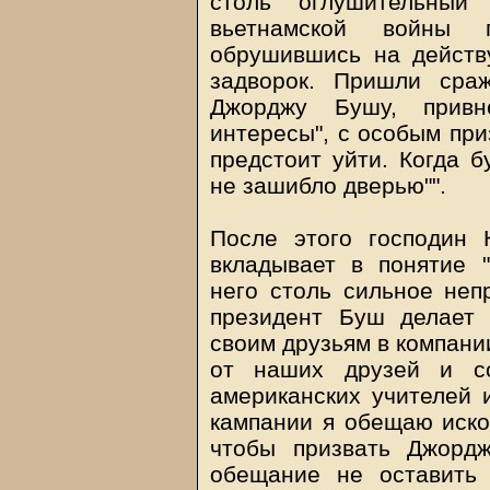
столь оглушительный 
вьетнамской войны 
обрушившись на действ
задворок. Пришли сра
Джорджу Бушу, прив
интересы", с особым при
предстоит уйти. Когда б
не зашибло дверью"".
После этого господин 
вкладывает в понятие 
него столь сильное неп
президент Буш делает 
своим друзьям в компании
от наших друзей и со
американских учителей 
кампании я обещаю искол
чтобы призвать Джорд
обещание не оставить