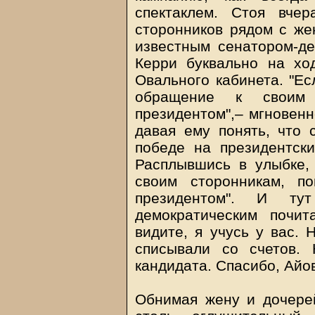
спектаклем. Стоя вче
сторонников рядом с же
известным сенатором-д
Керри буквально на хо
Овального кабинета. "Ес
обращение к своим 
президентом",– мгновенн
давая ему понять, что 
победе на президентск
Расплывшись в улыбке,
своим сторонникам, п
президентом". И ту
демократическим почи
видите, я учусь у вас.
списывали со счетов.
кандидата. Спасибо, Айов
Обнимая жену и дочере