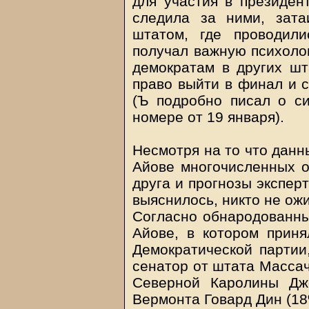
для участия в президен
следила за ними, зат
штатом, где проводил
получал важную психоло
демократам в других шт
право выйти в финал и 
(Ъ подробно писал о с
номере от 19 января).
Несмотря на то что данн
Айове многочисленных о
друга и прогнозы экспер
выяснилось, никто не ожи
Согласно обнародованны
Айове, в котором приня
Демократической партии,
сенатор от штата Массач
Северной Каролины Джо
Вермонта Говард Дин (18