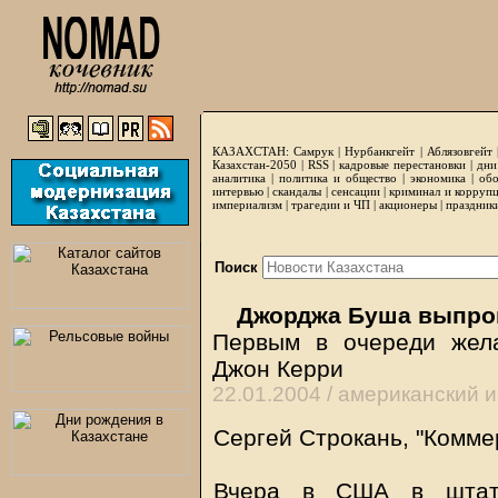
КАЗАХСТАН:
Самрук
|
Нурбанкгейт
|
Аблязовгейт
Казахстан-2050 |
RSS
|
кадровые перестановки
|
дни
аналитика
|
политика и общество
|
экономика
|
обо
интервью
|
скандалы
|
сенсации
|
криминал и корруп
империализм
|
трагедии и ЧП
|
акционеры
|
праздник
Поиск
Джорджа Буша выпров
Первым в очереди жел
Джон Керри
22.01.2004 /
американский 
Сергей Строкань, "Комме
Вчера в США в штат