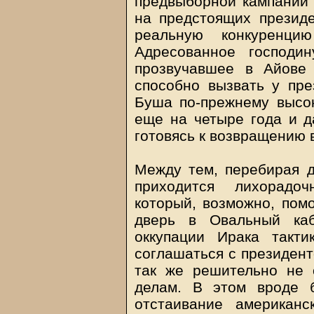
предвыборной кампании 
на предстоящих президе
реальную конкуренци
Адресованное господи
прозвучавшее в Айове 
способно вызвать у пре
Буша по-прежнему высок
еще на четыре года и д
готовясь к возвращению 
Между тем, перебирая д
приходится лихорадо
который, возможно, пом
дверь в Овальный каб
оккупации Ирака такт
соглашаться с президент
так же решительно не 
делам. В этом вроде 
отстаивание американ