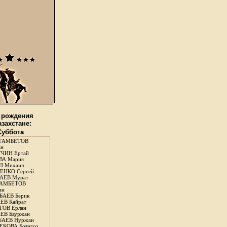
 рождения
азахстане:
 Суббота
ГАМБЕТОВ
ан
ЧИН Ертай
ВА Мария
Н Михаил
ЕНКО Сергей
АЕВ Мурат
АМБЕТОВ
ан
АЕВ Берик
ЕВ Кайрат
ОВ Ерлан
ЕВ Бауржан
БАЕВ Нуржан
КОВА Ботагоз