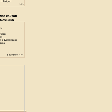
В Кайрат
>>>
лог сайтов
захстана:
ом
цбанк
аз
о в Казахстане
зына
в каталог >>>