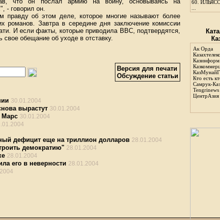
зав, что он послал армию на войну, основываясь на
60.
ИЛЬЯСО
 - говорил он.
...
м правду об этом деле, которое многие называют более
х романов. Завтра в середине дня заключение комиссии
ати. И если факты, которые приводила ВВС, подтвердятся,
Ката
ь свое обещание об уходе в отставку.
Ка
Ак Орда
Казахтелек
Казинформ
Казкоммер
Версия для печати
КазМунайГ
Обсуждение статьи
Кто есть кт
Самрук-Ка
Tengrinews
ЦентрАзия
пии
30.01.2004
снова вырастут
30.01.2004
 Марс
30.01.2004
.01.2004
ный дефицит еще на триллион долларов
28.01.2004
строить демократию"
28.01.2004
ке
28.01.2004
ла его в неверности
28.01.2004
.2004