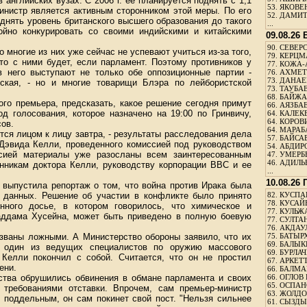
 английских вузах. С 2006 г. ее планируется поднять с 1,1
53.
ЯКОВЕН
министр является активным сторонником этой меры. По его
52.
ДАМИТ
днять уровень британского высшего образования до такого
...
ойно конкурировать со своими индийскими и китайскими
09.08.26
90.
СЕВЕРС
 многие из них уже сейчас не успевают учиться из-за того,
79.
КЕРЦМ
то с ними будет, если парламент. Поэтому противников у
77.
КОЖА-
в него выступают не только обе оппозиционные партии -
76.
АХМЕТО
73.
ДАНАЕВ
еская, - но и многие товарищи Блэра по лейбористской
73.
ТАУБАЕ
68.
БАЙЖА
ого премьера, предсказать, какое решение сегодня примут
66.
АЯЗБАЕ
од голосования, которое назначено на 19:00 по Гринвичу,
64.
КАЛЕК
64.
КОРОВИ
сов.
64.
МАРАБ
тся лицом к лицу завтра, - результаты расследования дела
57.
БАЙСАБ
 Дэвида Келли, проведенного комиссией под руководством
54.
АБДИРО
ссией материалы уже разосланы всем заинтересованным
47.
УМЕРБЕ
46.
АДИЛЬБ
енникам доктора Келли, руководству корпорации ВВС и ее
...
10.08.26
 выпустила репортаж о том, что война против Ирака была
 данных. Решение об участии в конфликте было принято
82.
КУСПАН
78.
КУСАЙ
нного досье, в котором говорилось, что химическое и
77.
КУЛЬЖА
аддама Хусейна, может быть приведено в полную боевую
77.
СУЛТАН
76.
АКДАУ
званы ложными. А Министерство обороны заявило, что их
75.
БАТЫР
69.
БАЛЫКБ
 один из ведущих специалистов по оружию массового
69.
БУРЛАЧ
 Келли покончил с собой. Считается, что он не простил
67.
АРКЕТТ
ени.
66.
БАЛМА
ьства обрушились обвинения в обмане парламента и своих
66.
ОГЛОВ 
65.
ОСПАН
 требованиями отставки. Впрочем, сам премьер-министр
63.
ЖОЛДО
я поддельным, он сам покинет свой пост. "Нельзя сильнее
61.
СЫЗДЫК