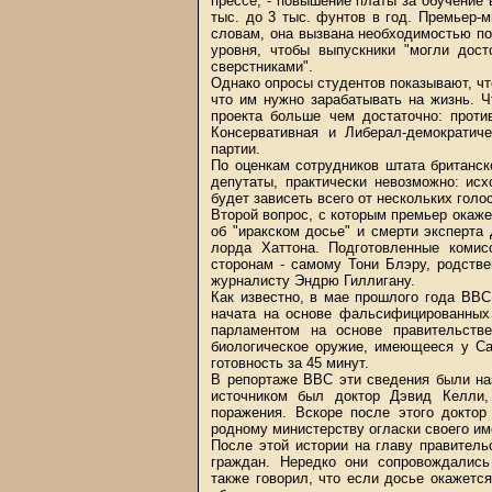
прессе, - повышение платы за обучение в
тыс. до 3 тыс. фунтов в год. Премьер-
словам, она вызвана необходимостью по
уровня, чтобы выпускники "могли дост
сверстниками".
Однако опросы студентов показывают, что
что им нужно зарабатывать на жизнь. Ч
проекта больше чем достаточно: проти
Консервативная и Либерал-демократич
партии.
По оценкам сотрудников штата британск
депутаты, практически невозможно: исх
будет зависеть всего от нескольких голо
Второй вопрос, с которым премьер окаже
об "иракском досье" и смерти эксперта
лорда Хаттона. Подготовленные коми
сторонам - самому Тони Блэру, родств
журналисту Эндрю Гиллигану.
Как известно, в мае прошлого года ВВС
начата на основе фальсифицированных
парламентом на основе правительстве
биологическое оружие, имеющееся у С
готовность за 45 минут.
В репортаже ВВС эти сведения были на
источником был доктор Дэвид Келли,
поражения. Вскоре после этого доктор
родному министерству огласки своего им
После этой истории на главу правител
граждан. Нередко они сопровождались
также говорил, что если досье окажетс