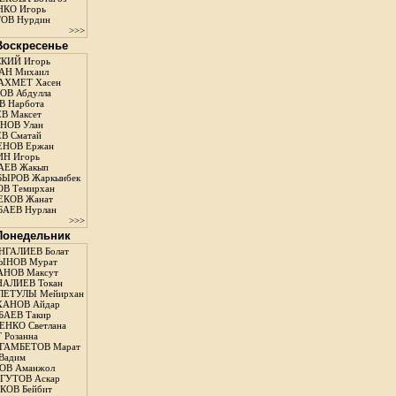
КО Игорь
ОВ Нурдин
>>>
 Воскресенье
КИЙ Игорь
АН Михаил
АХМЕТ Хасен
В Абдулла
 Нарбота
В Максет
НОВ Улан
В Сматай
ЕНОВ Ержан
Н Игорь
АЕВ Жакып
ЫРОВ Жаркынбек
В Темирхан
КОВ Жанат
АЕВ Нурлан
>>>
 Понедельник
ГАЛИЕВ Болат
ЫНОВ Мурат
НОВ Максут
АЛИЕВ Токан
ЛЕТУЛЫ Мейирхан
ХАНОВ Айдар
АЕВ Такир
ЕНКО Светлана
 Розанна
ГАМБЕТОВ Марат
Вадим
ОВ Аманжол
ГУТОВ Аскар
ОВ Бейбит