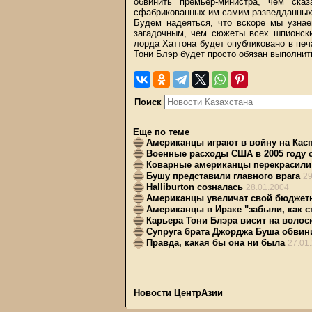
обвинить премьер-министра, чем ска
сфабрикованных им самим разведданных",
Будем надеяться, что вскоре мы узнае
загадочным, чем сюжеты всех шпионски
лорда Хаттона будет опубликовано в печ
Тони Блэр будет просто обязан выполнит
Поиск
Еще по теме
Американцы играют в войну на Кас
Военные расходы США в 2005 году 
Коварные американцы перекрасили
Бушу представили главного врага
29
Halliburton созналась
28.01.2004
Американцы увеличат свой бюджет
Американцы в Ираке "забыли, как 
Карьера Тони Блэра висит на волос
Супруга брата Джорджа Буша обвини
Правда, какая бы она ни была
27.01
Новости ЦентрАзии