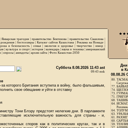
|
Январская трагедия
|
правительство Бектенова
|
правительство Смаилова
|
 рождения
|
бестселлеры
|
Каталог сайтов Казахстана
|
Реклама на Номаде
|
рона и безопасность
|
семья
|
экология и здоровье
|
творчество
|
юмор
|
ция
|
культура и спорт
|
история
|
календарь
|
наука и техника
|
американский
и
|
опросы
|
анекдоты
|
архив сайта
|
Фото Казахстан-2050
Дни
Суббота 8.08.2026 11:43 ast
в К
09:43 msk
08.08.26
80.
ТАСМА
ке
Сагитж
з-за которого Британия вступила в войну, было фальшивым,
77.
БАЙБАТ
полнить свое обещание и уйти в отставку
74.
ЩЕГЛО
73.
ГУРМА
71.
ГРИГОР
68.
ТАШИБ
ря
64.
ИСМАГ
Рахимж
64.
ТОЛУМБ
инистру Тони Блэру предстоят нелегкие дни. В парламенте
63.
УРАЗБА
дставляющие исключительную важность для страны - и,
61.
РАХМЕТ
60.
САРТБА
жесточенных споров как в политических кругах, так и в
59.
ТЕНЛИ
57.
АШИРБЕ