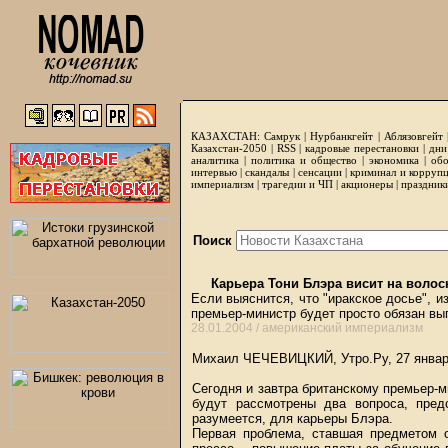
КАЗАХСТАН:
Самрук
|
Нурбанкгейт
|
Аблязовгейт
Казахстан-2050 |
RSS
|
кадровые перестановки
|
дни
аналитика
|
политика и общество
|
экономика
|
обо
интервью
|
скандалы
|
сенсации
|
криминал и корруп
империализм
|
трагедии и ЧП
|
акционеры
|
праздник
Поиск
Карьера Тони Блэра висит на волос
Если выяснится, что "иракское досье", и
премьер-министр будет просто обязан вы
28.01.2004 /
американский империализм
Михаил ЧЕЧЕВИЦКИЙ, Утро.Ру, 27 янва
Сегодня и завтра британскому премьер-м
будут рассмотрены два вопроса, пре
разумеется, для карьеры Блэра.
Первая проблема, ставшая предметом о