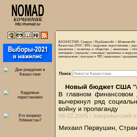
КАЗАХСТАН:
Самрук
|
Нурбанкгейт
|
Аблязовгейт
Казахстан-2050 |
RSS
|
кадровые перестановки
|
дни
аналитика
|
политика и общество
|
экономика
|
обо
интервью
|
скандалы
|
сенсации
|
криминал и корруп
империализм
|
трагедии и ЧП
|
акционеры
|
праздник
Поиск
Новый бюджет США "п
В главном финансовом 
вычеркнул ряд социаль
войну и пропаганду
09.02.2005 /
американский 
Михаил Первушин, Стран