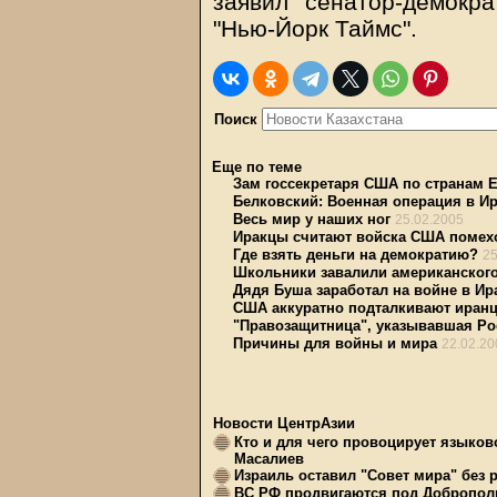
заявил сенатор-демокр
"Нью-Йорк Таймс".
Поиск
Еще по теме
Зам госсекретаря США по странам Е
Белковский: Военная операция в Ир
Весь мир у наших ног
25.02.2005
Иракцы считают войска США помехо
Где взять деньги на демократию?
25
Школьники завалили американског
Дядя Буша заработал на войне в И
США аккуратно подталкивают иран
"Правозащитница", указывавшая Рос
Причины для войны и мира
22.02.20
Новости ЦентрАзии
Кто и для чего провоцирует языков
Масалиев
Израиль оставил "Совет мира" без 
ВС РФ продвигаются под Доброполь