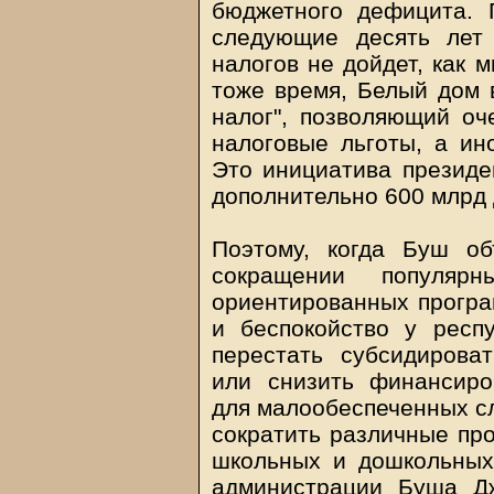
бюджетного дефицита. 
следующие десять лет
налогов не дойдет, как 
тоже время, Белый дом 
налог", позволяющий оч
налоговые льготы, а ино
Это инициатива президе
дополнительно 600 млрд 
Поэтому, когда Буш о
сокращении популяр
ориентированных програм
и беспокойство у респ
перестать субсидирова
или снизить финансиро
для малообеспеченных сл
сократить различные пр
школьных и дошкольных
администрации Буша Д