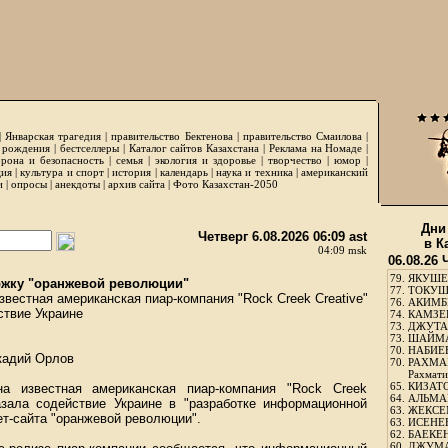
|
Январская трагедия
|
правительство Бектенова
|
правительство Смаилова
|
 рождения
|
бестселлеры
|
Каталог сайтов Казахстана
|
Реклама на Номаде
|
рона и безопасность
|
семья
|
экология и здоровье
|
творчество
|
юмор
|
ция
|
культура и спорт
|
история
|
календарь
|
наука и техника
|
американский
и
|
опросы
|
анекдоты
|
архив сайта
|
Фото Казахстан-2050
Дни
Четверг 6.08.2026 06:09 ast
в К
04:09 msk
06.08.26 
79.
ЯКУШЕ
жку "оранжевой революции"
77.
ТОКУШЕ
вестная американская пиар-компания "Rock Creek Creative"
76.
АКИМБЕ
ствие Украине
74.
КАМЗЕБ
73.
ДЖУТАБ
73.
ШАЙМА
70.
НАБИЕВ
кадий Орлов
70.
РАХМА
Рахмати
65.
КИЗАТО
а известная американская пиар-компания "Rock Creek
64.
АЛЬМА
казала содействие Украине в "разработке информационной
63.
ЖЕКСЕМ
ет-сайта "оранжевой революции".
63.
ИСЕНЕЕ
62.
БАЕКЕН
60.
ДЖУМА