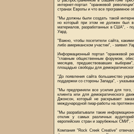
В распространенном в Вашингтоне прес
интернет-портал "оранжевой революци
странах Европы и что все программное о
"Мы должны были создать такой интернет
но который при этом не должен был в
материалов, разработанных в США", - по
Уард.
"Важно, чтобы посетители сайта, каким
либо американском участии", - заявил Уа
Информационный портал "оранжевой рев
"главным общественным форумом, обесп
месяцев, предшествовавших выборам",
площадью свободы для демократического
"До появления сайта большинство укра
поддержки со стороны Запада", - указыва
"Мы предприняли все усилия для того,
клиента или для демократического движ
Джонсон, который не раскрывает зака
международной пиар-работы на протяжени
"Мы разрабатывали такие информационн
отклик у самых различных аудиторий
европейских стран и зарубежных СМИ", -
Компания "Rock Creek Creative" отвеч