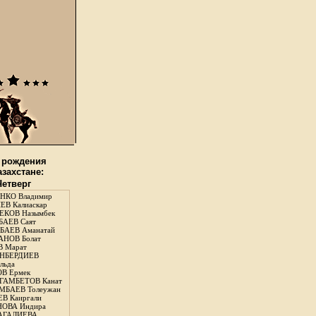
 рождения
азахстане:
Четверг
НКО Владимир
В Калиаскар
КОВ Назымбек
АЕВ Саят
АЕВ Аманатай
НОВ Болат
 Марат
НБЕРДИЕВ
льда
В Ермек
ГАМБЕТОВ Канат
БАЕВ Толеужан
В Каиргали
ОВА Индира
ГАЛИЕВА