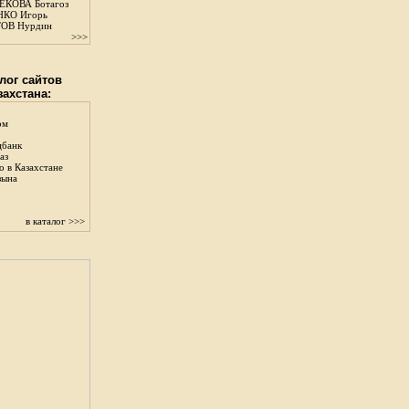
КОВА Ботагоз
КО Игорь
ОВ Нурдин
>>>
лог сайтов
захстана:
ом
цбанк
аз
о в Казахстане
зына
в каталог >>>