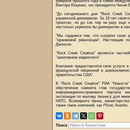
феврале прошлого года в Киеве междуна
Виктора Ющенко, экс-президента Чехии 
"До сегодняшнего дня "Rock Creek Cr
украинской демократии. За 19 лет свое
проектах, но до сих пор ни разу еще 
настолько укрепила бы демократию в как
"Мы гордимся тем, что сыграли свою р
"оранжевой революции". Настоящим по
Джонсон.
"Rock Creek Creative" является частн
"креативном маркетинге".
Компания предоставляла свои услуги и
французской оборонной и аэрокосмичес
правительства США".
В "Rock Creek Creative" РИА "Новости
обеспечении саммита глав государст
информационно-правового портала м
экспозиции по малому бизнесу для мин
НАТО, Всемирного банка, министерства
также таких компаний, как Pfizer, Axentis
Поиск