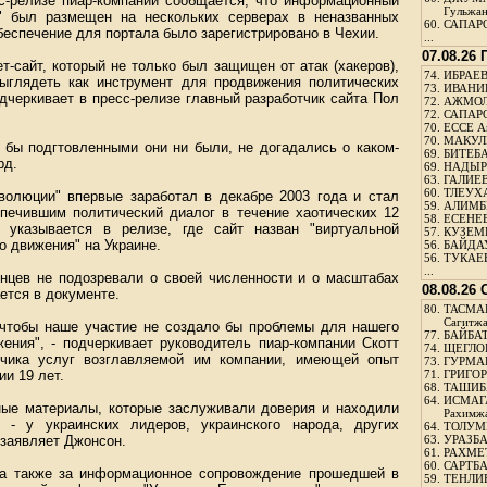
с-релизе пиар-компании сообщается, что информационный
Гульжа
и" был размещен на нескольких серверах в неназванных
60.
САПАРО
беспечение для портала было зарегистрировано в Чехии.
...
07.08.26
-сайт, который не только был защищен от атак (хакеров),
74.
ИБРАЕВ
ыглядеть как инструмент для продвижения политических
73.
ИВАНИЩ
дчеркивает в пресс-релизе главный разработчик сайта Пол
72.
АЖМОЛ
72.
САПАРО
70.
ЕССЕ А
70.
МАКУЛБ
и бы подгтовленными они ни были, не догадались о каком-
69.
БИТЕБА
рд.
69.
НАДЫРБ
63.
ГАЛИЕВ
60.
ТЛЕУХА
олюции" впервые заработал в декабре 2003 года и стал
59.
АЛИМБЕ
ечившим политический диалог в течение хаотических 12
58.
ЕСЕНЕЕ
 указывается в релизе, где сайт назван "виртуальной
57.
КУЗЕМБ
 движения" на Украине.
56.
БАЙДАУ
56.
ТУКАЕВ
...
инцев не подозревали о своей численности и о масштабах
08.08.26
ется в документе.
80.
ТАСМА
Сагитж
 чтобы наше участие не создало бы проблемы для нашего
77.
БАЙБАТ
ения", - подчеркивает руководитель пиар-компании Скотт
74.
ЩЕГЛО
зчика услуг возглавляемой им компании, имеющей опыт
73.
ГУРМА
и 19 лет.
71.
ГРИГОР
68.
ТАШИБ
64.
ИСМАГ
ые материалы, которые заслуживали доверия и находили
Рахимж
 - у украинских лидеров, украинского народа, других
64.
ТОЛУМБ
 заявляет Джонсон.
63.
УРАЗБА
61.
РАХМЕТ
60.
САРТБА
ала также за информационное сопровождение прошедшей в
59.
ТЕНЛИ