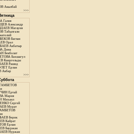
н
В Акылбай
>>>
 Пятница
А Галия
ЕВ Александр
ДАЕВ Магауия
В Табылгали
натолий
ЕКОВ Баглан
ЕВ Орал
АЕВ Акбатыр
А Дина
Н Бекболат
ТОВА Бахшагул
В Каиргельды
АЕВ Рашид
ЛЕТ Ерлан
 Акбар
>>>
 Суббота
ГАМБЕТОВ
ан
ЧИН Ертай
ВА Мария
Н Михаил
ЕНКО Сергей
АЕВ Мурат
АМБЕТОВ
ан
АЕВ Берик
ЕВ Кайрат
ОВ Ерлан
ЕВ Бауржан
БАЕВ Нуржан