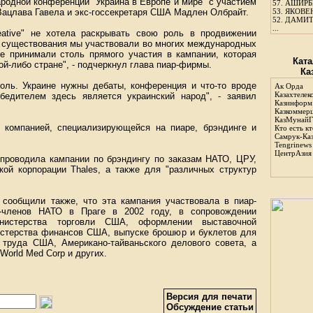
родной конференции "Украина в Европе и мире" с участием
57.
АШИРБЕ
Вацлава Гавела и экс-госсекретаря США Мадлен Олбрайт.
53.
ЯКОВЕН
52.
ДАМИТ
...
eative" не хотела раскрывать свою роль в продвижении
го существования мы участвовали во многих международных
не принимали столь прямого участия в кампании, которая
Ката
ой-либо стране", - подчеркнул глава пиар-фирмы.
Ка
оль. Украине нужны дебаты, конференция и что-то вроде
Ак Орда
Казахтелек
бедителем здесь является украинский народ", - заявил
Казинформ
Казкоммер
КазМунайГ
ой компанией, специализирующейся на пиаре, брэндинге и
Кто есть кт
Самрук-Ка
Tengrinews
ЦентрАзия
 проводила кампании по брэндингу по заказам НАТО, ЦРУ,
кой корпорации Thales, а также для "различных структур
" сообщили также, что эта кампания участвовала в пиар-
в-членов НАТО в Праге в 2002 году, в сопровождении
инистерства торговли США, оформлении выставочной
истерства финансов США, выпуске брошюр и буклетов для
 труда США, Американо-тайваньского делового совета, а
, World Med Corp и других.
Версия для печати
Обсуждение статьи