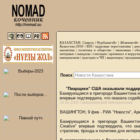
КАЗАХСТАН:
Самрук
|
Нурбанкгейт
|
Аблязовгейт
Казахстан-2050 |
RSS
|
кадровые перестановки
|
дни
аналитика
|
политика и общество
|
экономика
|
обо
интервью
|
скандалы
|
сенсации
|
криминал и корруп
империализм
|
трагедии и ЧП
|
акционеры
|
праздник
Поиск
"Пиарщики" США оказывали поддер
Базирующаяся в пригороде Вашингтона из
впервые подтвердила, что оказала содей
10.02.2005 /
американский империализм
ВАШИНГТОН, 9 фев - РИА "Новости", Ар
Базирующаяся в пригороде Вашингтон
Creative" впервые подтвердила, что о
стратегии, брэнда и политики для интерн