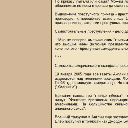
По приказу пытали или сами? Можем ли
обвиняемые во всем мире всегда склонны
Выполнение преступного приказа - прест
приговорил к повешению всего лишь 
признаны исполнителями преступных прик
Самостоятельные преступления - дело др
...Мир не поверил американским "гнилым
что высшие чины (включая президента
конечно, это - преступная самодеятельно
* * *
С момента американского скандала прош
19 января 2005 года все газеты Англии
издеваются над пленными иракцами. Фо
Грейб, где командуют американцы. Но э
("Хлебница").
Британия нашла три "гнилых яблока" -
пишут: "Фантазия британских тюремщик
американцев. На большинстве снимк
анального секса".
Военный трибунал в Англии еще заседает
Блэр поступил в точности как Джордж Бу