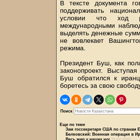
В тексте документа го
поддерживать национа
условии что ход р
международными наблюд
выделять денежные сумм
не вовлекает Вашингт
режима.
Президент Буш, как пол
законопроект. Выступа
Буш обратился к иранца
боретесь за свою свободу
Поиск
Еще по теме
Зам госсекретаря США по странам Е
Белковский: Военная операция в Ир
Весь мир у наших ног
25.02.2005