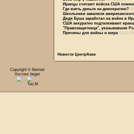
Иракцы считают войска США помехо
Где взять деньги на демократию?
25
Школьники завалили американског
Дядя Буша заработал на войне в И
США аккуратно подталкивают иран
"Правозащитница", указывавшая Рос
Причины для войны и мира
22.02.20
Новости ЦентрАзии
Copyright © Nomad
Хостинг beget