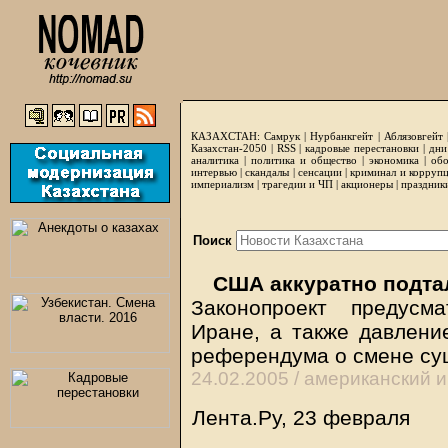
КАЗАХСТАН:
Самрук
|
Нурбанкгейт
|
Аблязовгейт
Казахстан-2050 |
RSS
|
кадровые перестановки
|
дни
аналитика
|
политика и общество
|
экономика
|
обо
интервью
|
скандалы
|
сенсации
|
криминал и корруп
империализм
|
трагедии и ЧП
|
акционеры
|
праздник
Поиск
США аккуратно подта
Законопроект предусм
Иране, а также давлени
референдума о смене су
24.02.2005 /
американский 
Лента.Ру, 23 февраля