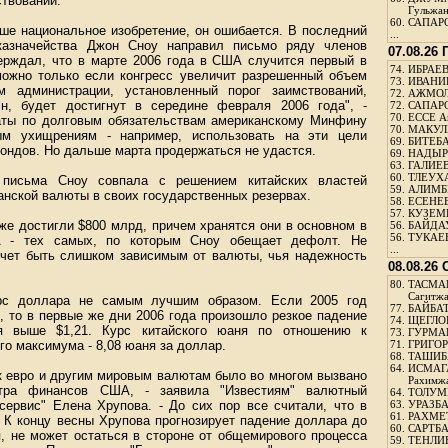
ствований.
Гульжа
60.
САПАРО
аше национальное изобретение, он ошибается. В последний
...
 казначейства Джон Сноу направил письмо ряду членов
07.08.26
верждал, что в марте 2006 года в США случится первый в
74.
ИБРАЕВ
можно только если конгресс увеличит разрешенный объем
73.
ИВАНИЩ
ам администрации, установленный порог заимствований,
72.
АЖМОЛ
лн, будет достигнут в середине февраля 2006 года", -
72.
САПАРО
70.
ЕССЕ А
аты по долговым обязательствам американскому Минфину
70.
МАКУЛБ
ным ухищрениям - например, использовать на эти цели
69.
БИТЕБА
ондов. Но дальше марта продержаться не удастся.
69.
НАДЫРБ
63.
ГАЛИЕВ
60.
ТЛЕУХА
 письма Сноу совпала с решением китайских властей
59.
АЛИМБЕ
анской валюты в своих государственных резервах.
58.
ЕСЕНЕЕ
57.
КУЗЕМБ
е достигли $800 млрд, причем хранятся они в основном в
56.
БАЙДАУ
56.
ТУКАЕВ
А - тех самых, по которым Сноу обещает дефолт. Не
...
хочет быть слишком зависимым от валюты, чья надежность
08.08.26
80.
ТАСМА
Сагитж
рс доллара не самым лучшим образом. Если 2005 год
77.
БАЙБАТ
о, то в первые же дни 2006 года произошло резкое падение
74.
ЩЕГЛО
я выше $1,21. Курс китайского юаня по отношению к
73.
ГУРМА
го максимума - 8,08 юаня за доллар.
71.
ГРИГОР
68.
ТАШИБ
64.
ИСМАГ
к евро и другим мировым валютам было во многом вызвано
Рахимж
тра финансов США, - заявила "Известиям" валютный
64.
ТОЛУМБ
сервис" Елена Хрупова. - До сих пор все считали, что в
63.
УРАЗБА
61.
РАХМЕТ
. К концу весны Хрупова прогнозирует падение доллара до
60.
САРТБА
ся, не может остаться в стороне от общемирового процесса
59.
ТЕНЛИ