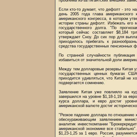
проблемы из-за гигантских внешних заим
Если кто-то думает, что дефолт - это н
день 2005 года глава американского
американского конгресса, в котором ут
истории страны дефолт. Избежать его 
государственного долга. "По прогноз
который сейчас составляет $8,184 тр
утверждает Сноу. До сих пор для выпл
приходилось прибегать к разнообраз
средства государственных пенсионных ф
По странной случайности публикация
избавиться от значительной доли америк
Между тем долларовые резервы Китая уж
государственных ценных бумагах СШ
приходится удивляться, что Китай не 
подвергается сомнению.
Заявление Китая уже повлияло на ку
завершился на уровне $1,18-1,19 за евр
курса доллара, и евро достиг уровн
американской валюте достиг историческо
"Резкое падение доллара по отношению 
обескураживающим заявлением минис
аналитик инвесткомпании "Брокеркредит
американской экономике все стабильно"
$1,23-1,25 за 1 евро. Россия, разумеет