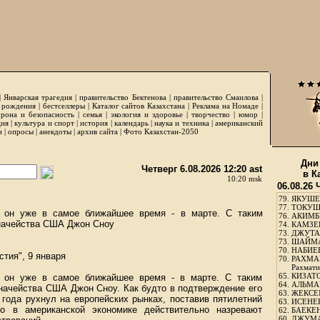
|
Январская трагедия
|
правительство Бектенова
|
правительство Смаилова
|
 рождения
|
бестселлеры
|
Каталог сайтов Казахстана
|
Реклама на Номаде
|
рона и безопасность
|
семья
|
экология и здоровье
|
творчество
|
юмор
|
ция
|
культура и спорт
|
история
|
календарь
|
наука и техника
|
американский
и
|
опросы
|
анекдоты
|
архив сайта
|
Фото Казахстан-2050
Дни
Четверг 6.08.2026 12:20 ast
в К
10:20 msk
06.08.26 
79.
ЯКУШЕ
77.
ТОКУШЕ
я он уже в самое ближайшее время - в марте. С таким
76.
АКИМБЕ
значейства США Джон Сноу
74.
КАМЗЕБ
73.
ДЖУТАБ
73.
ШАЙМА
70.
НАБИЕВ
стия", 9 января
70.
РАХМА
Рахмати
65.
КИЗАТО
я он уже в самое ближайшее время - в марте. С таким
64.
АЛЬМА
начейства США Джон Сноу. Как будто в подтверждение его
63.
ЖЕКСЕМ
 года рухнул на европейских рынках, поставив пятилетний
63.
ИСЕНЕЕ
то в американской экономике действительно назревают
62.
БАЕКЕН
60.
ДЖУМА