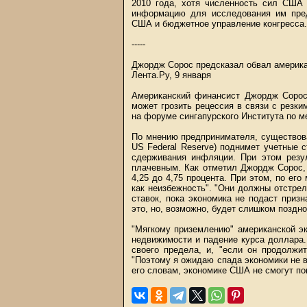
2010 года, хотя численность сил США 
информацию для исследования им пред
США и бюджетное управление конгресса.
-----
Джордж Сорос предсказал обвал америка
Лента.Ру, 9 января
Американский финансист Джордж Сорос 
может грозить рецессия в связи с резк
на форуме сингапурского Института по м
По мнению предпринимателя, существова
US Federal Reserve) поднимет учетные 
сдерживания инфляции. При этом резу
плачевным. Как отметил Джордж Сорос,
4,25 до 4,75 процента. При этом, по ег
как неизбежность". "Они должны отстрел
ставок, пока экономика не подаст приз
это, но, возможно, будет слишком поздно
"Мягкому приземлению" американской эк
недвижимости и падение курса доллара.
своего предела, и, "если он продолжи
"Поэтому я ожидаю спада экономики не в 
его словам, экономике США не смогут по