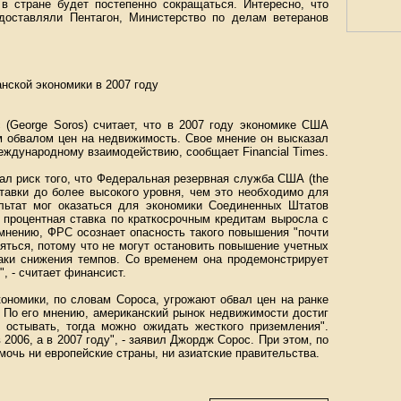
в стране будет постепенно сокращаться. Интересно, что
оставляли Пентагон, Министерство по делам ветеранов
нской экономики в 2007 году
(George Soros) считает, что в 2007 году экономике США
им обвалом цен на недвижимость. Свое мнение он высказал
еждународному взаимодействию, сообщает Financial Times.
л риск того, что Федеральная резервная служба США (the
ставки до более высокого уровня, чем это необходимо для
льтат мог оказаться для экономики Соединенных Штатов
 процентная ставка по краткосрочным кредитам выросла с
о мнению, ФРС осознает опасность такого повышения "почти
яться, потому что не могут остановить повышение учетных
наки снижения темпов. Со временем она продемонстрирует
", - считает финансист.
ономики, по словам Сороса, угрожают обвал цен на ранке
 По его мнению, американский рынок недвижимости достиг
т остывать, тогда можно ожидать жесткого приземления".
2006, а в 2007 году", - заявил Джордж Сорос. При этом, по
мочь ни европейские страны, ни азиатские правительства.