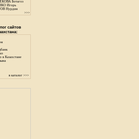
КОВА Ботагоз
КО Игорь
ОВ Нурдин
>>>
лог сайтов
захстана:
ом
цбанк
аз
о в Казахстане
зына
в каталог >>>