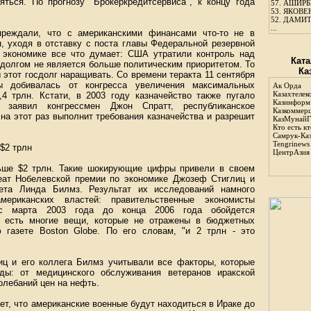
яться. По прогнозу "Брокеркредитсервиса", к концу года
57.
АШИРБЕ
53.
ЯКОВЕН
52.
ДАМИТ
...
еждали, что с американскими финансами что-то не в
, уходя в отставку с поста главы Федеральной резервной
 экономике все что думает: США утратили контроль над
Ката
долгом не является больше политическим приоритетом. То
Ка
 этот госдолг наращивать. Со времени теракта 11 сентября
ы добивалась от конгресса увеличения максимальных
Ак Орда
Казахтелек
,4 трлн. Кстати, в 2003 году казначейство также пугало
Казинформ
 заявил конгрессмен Джон Спратт, республиканское
Казкоммер
 на этот раз выполнит требования казначейства и разрешит
КазМунайГ
Кто есть кт
Самрук-Ка
Tengrinews
$2 трлн
ЦентрАзия
ьше $2 трлн. Такие шокирующие цифры привели в своем
еат Нобелевской премии по экономике Джозеф Стиглиц и
тета Линда Билмз. Результат их исследований намного
ериканских властей: правительственные экономисты
 с марта 2003 года до конца 2006 года обойдется
о есть многие вещи, которые не отражены в бюджетных
 газете Boston Globe. По его словам, "и 2 трлн - это
иц и его коллега Билмз учитывали все факторы, которые
ды: от медицинского обслуживания ветеранов иракской
олебаний цен на нефть.
т, что американские военные будут находиться в Ираке до