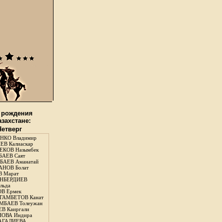
 рождения
азахстане:
Четверг
НКО Владимир
В Калиаскар
КОВ Назымбек
АЕВ Саят
АЕВ Аманатай
НОВ Болат
 Марат
НБЕРДИЕВ
льда
В Ермек
ГАМБЕТОВ Канат
БАЕВ Толеужан
В Каиргали
ОВА Индира
ГАЛИЕВА