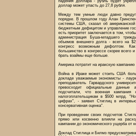
падения доллара - рубль будет укрепл
доллар может упасть до 27,8 рубля.
Между тем умные люди давно предупр
порядке. В прошлом году Алан Гринспен
системы США, сказал об американской
бюджетным дефицитом и управление гос
есть приоритет заключается в том, чтобы
администрация Буша-младшего трижд
объемов внешнего долга - всего на $2
конгресс возможным дефолтом. Как
большинство в конгрессе скорее всего и
брать взаймы еще больше.
Америка потратит на иракскую кампанию 
Война в Ираке может стоить США бол
докладе уважаемые экономисты - лаур
преподаватель Гарвардского универси
превосходит официальные данные ам
подсчитали, что военная кампания
налогоплательщикам в $500 млрд. "Н
цифрах", - заявил Стиглиц в интервью
консервативная оценка".
При проведении своих подсчетов Стигл
прямо или косвенно влияли на расхо
кампании до экономического ущерба от к
Доклад Стиглица и Билмз предусматривае