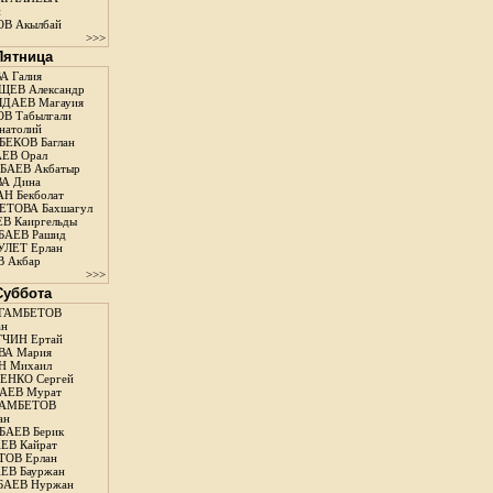
н
В Акылбай
>>>
 Пятница
А Галия
ЕВ Александр
ДАЕВ Магауия
В Табылгали
натолий
ЕКОВ Баглан
ЕВ Орал
АЕВ Акбатыр
А Дина
Н Бекболат
ТОВА Бахшагул
В Каиргельды
АЕВ Рашид
ЛЕТ Ерлан
 Акбар
>>>
 Суббота
ГАМБЕТОВ
ан
ЧИН Ертай
ВА Мария
Н Михаил
ЕНКО Сергей
АЕВ Мурат
АМБЕТОВ
ан
АЕВ Берик
ЕВ Кайрат
ОВ Ерлан
ЕВ Бауржан
БАЕВ Нуржан