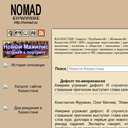
КАЗАХСТАН:
Самрук
|
Нурбанкгейт
|
Аблязовгейт
Казахстан-2050 |
RSS
|
кадровые перестановки
|
дни
аналитика
|
политика и общество
|
экономика
|
обо
интервью
|
скандалы
|
сенсации
|
криминал и корруп
империализм
|
трагедии и ЧП
|
акционеры
|
праздник
Поиск
Дефолт по-американски
Америке угрожает дефолт. И случитс
страшным прогнозом выступил глава ка
10.01.2006 /
американский империализм
Константин Фрумкин, Олег Митяев, "Изве
Америке угрожает дефолт. И случитс
страшным прогнозом выступил глава каз
слов курс доллара в первые дни нового
рекорд падения. Эксперты говорят, ч