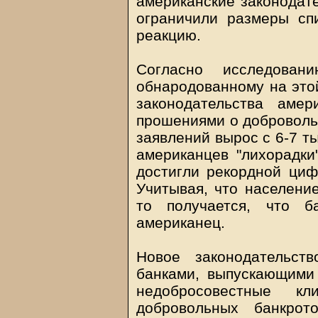
американские законодате
ограничили размеры сп
реакцию.
Согласно исследовани
обнародованному на этой
законодательства аме
прошениями о доброволь
заявлений вырос с 6-7 т
американцев "лихорадки
достигли рекордной циф
Учитывая, что населени
то получается, что б
американец.
Новое законодательст
банками, выпускающими
недобросовестные кл
добровольных банкрот