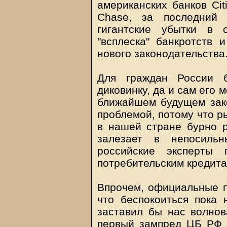
американских банков Cit
Chase, за последний 
гигантские убытки в 
"всплеска" банкротств 
нового законодательства
Для граждан России б
диковинку, да и сам его 
ближайшем будущем зако
проблемой, потому что р
в нашей стране бурно р
залезает в непосиль
российские эксперты
потребительским кредитам
Впрочем, официальные п
что беспокоиться пока 
заставил бы нас волнова
первый зампред ЦБ РФ 