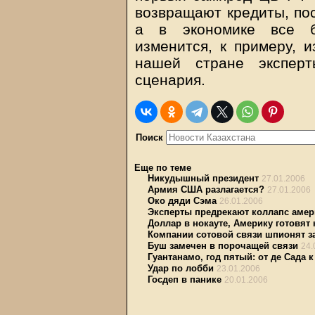
возвращают кредиты, пос
а в экономике все б
изменится, к примеру, и
нашей стране эксперт
сценария.
Поиск
Еще по теме
Никудышный президент
27.01.2006
Армия США разлагается?
27.01.2006
Око дяди Сэма
26.01.2006
Эксперты предрекают коллапс амер
Доллар в нокауте, Америку готовят 
Компании сотовой связи шпионят з
Буш замечен в порочащей связи
24.
Гуантанамо, год пятый: от де Сада 
Удар по лобби
23.01.2006
Госдеп в панике
20.01.2006