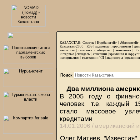
КАЗАХСТАН:
Самрук
|
Нурбанкгейт
|
Аблязовгейт
Казахстан-2050 |
RSS
|
кадровые перестановки
|
дни
аналитика
|
политика и общество
|
экономика
|
обо
интервью
|
скандалы
|
сенсации
|
криминал и корруп
империализм
|
трагедии и ЧП
|
акционеры
|
праздник
Поиск
Два миллиона америк
В 2005 году о финанс
человек, т.е. каждый 
стало массовое увле
кредитами
14.01.2006 /
американский 
Олег Митяев, "Известия",