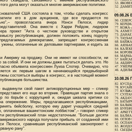
ного скандала, связанного с именем республиканского
53.
ЯКОВЕН
ого дела могут оказаться многие американские политики.
52.
ДАМИТ
...
основателей США состояла в том, чтобы сделать конгресс
09.08.26
ратили его в дом аукционов, где все продаются по
90.
СЕВЕРС
ьно",– провозгласила вчера Нэнси Пелоси, лидер
79.
КЕРЦМ
редставителей. Она вместе с Харри Рейдом, лидером
77.
КОЖА-
чера проект "Акта о честном руководстве и открытом
76.
АХМЕТО
73.
ДАНАЕВ
 замыслу республиканцев, должен положить конец подкупу
73.
ТАУБАЕ
предлагаемых демократами, запрещает конгрессменам
68.
БАЙЖА
ь ужины, оплаченные их деловыми партнерами, и ездить за
66.
АЯЗБАЕ
64.
КАЛЕК
64.
КОРОВИ
64.
МАРАБ
ли Америку на продажу. Они не имеют ни способности, ни
57.
БАЙСАБ
о за собой. И они не должны даже пытаться делать это. Но
54.
АБДИРО
гласно объявила конгрессмен Луиза Слотер. Очевидно, что
47.
УМЕРБЕ
46.
АДИЛЬБ
ляется их первым шагом в начинающейся предвыборной
...
лжны состояться выборы в конгресс, и в настоящий момент
10.08.26
спубликанцев большинства.
82.
КУСПАН
78.
КУСАЙ
е выдвинули свой пакет антикоррупционных мер – спикер
77.
КУЛЬЖА
представил его еще во вторник. Правящая партия знала о
77.
СУЛТАН
р по борьбе с коррупцией и, ожидая шквала критики со
76.
АКДАУ
на опережение. Меры, предлагавшиеся республиканцами,
75.
БАТЫР
69.
БАЛЫКБ
ринять бейсболку, которую ему дарит учащийся средней
69.
БУРЛАЧ
ы, оплаченные вашингтонским лоббистом",– говорил спикер
67.
АРКЕТТ
али республиканский план недостаточным. "Больше десяти
66.
БАЛМА
 американского народа получали прибыль от созданной ими
66.
ОГЛОВ 
65.
ОСПАН
си Пелоси, сравнившая республиканский законопроект с
63.
ЖОЛДО
рваную рану".
61.
СЫЗДЫК