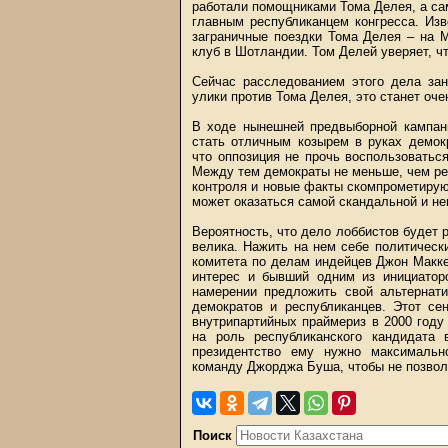
работали помощниками Тома Делея, а с
главным республиканцем конгресса. Из
заграничные поездки Тома Делея – на 
клуб в Шотландии. Том Делей уверяет, чт
Сейчас расследованием этого дела за
улики против Тома Делея, это станет оч
В ходе нынешней предвыборной кампани
стать отличным козырем в руках демок
что оппозиция не прочь воспользовать
Между тем демократы не меньше, чем рес
контроля и новые факты скомпрометирую
может оказаться самой скандальной и не
Вероятность, что дело лоббистов будет 
велика. Нажить на нем себе политическ
комитета по делам индейцев Джон Макке
интерес и бывший одним из инициатор
намерении предложить свой альтернати
демократов и республиканцев. Этот с
внутрипартийных праймериз в 2000 году
на роль республиканского кандидата
президентство ему нужно максимально
команду Джорджа Буша, чтобы не позволи
Поиск