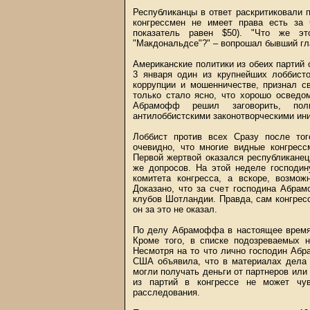
Республиканцы в ответ раскритиковали п
конгрессмен не имеет права есть за
показатель равен $50). "Что же э
"Макдональдсе"?" – вопрошал бывший гла
Американские политики из обеих партий 
3 января один из крупнейших лоббис
коррупции и мошенничестве, признал с
только стало ясно, что хорошо осведо
Абрамофф решил заговорить, пол
антилоббистскими законотворческими ин
Лоббист против всех Сразу после то
очевидно, что многие видные конгрес
Первой жертвой оказался республикане
же допросов. На этой неделе господин
комитета конгресса, а вскоре, возмож
Доказано, что за счет господина Абр
клубов Шотландии. Правда, сам конгрес
он за это не оказал.
По делу Абрамоффа в настоящее время 
Кроме того, в списке подозреваемых 
Несмотря на то что лично господин Абр
США объявила, что в материалах дела 
могли получать деньги от партнеров или
из партий в конгрессе не может чув
расследования.