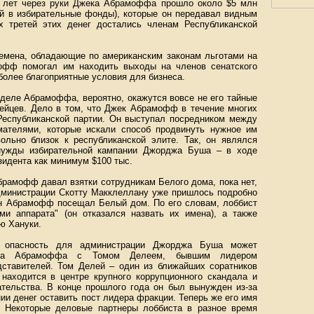
3 лет через руки Джека Абрамоффа прошло около $5 млн
ий в избирательные фонды), которые он передавал видным
х третей этих денег достались членам Республиканской
лемена, обладающие по американским законам льготами на
мофф помогал им находить выходы на членов сенатского
более благоприятные условия для бизнеса.
деле Абрамоффа, вероятно, окажутся вовсе не его тайные
дейцев. Дело в том, что Джек Абрамофф в течение многих
Республиканской партии. Он выступал посредником между
мателями, которые искали способ продвинуть нужное им
льно близок к республиканской элите. Так, он являлся
нужды избирательной кампании Джорджа Буша – в ходе
зидента как минимум $100 тыс.
брамофф давал взятки сотрудникам Белого дома, пока нет,
министрации Скотту Макклеллану уже пришлось подробно
дин Абрамофф посещал Белый дом. По его словам, лоббист
ми аппарата" (он отказался назвать их имена), а также
ю Хануки.
ю опасность для администрации Джорджа Буша может
ека Абрамоффа с Томом Делеем, бывшим лидером
дставителей. Том Делей – один из ближайших соратников
 находится в центре крупного коррупционного скандала и
ательства. В конце прошлого года он был вынужден из-за
и денег оставить пост лидера фракции. Теперь же его имя
 Некоторые деловые партнеры лоббиста в разное время