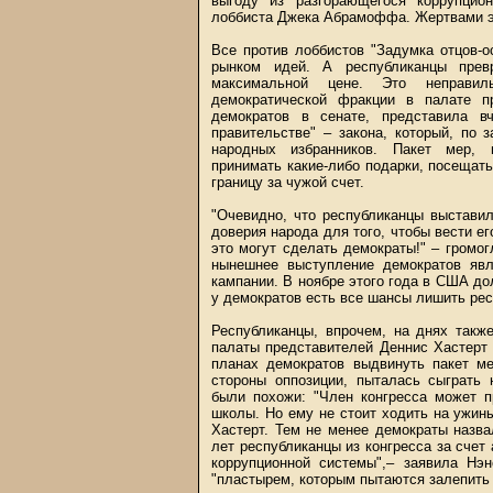
выгоду из разгорающегося коррупцион
лоббиста Джека Абрамоффа. Жертвами эт
Все против лоббистов "Задумка отцов-
рынком идей. А республиканцы прев
максимальной цене. Это неправил
демократической фракции в палате п
демократов в сенате, представила в
правительстве" – закона, который, по
народных избранников. Пакет мер, 
принимать какие-либо подарки, посещат
границу за чужой счет.
"Очевидно, что республиканцы выстави
доверия народа для того, чтобы вести ег
это могут сделать демократы!" – громо
нынешнее выступление демократов яв
кампании. В ноябре этого года в США до
у демократов есть все шансы лишить ре
Республиканцы, впрочем, на днях такж
палаты представителей Деннис Хастерт 
планах демократов выдвинуть пакет ме
стороны оппозиции, пыталась сыграть 
были похожи: "Член конгресса может п
школы. Но ему не стоит ходить на ужин
Хастерт. Тем не менее демократы назв
лет республиканцы из конгресса за счет
коррупционной системы",– заявила Нэн
"пластырем, которым пытаются залепить 