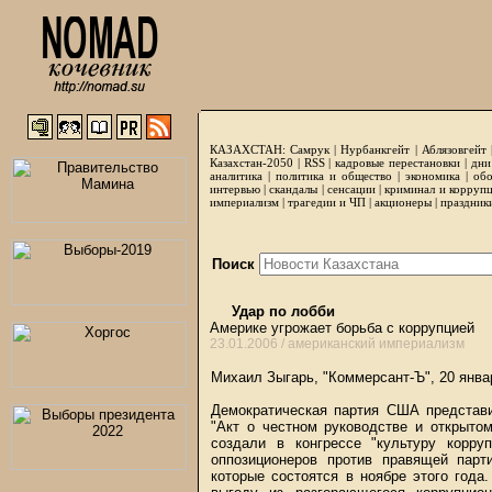
КАЗАХСТАН:
Самрук
|
Нурбанкгейт
|
Аблязовгейт
Казахстан-2050 |
RSS
|
кадровые перестановки
|
дни
аналитика
|
политика и общество
|
экономика
|
обо
интервью
|
скандалы
|
сенсации
|
криминал и корруп
империализм
|
трагедии и ЧП
|
акционеры
|
праздник
Поиск
Удар по лобби
Америке угрожает борьба с коррупцией
23.01.2006 /
американский империализм
Михаил Зыгарь, "Коммерсант-Ъ", 20 янва
Демократическая партия США представи
"Акт о честном руководстве и открыто
создали в конгрессе "культуру корр
оппозиционеров против правящей парт
которые состоятся в ноябре этого год