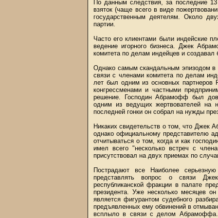
По данным следствия, за последние 1
взяток (чаще всего в виде пожертвован
государственным деятелям. Около дву
партии.
Часто его клиентами были индейские п
ведение игорного бизнеса. Джек Абра
комитета по делам индейцев и создавал 
Однако самым скандальным эпизодом в 
связи с членами комитета по делам ин
лет был одним из основных партнеров 
конгрессменами и частными предприни
решение. Господин Абрамофф был дово
одним из ведущих жертвователей на 
последней гонки он собрал на нужды пре
Никаких свидетельств о том, что Джек А
однако официальному представителю ад
отчитываться о том, когда и как госпо
имел всего "несколько встреч с члена
присутствовал на двух приемах по случа
Пострадают все Наиболее серьезну
представлять вопрос о связи Дж
республиканской фракции в палате пре
президента. Уже несколько месяцев он
является фигурантом судебного разбир
предъявленных ему обвинений в отмывани
всплыло в связи с делом Абрамоффа.