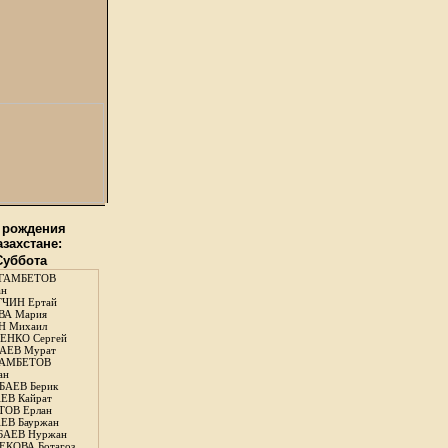
 рождения
азахстане:
 Суббота
ГАМБЕТОВ
ан
ЧИН Ертай
ВА Мария
Н Михаил
ЕНКО Сергей
АЕВ Мурат
АМБЕТОВ
ан
АЕВ Берик
ЕВ Кайрат
ОВ Ерлан
ЕВ Бауржан
БАЕВ Нуржан
КОВА Ботагоз