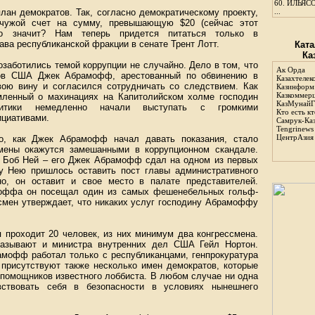
60.
ИЛЬЯСО
лан демократов. Так, согласно демократическому проекту,
...
 чужой счет на сумму, превышающую $20 (сейчас этот
то значит? Нам теперь придется питаться только в
ва республиканской фракции в сенате Трент Лотт.
Ката
Ка
озаботились темой коррупции не случайно. Дело в том, что
Ак Орда
тов США Джек Абрамофф, арестованный по обвинению в
Казахтелек
вою вину и согласился сотрудничать со следствием. Как
Казинформ
Казкоммер
мленный о махинациях на Капитолийском холме господин
КазМунайГ
итики немедленно начали выступать с громкими
Кто есть кт
ициативами.
Самрук-Ка
Tengrinews
ЦентрАзия
го, как Джек Абрамофф начал давать показания, стало
смены окажутся замешанными в коррупционном скандале.
ц Боб Ней – его Джек Абрамофф сдал на одном из первых
у Нею пришлось оставить пост главы административного
но, он оставит и свое место в палате представителей.
амоффа он посещал один из самых фешенебельных гольф-
смен утверждает, что никаких услуг господину Абрамоффу
проходит 20 человек, из них минимум два конгрессмена.
называют и министра внутренних дел США Гейл Нортон.
амофф работал только с республиканцами, генпрокуратура
присутствуют также несколько имен демократов, которые
 помощников известного лоббиста. В любом случае ни одна
ствовать себя в безопасности в условиях нынешнего