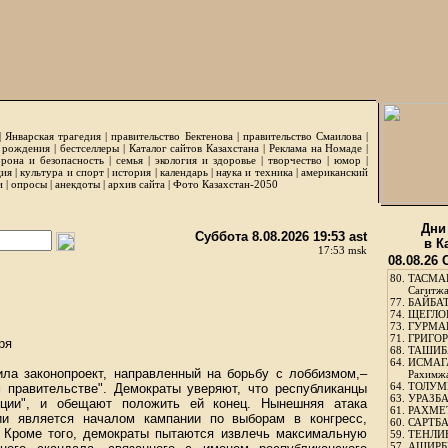
|
Январская трагедия
|
правительство Бектенова
|
правительство Смаилова
|
 рождения
|
бестселлеры
|
Каталог сайтов Казахстана
|
Реклама на Номаде
|
рона и безопасность
|
семья
|
экология и здоровье
|
творчество
|
юмор
|
ция
|
культура и спорт
|
история
|
календарь
|
наука и техника
|
американский
и
|
опросы
|
анекдоты
|
архив сайта
|
Фото Казахстан-2050
Дни
Суббота 8.08.2026 19:53 ast
в К
17:53 msk
08.08.26
80.
ТАСМА
Сагитж
77.
БАЙБАТ
74.
ЩЕГЛО
73.
ГУРМА
71.
ГРИГОР
ря
68.
ТАШИБ
64.
ИСМАГ
ла законопроект, направленный на борьбу с лоббизмом,–
Рахимж
64.
ТОЛУМБ
м правительстве". Демократы уверяют, что республиканцы
63.
УРАЗБА
упции", и обещают положить ей конец. Нынешняя атака
61.
РАХМЕТ
ии является началом кампании по выборам в конгресс,
60.
САРТБА
а. Кроме того, демократы пытаются извлечь максимальную
59.
ТЕНЛИ
57.
АШИРБЕ