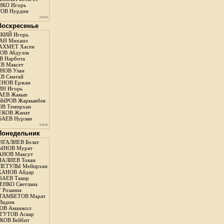
КО Игорь
ОВ Нурдин
>>>
 Воскресенье
КИЙ Игорь
АН Михаил
АХМЕТ Хасен
В Абдулла
 Нарбота
В Максет
НОВ Улан
В Сматай
ЕНОВ Ержан
Н Игорь
АЕВ Жакып
ЫРОВ Жаркынбек
В Темирхан
КОВ Жанат
АЕВ Нурлан
>>>
 Понедельник
ГАЛИЕВ Болат
ЫНОВ Мурат
НОВ Максут
АЛИЕВ Токан
ЛЕТУЛЫ Мейирхан
ХАНОВ Айдар
АЕВ Такир
ЕНКО Светлана
 Розанна
ГАМБЕТОВ Марат
Вадим
ОВ Аманжол
ГУТОВ Аскар
ОВ Бейбит