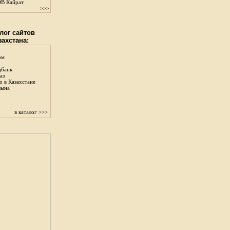
В Кайрат
>>>
лог сайтов
захстана:
ом
цбанк
аз
о в Казахстане
зына
в каталог >>>