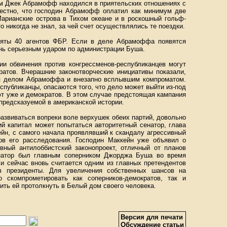
ам Джек Абрамофф находился в приятельских отношениях с
вестно, что господин Абрамофф оплатил как минимум две
Марианские острова в Тихом океане и в роскошный гольф-
о никогда не знал, за чей счет осуществлялись те поездки.
няты 40 агентов ФБР. Если в деле Абрамоффа появятся
ень серьезным ударом по администрации Буша.
и обвинения против конгрессменов-республиканцев могут
ратов. Вчерашние законотворческие инициативы показали,
ся делом Абрамоффа и внезапно всплывшим компроматом.
публиканцы, опасаются того, что дело может выйти из-под
т уже и демократов. В этом случае предстоящая кампания
предсказуемой в американской истории.
развиваться вопреки воле верхушек обеих партий, довольно
ий капитал может попытаться авторитетный сенатор, глава
йн, с самого начала проявлявший к скандалу агрессивный
ов его расследования. Господин Маккейн уже объявил о
вный антилоббистский законопроект, отличный от планов
енатор был главным соперником Джорджа Буша во время
 и сейчас вновь считается одним из главных претендентов
 в президенты. Для увеличения собственных шансов на
 скомпрометировать как соперников-демократов, так и
ть ей протолкнуть в Белый дом своего человека.
Версия для печати
Обсуждение статьи