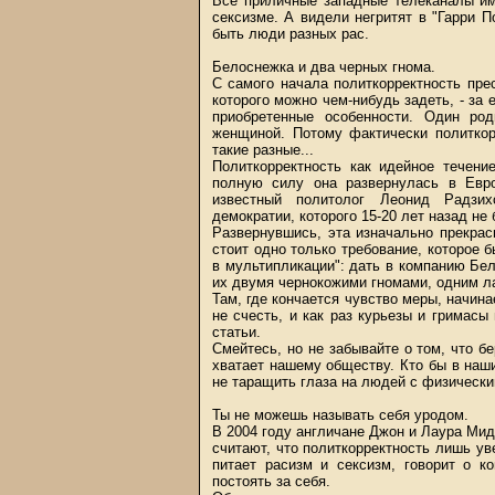
Все приличные западные телеканалы им
сексизме. А видели негритят в "Гарри 
быть люди разных рас.
Белоснежка и два черных гнома.
С самого начала политкорректность пре
которого можно чем-нибудь задеть, - за 
приобретенные особенности. Один ро
женщиной. Потому фактически политкор
такие разные...
Политкорректность как идейное течени
полную силу она развернулась в Евр
известный политолог Леонид Радзихо
демократии, которого 15-20 лет назад н
Развернувшись, эта изначально прекрас
стоит одно только требование, которое
в мультипликации": дать в компанию Бел
их двумя чернокожими гномами, одним л
Там, где кончается чувство меры, начин
не счесть, и как раз курьезы и гримасы
статьи.
Смейтесь, но не забывайте о том, что б
хватает нашему обществу. Кто бы в наш
не таращить глаза на людей с физическим
Ты не можешь называть себя уродом.
В 2004 году англичане Джон и Лаура Мид
считают, что политкорректность лишь у
питает расизм и сексизм, говорит о к
постоять за себя.