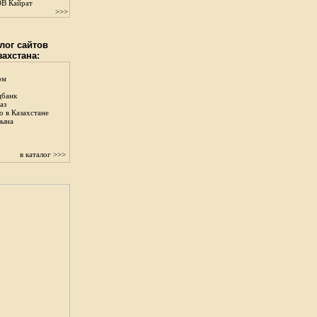
В Кайрат
>>>
лог сайтов
захстана:
ом
цбанк
аз
о в Казахстане
зына
в каталог >>>