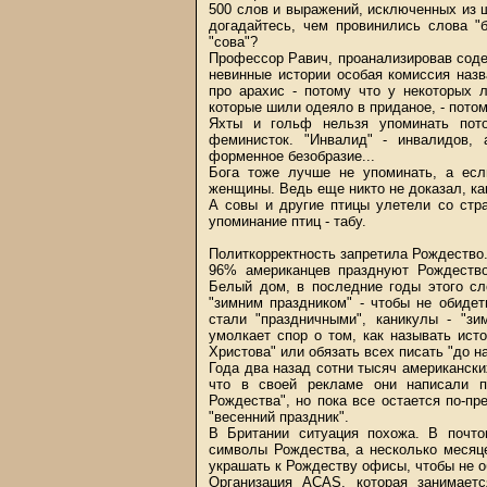
500 слов и выражений, исключенных из 
догадайтесь, чем провинились слова "б
"сова"?
Профессор Равич, проанализировав соде
невинные истории особая комиссия назв
про арахис - потому что у некоторых 
которые шили одеяло в приданое, - пот
Яхты и гольф нельзя упоминать потом
феминисток. "Инвалид" - инвалидов, 
форменное безобразие...
Бога тоже лучше не упоминать, а есл
женщины. Ведь еще никто не доказал, ка
А совы и другие птицы улетели со стр
упоминание птиц - табу.
Политкорректность запретила Рождество
96% американцев празднуют Рождество
Белый дом, в последние годы этого сл
"зимним праздником" - чтобы не обиде
стали "праздничными", каникулы - "зи
умолкает спор о том, как называть ист
Христова" или обязать всех писать "до н
Года два назад сотни тысяч американских
что в своей рекламе они написали п
Рождества", но пока все остается по-пр
"весенний праздник".
В Британии ситуация похожа. В почто
символы Рождества, а несколько месяце
украшать к Рождеству офисы, чтобы не о
Организация ACAS, которая занимаетс