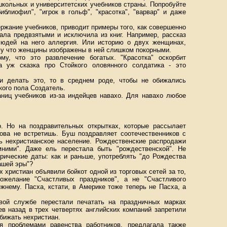
школьных и университетских учебников страны. Попробуйте
иблиофил", "игрок в гольф", "красотка", "варвар" и даже
ржание учебников, приводит примеры того, как совершенно
ала предвзятыми и исключила из книг. Например, рассказ
людей на него аллергия. Или историю о двух женщинах,
ому что женщины изображены в ней слишком покорными.
у, что это развлечение богатых. "Красотка" оскорбит
а уж сказка про Стойкого оловянного солдатика - это
и делать это, то в среднем роде, чтобы не обижались
кого пола Создатель.
аниц учебников из-за индейцев навахо. Для навахо любое
.
. Но на поздравительных открытках, которые рассылает
ова не встретишь. Буш поздравляет соотечественников с
ть нехристианское население. Рождественские распродажи
мними". Даже ель перестала быть "рождественской". Не
орические даты: как и раньше, употреблять "до Рождества
ашей эры"?
 христиан объявили бойкот одной из торговых сетей за то,
ожелание "Счастливых праздников", а не "Счастливого
ежнему. Пасха, кстати, в Америке тоже теперь не Пасха, а
вой службе перестали печатать на праздничных марках
в назад в трех четвертях английских компаний запретили
бижать нехристиан.
я проблемами равенства работников, предлагала также