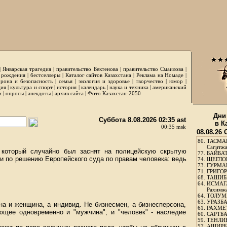
|
Январская трагедия
|
правительство Бектенова
|
правительство Смаилова
|
 рождения
|
бестселлеры
|
Каталог сайтов Казахстана
|
Реклама на Номаде
|
рона и безопасность
|
семья
|
экология и здоровье
|
творчество
|
юмор
|
ция
|
культура и спорт
|
история
|
календарь
|
наука и техника
|
американский
и
|
опросы
|
анекдоты
|
архив сайта
|
Фото Казахстан-2050
Дни
Суббота 8.08.2026 02:35 ast
в К
00:35 msk
08.08.26
80.
ТАСМА
Сагитж
, который случайно был заснят на полицейскую скрытую
77.
БАЙБАТ
и по решению Европейского суда по правам человека: ведь
74.
ЩЕГЛО
73.
ГУРМА
71.
ГРИГОР
68.
ТАШИБ
64.
ИСМАГ
Рахимж
64.
ТОЛУМБ
63.
УРАЗБА
а и женщина, а индивид. Не бизнесмен, а бизнесперсона,
61.
РАХМЕТ
ющее одновременно и "мужчина", и "человек" - наследие
60.
САРТБА
59.
ТЕНЛИ
57.
АШИРБЕ