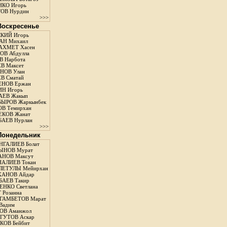
КО Игорь
ОВ Нурдин
>>>
 Воскресенье
КИЙ Игорь
АН Михаил
АХМЕТ Хасен
В Абдулла
 Нарбота
В Максет
НОВ Улан
В Сматай
ЕНОВ Ержан
Н Игорь
АЕВ Жакып
ЫРОВ Жаркынбек
В Темирхан
КОВ Жанат
АЕВ Нурлан
>>>
 Понедельник
ГАЛИЕВ Болат
ЫНОВ Мурат
НОВ Максут
АЛИЕВ Токан
ЛЕТУЛЫ Мейирхан
ХАНОВ Айдар
АЕВ Такир
ЕНКО Светлана
 Розанна
ГАМБЕТОВ Марат
Вадим
ОВ Аманжол
ГУТОВ Аскар
ОВ Бейбит