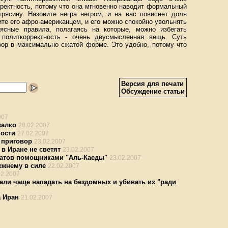
ректность, потому что она мгновенно наводит формальный
рясину. Назовите негра негром, и на вас повиснет доля
ите его афро-американцем, и его можно спокойно увольнять
 ясные правила, полагаясь на которые, можно избегать
 политкорректность - очень двусмысленная вещь. Суть
вор в максимально сжатой форме. Это удобно, потому что
Версия для печати
Обсуждение статьи
007
жалко
28.02.2007
ности
27.02.2007
 приговор
23.02.2007
в Иране не светят
23.02.2007
ратов помощниками "Аль-Каеды"
23.02.2007
ежнему в силе
22.02.2007
02.2007
али чаще нападать на бездомных и убивать их "ради
 Иран
21.02.2007