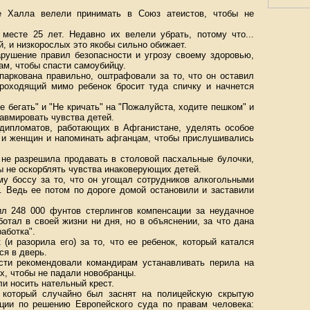
те Халла велели принимать в Союз атеистов, чтобы не
 месте 25 лет. Недавно их велели убрать, потому что...
, и низкорослых это якобы сильно обижает.
арушение правил безопасности и угрозу своему здоровью,
ам, чтобы спасти самоубийцу.
паркована правильно, оштрафовали за то, что он оставил
проходящий мимо ребенок бросит туда спичку и начнется
е бегать" и "Не кричать" на "Пожалуйста, ходите пешком" и
равмировать чувства детей.
х дипломатов, работающих в Афганистане, уделять особое
 и женщин и напоминать афганцам, чтобы прислушивались
л не разрешила продавать в столовой пасхальные булочки,
бы не оскорблять чувства инаковерующих детей.
му боссу за то, что он угощал сотрудников алкогольными
. Ведь ее потом по дороге домой остановили и заставили
ил 248 000 фунтов стерлингов компенсации за неудачное
отал в своей жизни ни дня, но в объяснении, за что дана
аботка".
(и разорила его) за то, что ее ребенок, который катался
ся в дверь.
ости рекомендовали командирам устанавливать перила на
ах, чтобы не падали новобранцы.
ли носить нательный крест.
, который случайно был заснят на полицейскую скрытую
ции по решению Европейского суда по правам человека: