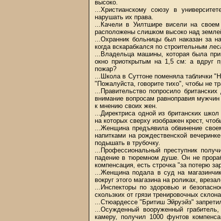
высоко.
...Христианскому союзу в университе
нарушать их права.
...Качели в Уилтшире висели на своем
расположены слишком высоко над землей
...Охранник больницы был наказан за н
когда вскарабкался по строительным лес
...Владельца машины, которая была при
окно приоткрытым на 1,5 см: а вдруг 
пожар?
...Школа в Суттоне поменяла таблички "Н
"Пожалуйста, говорите тихо", чтобы не т
...Правительство попросило британски
внимание вопросам равноправия мужчин
к мнению своих жен.
...Директриса одной из британских шко
на которых сверху изображен крест, что
...Женщина предъявила обвинение свое
напитками на рождественской вечеринке
подышать в трубочку.
...Профессиональный преступник получ
падение в тюремном душе. Он не прораб
компенсация, есть строчка "за потерю зар
...Женщина подала в суд на магазинчик 
вокруг этого магазина на роликах, врезал
...Инспекторы по здоровью и безопасн
скользких от грязи тренировочных склон
...Стюардессе "Бритиш Эйруэйз" запрети
...Осужденный вооруженный грабитель
камеру, получил 1000 фунтов компенса