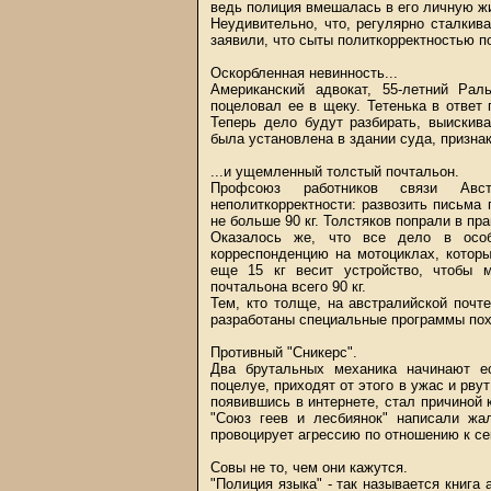
ведь полиция вмешалась в его личную ж
Неудивительно, что, регулярно сталкив
заявили, что сыты политкорректностью п
Оскорбленная невинность...
Американский адвокат, 55-летний Ра
поцеловал ее в щеку. Тетенька в ответ 
Теперь дело будут разбирать, выискива
была установлена в здании суда, признак
...и ущемленный толстый почтальон.
Профсоюз работников связи Авс
неполиткорректности: развозить письма
не больше 90 кг. Толстяков попрали в пра
Оказалось же, что все дело в особе
корреспонденцию на мотоциклах, которы
еще 15 кг весит устройство, чтобы 
почтальона всего 90 кг.
Тем, кто толще, на австралийской почт
разработаны специальные программы пох
Противный "Сникерс".
Два брутальных механика начинают ес
поцелуе, приходят от этого в ужас и рву
появившись в интернете, стал причиной 
"Союз геев и лесбиянок" написали жа
провоцирует агрессию по отношению к се
Совы не то, чем они кажутся.
"Полиция языка" - так называется книга