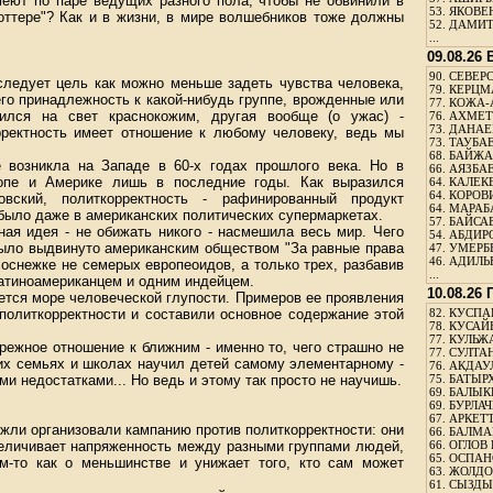
еют по паре ведущих разного пола, чтобы не обвинили в
53.
ЯКОВЕН
Поттере"? Как и в жизни, в мире волшебников тоже должны
52.
ДАМИТ
...
09.08.26
90.
СЕВЕРС
следует цель как можно меньше задеть чувства человека,
79.
КЕРЦМ
его принадлежность к какой-нибудь группе, врожденные или
77.
КОЖА-
дился на свет краснокожим, другая вообще (о ужас) -
76.
АХМЕТО
73.
ДАНАЕВ
ректность имеет отношение к любому человеку, ведь мы
73.
ТАУБАЕ
68.
БАЙЖА
е возникла на Западе в 60-х годах прошлого века. Но в
66.
АЯЗБАЕ
опе и Америке лишь в последние годы. Как выразился
64.
КАЛЕК
64.
КОРОВИ
вский, политкорректность - рафинированный продукт
64.
МАРАБ
е было даже в американских политических супермаркетах.
57.
БАЙСАБ
ная идея - не обижать никого - насмешила весь мир. Чего
54.
АБДИРО
 было выдвинуто американским обществом "За равные права
47.
УМЕРБЕ
46.
АДИЛЬБ
оснежке не семерых европеоидов, а только трех, разбавив
...
атиноамериканцем и одним индейцем.
10.08.26
ается море человеческой глупости. Примеров ее проявления
 политкорректности и составили основное содержание этой
82.
КУСПАН
78.
КУСАЙ
77.
КУЛЬЖА
ережное отношение к ближним - именно то, чего страшно не
77.
СУЛТАН
их семьях и школах научил детей самому элементарному -
76.
АКДАУ
и недостатками... Но ведь и этому так просто не научишь.
75.
БАТЫР
69.
БАЛЫКБ
69.
БУРЛАЧ
67.
АРКЕТТ
жли организовали кампанию против политкорректности: они
66.
БАЛМА
величивает напряженность между разными группами людей,
66.
ОГЛОВ 
65.
ОСПАН
ом-то как о меньшинстве и унижает того, кто сам может
63.
ЖОЛДО
61.
СЫЗДЫК