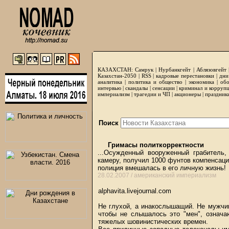
КАЗАХСТАН:
Самрук
|
Нурбанкгейт
|
Аблязовгейт
Казахстан-2050 |
RSS
|
кадровые перестановки
|
дни
аналитика
|
политика и общество
|
экономика
|
обо
интервью
|
скандалы
|
сенсации
|
криминал и корруп
империализм
|
трагедии и ЧП
|
акционеры
|
праздник
Поиск
Гримасы политкорректности
...Осужденный вооруженный грабитель
камеру, получил 1000 фунтов компенсаци
полиция вмешалась в его личную жизнь!
28.02.2007 /
американский империализм
alphavita.livejournal.com
Не глухой, а инакослышащий. Не мужчин
чтобы не слышалось это "мен", означа
тяжелых шовинистических времен.