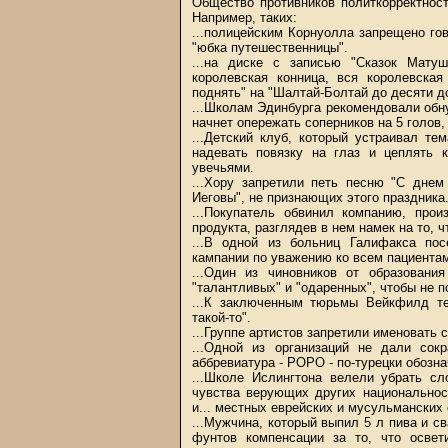
Общество противников политкорректност
Например, таких:
...полицейским Корнуолла запрещено гов
"юбка путешественницы".
...на диске с записью "Сказок Матуш
королевская конница, вся королевска
поднять" на "Шалтай-Болтай до десяти до
...Школам Эдинбурга рекомендовали обн
начнет опережать соперников на 5 голов
...Детский клуб, который устраивал те
надевать повязку на глаз и цеплять 
увечьями.
...Хору запретили петь песню "С днем
Иеговы", не признающих этого праздника
...Покупатель обвинил компанию, прои
продукта, разглядев в нем намек на то, 
...В одной из больниц Галифакса по
кампании по уважению ко всем пациента
...Один из чиновников от образовани
"талантливых" и "одаренных", чтобы не 
...К заключенным тюрьмы Вейкфилд т
такой-то".
...Группе артистов запретили именовать 
...Одной из организаций не дали сок
аббревиатура - POPO - по-турецки обозна
...Школе Ислингтона велели убрать сло
чувства верующих других национальнос
и... местных еврейских и мусульманских
...Мужчина, который выпил 5 л пива и с
фунтов компенсации за то, что осве