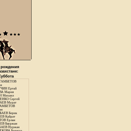
 рождения
азахстане:
 Суббота
ГАМБЕТОВ
ан
ЧИН Ертай
ВА Мария
Н Михаил
ЕНКО Сергей
АЕВ Мурат
АМБЕТОВ
ан
АЕВ Берик
ЕВ Кайрат
ОВ Ерлан
ЕВ Бауржан
БАЕВ Нуржан
КОВА Ботагоз