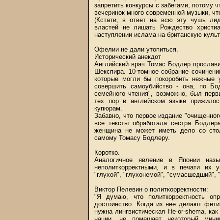
запретить конкурсы с забегами, потому ч
вечеринок много современной музыки, чт
(Кстати, в ответ на всю эту чушь ли
властей не лишать Рождество христиа
наступлении ислама на британскую культ
Офелии не дали утопиться.
Исторический анекдот
Английский врач Томас Бодлер прослави
Шекспира. 10-томное собрание сочинени
которые могли бы покоробить нежные
совершить самоубийство - она, по Бо
семейного чтения", возможно, был пер
тех пор в английском языке прижилос
купюрам.
Забавно, что первое издание "очищенно
все тексты обработала сестра Бодлера
женщина не может иметь дело со сто
самому Томасу Бодлеру.
Коротко.
Аналогичное явление в Японии назыв
неполиткорректными, и в печати их уп
"глухой", "глухонемой", "сумасшедший", 
Виктор Пелевин о политкорректности:
"Я думаю, что политкорректность опр
достоинство. Когда из нее делают фет
нужна лингвистическая He-or-shema, ка
нации, не помешает некоторый мини