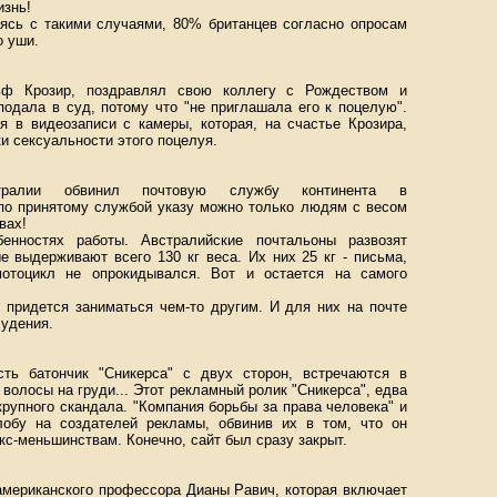
изнь!
аясь с такими случаями, 80% британцев согласно опросам
о уши.
льф Крозир, поздравлял свою коллегу с Рождеством и
подала в суд, потому что "не приглашала его к поцелую".
я в видеозаписи с камеры, которая, на счастье Крозира,
и сексуальности этого поцелуя.
тралии обвинил почтовую службу континента в
 по принятому службой указу можно только людям с весом
вах!
нностях работы. Австралийские почтальоны развозят
е выдерживают всего 130 кг веса. Их них 25 кг - письма,
мотоцикл не опрокидывался. Вот и остается на самого
е придется заниматься чем-то другим. И для них на почте
удения.
ть батончик "Сникерса" с двух сторон, встречаются в
т волосы на груди... Этот рекламный ролик "Сникерса", едва
крупного скандала. "Компания борьбы за права человека" и
лобу на создателей рекламы, обвинив их в том, что он
кс-меньшинствам. Конечно, сайт был сразу закрыт.
 американского профессора Дианы Равич, которая включает