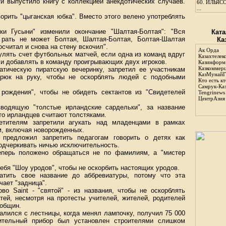
и выпустило книгу с коллекцией анекдотических случаев.
60.
ИЛЬЯСО
...
орить "цыганская юбка". Вместо этого велено употреблять
ки Гусыни" изменили окончание "Шалтая-Болтая": "Вся
Ката
я рать не может Болтая, Шалтая-Болтая, Болтая-Шалтая
Ка
считал и снова на стену вскочил".
Ак Орда
улять счет футбольных матчей, если одна из команд вдруг
Казахтелек
, и добавлять в команду проигрывающих двух игроков.
Казинформ
Казкоммер
матическую пиратскую вечеринку, запретил ее участникам
КазМунайГ
крюк на руку, чтобы не оскорблять людей с подобными
Кто есть кт
Самрук-Ка
 рождения", чтобы не обидеть сектантов из "Свидетелей
Tengrinews
ЦентрАзия
.
зводящую "толстые ирландские сардельки", за название
что ирландцев считают толстяками.
сетителям запретили агукать над младенцами в рамках
м, включая новорожденных.
я предложил запретить педагогам говорить о детях как
подчеркивать ничью исключительность.
еперь положено обращаться не по фамилиям, а "мистер
себя "Шоу уродов", чтобы не оскорбить настоящих уродов.
ратить свое название до аббревиатуры, потому что эта
чает "задница".
во Saint - "святой" - из названия, чтобы не оскорблять
тей, несмотря на протесты учителей, жителей, родителей
 общин.
валился с лестницы, когда менял лампочку, получил 75 000
тительный прибор был установлен строителями слишком