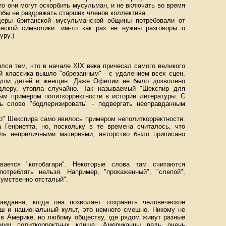
то они могут оскорбить мусульман, и не включать во время
обы не раздражать старших членов коллектива.
деры британской мусульманской общины потребовали от
нской символики: им-то как раз не нужны разговоры о
уру.)
лся тем, что в начале XIX века причесал самого великого
й классика вышло "обрезанным" - с удалением всех сцен,
 уши детей и женщин. Даже Офелии не было дозволено
длеру, утопла случайно. Так называемый "Шекспир для
вым примером политкорректности в истории литературы. С
ь слово "бодлеризировать" - подвергать неоправданным
го" Шекспира само явилось примером неполиткорректности:
 Генриетта, но, поскольку в те времена считалось, что
ль неприличными материями, авторство было приписано
ается "котобагари". Некоторые слова там считаются
отреблять нельзя. Например, "прокаженный", "слепой",
"умственно отсталый".
авданна, когда она позволяет сохранить человеческое
иш и национальный культ, это немного смешно. Никому не
к в Америке, но любому обществу, где рядом живут разные
мум политкорректных клише. Американцы ведь очень