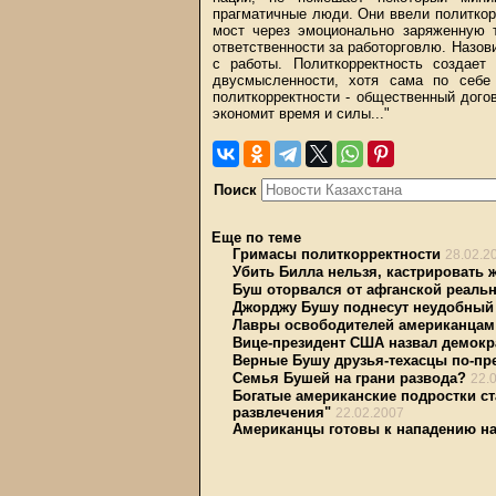
прагматичные люди. Они ввели политкор
мост через эмоционально заряженную т
ответственности за работорговлю. Назов
с работы. Политкорректность создает
двусмысленности, хотя сама по себе
политкорректности - общественный дого
экономит время и силы..."
Поиск
Еще по теме
Гримасы политкорректности
28.02.2
Убить Билла нельзя, кастрировать 
Буш оторвался от афганской реаль
Джорджу Бушу поднесут неудобный
Лавры освободителей американцам 
Вице-президент США назвал демок
Верные Бушу друзья-техасцы по-пр
Семья Бушей на грани развода?
22.
Богатые американские подростки ст
развлечения"
22.02.2007
Американцы готовы к нападению на