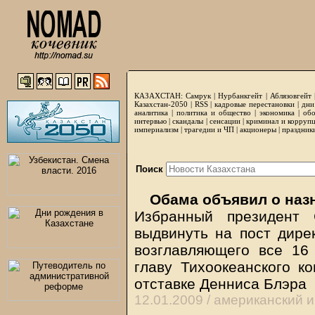
КАЗАХСТАН:
Самрук
|
Нурбанкгейт
|
Аблязовгейт
Казахстан-2050 |
RSS
|
кадровые перестановки
|
дни
аналитика
|
политика и общество
|
экономика
|
обо
интервью
|
скандалы
|
сенсации
|
криминал и корруп
империализм
|
трагедии и ЧП
|
акционеры
|
праздник
Поиск
Обама объявил о наз
Избранный президент
выдвинуть на пост дире
возглавляющего все 16
главу Тихоокеанского 
отставке Денниса Блэра
12.01.2009 /
американский 