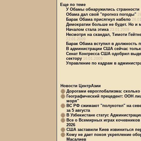
Еще по теме
У Обамы обнаружились странности
Обама дал свой "прогноз погоды"
2
Барак Обама присягнул набело
26.0
Демократии больше не будет. Но и 
Началом стала этика
23.01.2009
Несмотря на скандал, Тимоти Гейт
22.01.2009
Барак Обама вступил в должность 
В администрации США сейчас тольк
Сенат Конгресса США одобрил выд
сектору
16.01.2009
Управление по кадрам в администр
Новости ЦентрАзии
Дорогами евроглобализма: сколько 
Географический прецедент: ООН ли
моря"
ВС РФ сжимают "полукотел" на сев
за 5 августа
В Узбекистане статус Администрац
Все о Всемирных играх кочевников
2026
США заставили Киев извиниться пер
Кому не дает покоя укрепление обо
Масалиев