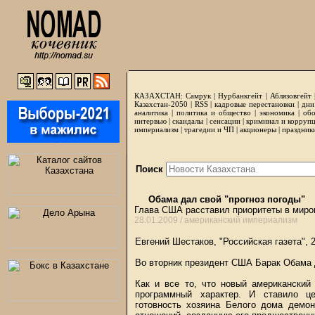
КАЗАХСТАН:
Самрук
|
Нурбанкгейт
|
Аблязовгейт
Казахстан-2050 |
RSS
|
кадровые перестановки
|
дни
аналитика
|
политика и общество
|
экономика
|
обо
интервью
|
скандалы
|
сенсации
|
криминал и корруп
империализм
|
трагедии и ЧП
|
акционеры
|
праздник
Поиск
Обама дал свой "прогноз погоды"
Глава США расставил приоритеты в миро
28.01.2009 /
американский империализм
Евгений Шестаков, "Российская газета", 
Во вторник президент США Барак Обама
Как и все то, что новый американский
программный характер. И ставило ц
готовность хозяина Белого дома демо