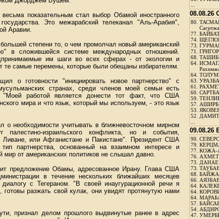
ником Джорджем Бушем.
...
08.08.26
 весьма показательным стал выбор Обамой иностранного
осударства. Это межарабский телеканал "Аль-Арабия",
80.
ТАСМА
Сагитж
ой Аравии.
77.
БАЙБАТ
74.
ЩЕГЛО
в большей степени то, о чем промолчал новый американский
73.
ГУРМА
ию" в сложившейся системе международных отношений.
71.
ГРИГОР
68.
ТАШИБ
дпринимаемые им шаги во всех сферах - от экологии и
64.
ИСМАГ
ют те самые перемены, которые были обещаны избирателям.
Рахимж
64.
ТОЛУМБ
щил о готовности "инициировать новое партнерство" с
63.
УРАЗБА
61.
РАХМЕТ
мусульманских странах, среди членов моей семьи есть
60.
САРТБА
т. "Моей работой является донести тот факт, что США
59.
ТЕНЛИ
ского мира и что язык, который мы используем, - это язык
57.
АШИРБЕ
53.
ЯКОВЕН
52.
ДАМИТ
...
л о необходимости учитывать в ближневосточном мирном
09.08.26
г палестино-израильского конфликта, но и события,
 Ливане, или Афганистане и Пакистане". Президент США
90.
СЕВЕРС
79.
КЕРЦМ
 тип партнерства, основанный на взаимном интересе и
77.
КОЖА-
й мир от американских политиков не слышал давно.
76.
АХМЕТО
73.
ДАНАЕВ
дит предложение Обамы, адресованное Ирану. Глава США
73.
ТАУБАЕ
68.
БАЙЖА
дминистрации в течение нескольких ближайших месяцев
66.
АЯЗБАЕ
 диалогу с Тегераном. "В своей инаугурационной речи я
64.
КАЛЕК
н, готовы разжать свой кулак, они увидят протянутую нами
64.
КОРОВИ
64.
МАРАБ
57.
БАЙСАБ
54.
АБДИРО
сути, признал делом прошлого выдвинутые ранее в адрес
47.
УМЕРБЕ