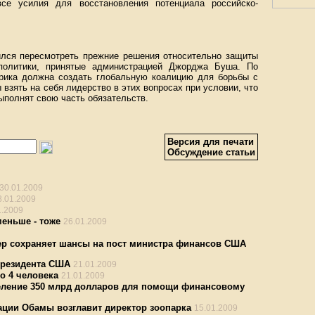
се усилия для восстановления потенциала российско-
лся пересмотреть прежние решения относительно защиты
политики, принятые администрацией Джорджа Буша. По
ерика должна создать глобальную коалицию для борьбы с
взять на себя лидерство в этих вопросах при условии, что
выполнят свою часть обязательств.
Версия для печати
Обсуждение статьи
30.01.2009
8.01.2009
1.2009
меньше - тоже
26.01.2009
нер сохраняет шансы на пост министра финансов США
президента США
21.01.2009
о 4 человека
21.01.2009
еление 350 млрд долларов для помощи финансовому
ации Обамы возглавит директор зоопарка
15.01.2009