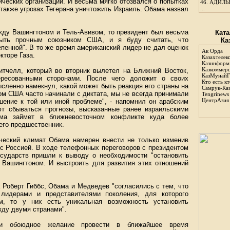
ческих организаций. И весьма мягко отозвался о попытках
46.
АДИЛЬБ
 также угрозах Тегерана уничтожить Израиль. Обама назвал
...
жду Вашингтоном и Тель-Авивом, то президент был весьма
Ката
 быть прочным союзником США, и я буду считать, что
Ка
пенной". В то же время американский лидер не дал оценок
Ак Орда
кторе Газа.
Казахтелек
Казинформ
Казкоммер
итчелл, который во вторник вылетел на Ближний Восток,
КазМунайГ
ересованными сторонами. После чего доложит о своих
Кто есть кт
сленно намекнул, какой может быть реакция его страны на
Самрук-Ка
ом США часто начинали с диктата, мы не всегда принимали
Tengrinews
ЦентрАзия
ение к той или иной проблеме", - напомнил он арабским
т сбываться прогнозы, высказанные ранее израильскими
ама займет в ближневосточном конфликте куда более
его предшественник.
ческий климат Обама намерен внести не только изменив
с Россией. В ходе телефонных переговоров с президентом
ударств пришли к выводу о необходимости "остановить
Вашингтоном. И выстроить для развития этих отношений
 Роберт Гиббс, Обама и Медведев "согласились с тем, что
лидерами и представителями поколения, для которого
м, то у них есть уникальная возможность установить
ду двумя странами".
или обоюдное желание провести в ближайшее время