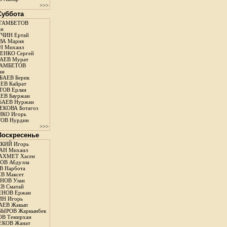
>>>
 Суббота
ГАМБЕТОВ
ан
ЧИН Ертай
ВА Мария
Н Михаил
ЕНКО Сергей
АЕВ Мурат
АМБЕТОВ
ан
АЕВ Берик
ЕВ Кайрат
ОВ Ерлан
ЕВ Бауржан
БАЕВ Нуржан
КОВА Ботагоз
КО Игорь
ОВ Нурдин
>>>
 Воскресенье
КИЙ Игорь
АН Михаил
АХМЕТ Хасен
В Абдулла
 Нарбота
В Максет
НОВ Улан
В Сматай
ЕНОВ Ержан
Н Игорь
АЕВ Жакып
ЫРОВ Жаркынбек
В Темирхан
КОВ Жанат