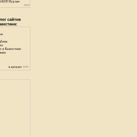
АЕВ Нурлан
>>>
лог сайтов
захстана:
ом
цбанк
аз
о в Казахстане
зына
в каталог >>>