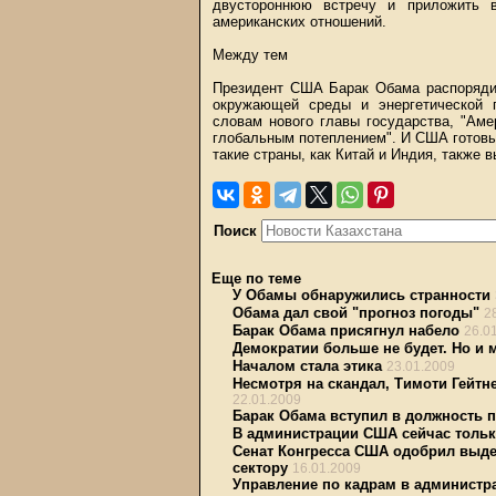
двустороннюю встречу и приложить в
американских отношений.
Между тем
Президент США Барак Обама распоряди
окружающей среды и энергетической 
словам нового главы государства, "Ам
глобальным потеплением". И США готовы 
такие страны, как Китай и Индия, также 
Поиск
Еще по теме
У Обамы обнаружились странности
Обама дал свой "прогноз погоды"
2
Барак Обама присягнул набело
26.0
Демократии больше не будет. Но и 
Началом стала этика
23.01.2009
Несмотря на скандал, Тимоти Гейт
22.01.2009
Барак Обама вступил в должность 
В администрации США сейчас тольк
Сенат Конгресса США одобрил выд
сектору
16.01.2009
Управление по кадрам в администр