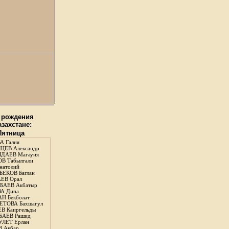
 рождения
азахстане:
 Пятница
А Галия
ЕВ Александр
ДАЕВ Магауия
В Табылгали
натолий
ЕКОВ Баглан
ЕВ Орал
АЕВ Акбатыр
А Дина
Н Бекболат
ТОВА Бахшагул
В Каиргельды
АЕВ Рашид
ЛЕТ Ерлан
 Акбар