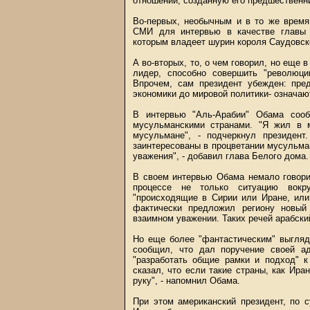
отношений, созданную его предшествен
Во-первых, необычным и в то же время
СМИ для интервью в качестве главы г
которым владеет шурин короля Саудовск
А во-вторых, то, о чем говорил, но еще 
лидер, способно совершить "революц
Впрочем, сам президент убежден: пре
экономики до мировой политики- означа
В интервью "Аль-Арабии" Обама сооб
мусульманскими странами. "Я жил в 
мусульмане", - подчеркнул президен
заинтересованы в процветании мусульман
уважения", - добавил глава Белого дома.
В своем интервью Обама немало говори
процессе не только ситуацию вокру
"происходящие в Сирии или Иране, или
фактически предложил региону новый
взаимном уважении. Таких речей арабски
Но еще более "фантастическим" выгля
сообщил, что дал поручение своей а
"разработать общие рамки и подход" к
сказал, что если такие страны, как Ира
руку", - напомнил Обама.
При этом американский президент, по 