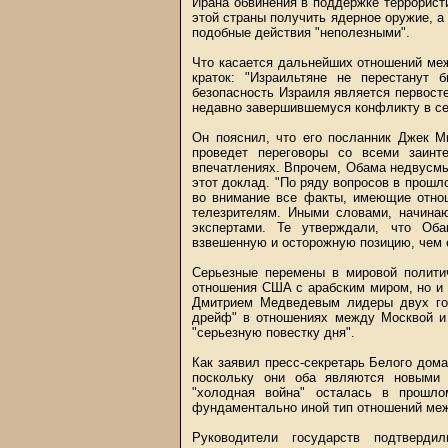
Ирана обвинения в поддержке террористи
этой страны получить ядерное оружие, а
подобные действия "неполезными".
Что касается дальнейших отношений ме
краток: "Израильтяне не перестанут
безопасность Израиля является первосте
недавно завершившемуся конфликту в се
Он пояснил, что его посланник Джек М
проведет переговоры со всеми заинт
впечатлениях. Впрочем, Обама недвусмы
этот доклад. "По ряду вопросов в прошл
во внимание все факты, имеющие отнош
телезрителям. Иными словами, начинаю
экспертами. Те утверждали, что Об
взвешенную и осторожную позицию, чем 
Серьезные перемены в мировой полити
отношения США с арабским миром, но и 
Дмитрием Медведевым лидеры двух гос
дрейф" в отношениях между Москвой и 
"серьезную повестку дня".
Как заявил пресс-секретарь Белого дома
поскольку они оба являются новыми 
"холодная война" осталась в прошло
фундаментально иной тип отношений меж
Руководители государств подтверд