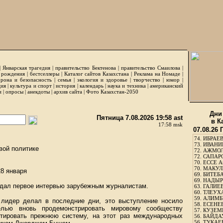
|
Январская трагедия
|
правительство Бектенова
|
правительство Смаилова
|
 рождения
|
бестселлеры
|
Каталог сайтов Казахстана
|
Реклама на Номаде
|
рона и безопасность
|
семья
|
экология и здоровье
|
творчество
|
юмор
|
ция
|
культура и спорт
|
история
|
календарь
|
наука и техника
|
американский
и
|
опросы
|
анекдоты
|
архив сайта
|
Фото Казахстан-2050
Дни
Пятница 7.08.2026 19:58 ast
в К
17:58 msk
07.08.26
74.
ИБРАЕВ
73.
ИВАНИЩ
вой политике
72.
АЖМОЛ
72.
САПАРО
70.
ЕССЕ А
70.
МАКУЛБ
28 января
69.
БИТЕБА
69.
НАДЫРБ
 дал первое интервью зарубежным журналистам.
63.
ГАЛИЕВ
60.
ТЛЕУХА
59.
АЛИМБЕ
 лидер делал в последние дни, это выступление носило
58.
ЕСЕНЕЕ
елью вновь продемонстрировать мировому сообществу
57.
КУЗЕМБ
нтировать прежнюю систему, на этот раз международных
56.
БАЙДАУ
56.
ТУКАЕВ