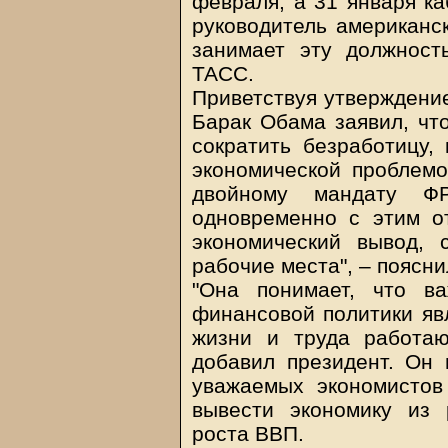
февраля, а 31 января к
руководитель американс
занимает эту должност
ТАСС.
Приветствуя утверждени
Барак Обама заявил, чт
сократить безработицу,
экономической проблемо
двойному мандату Ф
одновременно с этим о
экономический вывод, 
рабочие места", – поясн
"Она понимает, что в
финансовой политики яв
жизни и труда работа
добавил президент. Он
уважаемых экономистов
вывести экономику из 
роста ВВП.