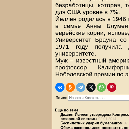
безработицы, которая, 
для США уровне в 7%.
Йеллен родилась в 1946 
в семье Анны Блумен
еврейские корни, испове
Университет Брауна со
1971 году получила 
университете.
Муж – известный америк
профессор Калифорни
Нобелевской премии по э
Поиск
Еще по теме
Джанет Йеллен утверждена Конгрес
резервной системы
08.01.2014
Беспилотник ударил бумерангом
07
Обама распорядился прекратить п