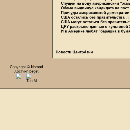
Спущен на воду американский "эсм
Обама выдвинул кандидата на пост
Причуды американской демократии 
США остались без правительства
02
США могут остаться без правительс
ЦРУ раскрыло данные о культовой 
И в Америке любят "барашка в бум
Новости ЦентрАзии
Copyright © Nomad
Хостинг beget