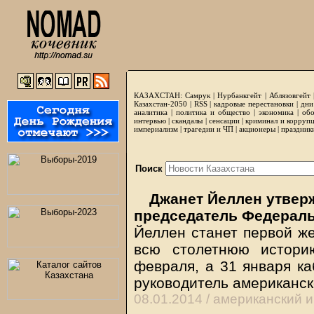
КАЗАХСТАН:
Самрук
|
Нурбанкгейт
|
Аблязовгейт
Казахстан-2050 |
RSS
|
кадровые перестановки
|
дни
аналитика
|
политика и общество
|
экономика
|
обо
интервью
|
скандалы
|
сенсации
|
криминал и корруп
империализм
|
трагедии и ЧП
|
акционеры
|
праздник
Поиск
Джанет Йеллен утвер
председатель Федерал
Йеллен станет первой же
всю столетнюю истори
февраля, а 31 января к
руководитель американск
08.01.2014 /
американский 