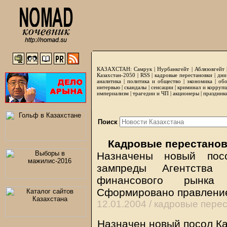
КАЗАХСТАН:
Самрук
|
Нурбанкгейт
|
Аблязовгейт
Казахстан-2050 |
RSS
|
кадровые перестановки
|
дни
аналитика
|
политика и общество
|
экономика
|
обо
интервью
|
скандалы
|
сенсации
|
криминал и корруп
империализм
|
трагедии и ЧП
|
акционеры
|
праздник
Поиск
Кадровые перестанов
Назначены новый посо
зампреды Агентства
финансового рынка
Сформировано правление
12.01.2004 /
кадровые перес
Назначен новый посол Ка