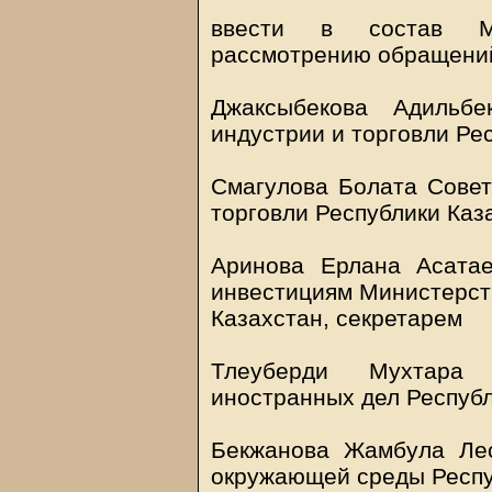
ввести в состав Ме
рассмотрению обращений
Джаксыбекова Адильбе
индустрии и торговли Ре
Смагулова Болата Совет
торговли Республики Каз
Аринова Ерлана Асатае
инвестициям Министерств
Казахстан, секретарем
Тлеуберди Мухтара 
иностранных дел Республ
Бекжанова Жамбула Лес
окружающей среды Респу