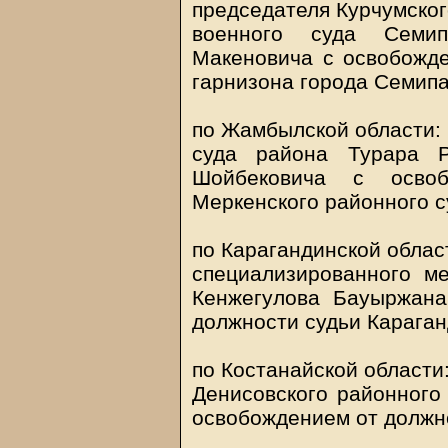
председателя Курчумског
военного суда Семип
Макеновича с освобожде
гарнизона города Семипа
по Жамбылской области:
суда района Турара Р
Шойбековича с осво
Меркенского районного с
по Карагандинской облас
специализированного ме
Кенжегулова Бауыржана
должности судьи Караган
по Костанайской области
Денисовского районного 
освобождением от должно