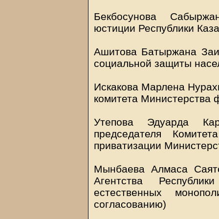
Бекбосунова Сабыржа
юстиции Республики Каз
Ашитова Батыржана Заир
социальной защиты насе
Искакова Марлена Нурахм
комитета Министерства 
Утепова Эдуарда Кар
председателя Комитет
приватизации Министерс
Мынбаева Алмаса Саято
Агентства Республик
естественных монопо
согласованию)