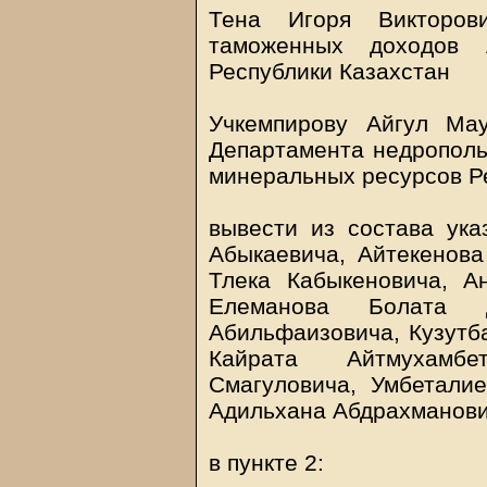
Тена Игоря Викторов
таможенных доходов А
Республики Казахстан
Учкемпирову Айгул Мау
Департамента недрополь
минеральных ресурсов Ре
вывести из состава ука
Абыкаевича, Айтекенов
Тлека Кабыкеновича, А
Елеманова Болата Д
Абильфаизовича, Кузутб
Кайрата Айтмухамбе
Смагуловича, Умбетали
Адильхана Абдрахманови
в пункте 2: