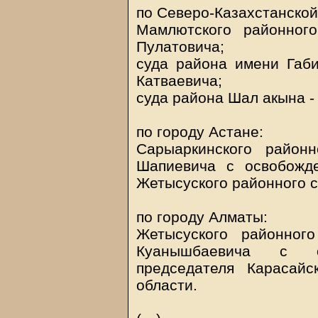
по Северо-Казахстанской
Мамлютского районног
Пулатовича;
суда района имени Габ
Катваевича;
суда района Шал акына -
по городу Астане:
Сарыаркинского район
Шапиевича с освобожд
Жетысуского районного с
по городу Алматы:
Жетысуского районног
Куанышбаевича с о
председателя Карасайс
области.