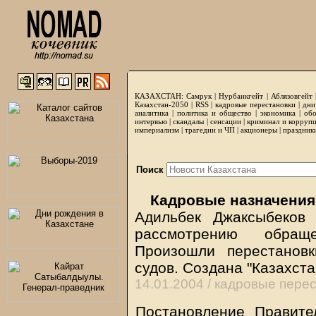
КАЗАХСТАН:
Самрук
|
Нурбанкгейт
|
Аблязовгейт
Казахстан-2050 |
RSS
|
кадровые перестановки
|
дни
аналитика
|
политика и общество
|
экономика
|
обо
интервью
|
скандалы
|
сенсации
|
криминал и корруп
империализм
|
трагедии и ЧП
|
акционеры
|
праздник
Поиск
Кадровые назначения
Адильбек Джаксыбеков
рассмотрению обращ
Произошли перестанов
судов. Создана "Казахста
14.01.2004 /
кадровые перес
Постановление Правите