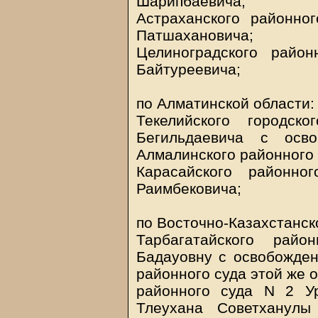
Шарипбаевича;
Астраханского районно
Патшахановича;
Целиноградского райо
Байтуреевича;
по Алматинской области:
Текелийского городск
Бегильдаевича с осв
Алмалинского районного 
Карасайского районно
Раимбековича;
по Восточно-Казахстанск
Тарбагатайского рай
Бадауовну с освобожден
районного суда этой же о
районного суда N 2 У
Тлеухана Советханулы