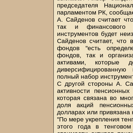
председателя Национа
парламентом РК, сообщае
А. Сайденов считает что
так и финансового 
инструментов будет неиз
Сайденов считает, что 
фондов "есть определ
фондов, так и органи
активами, которые 
диверсифицированную 
полный набор инструмент
С другой стороны А. Са
активности пенсионных 
которая связана во мно
доля акций пенсионн
долларах или привязана к
"По мере укрепления тен
этого года в тенгово