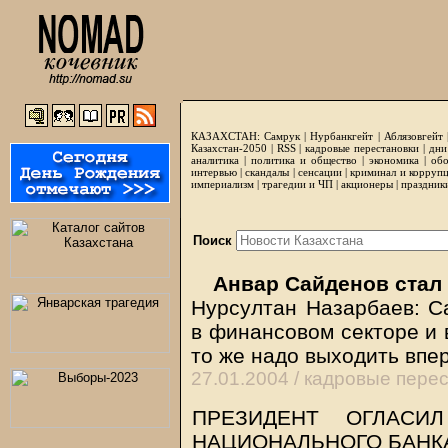
КАЗАХСТАН:
Самрук
|
Нурбанкгейт
|
Аблязовгейт
Казахстан-2050 |
RSS
|
кадровые перестановки
|
дни
аналитика
|
политика и общество
|
экономика
|
обо
интервью
|
скандалы
|
сенсации
|
криминал и корруп
империализм
|
трагедии и ЧП
|
акционеры
|
праздник
Поиск
Анвар Сайденов стал
Нурсултан Назарбаев: С
в финансовом секторе и 
то же надо выходить вп
27.01.2004 /
кадровые перес
ПРЕЗИДЕНТ ОГЛАСИЛ
НАЦИОНАЛЬНОГО БАНК