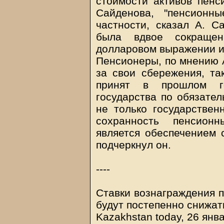
стоимости активов пен
Сайденова, "пенсионн
частности, сказал А. С
была вдвое сокращен
долларовом выражении ил
Пенсионеры, по мнению А
за свои сбережения, та
принят в прошлом го
государства по обязате
не только государствен
сохранность пенсионн
является обеспечением с
подчеркнул он.
----
Ставки вознаграждения п
будут постепенно снижат
Kazakhstan today, 26 янв