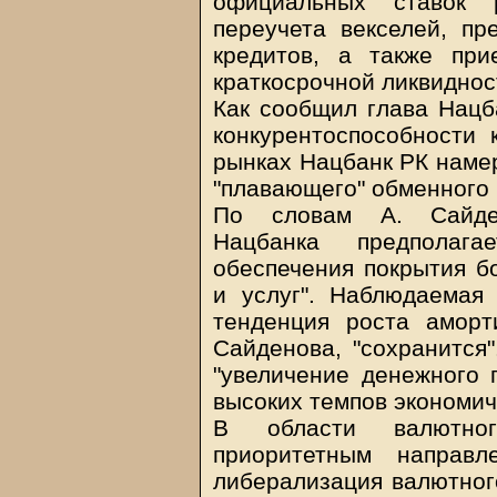
официальных ставок 
переучета векселей, пр
кредитов, а также при
краткосрочной ликвиднос
Как сообщил глава Нацб
конкурентоспособности 
рынках Нацбанк РК наме
"плавающего" обменного к
По словам А. Сайден
Нацбанка предполаг
обеспечения покрытия б
и услуг". Наблюдаемая
тенденция роста аморт
Сайденова, "сохранится"
"увеличение денежного 
высоких темпов экономич
В области валютног
приоритетным направ
либерализация валютного