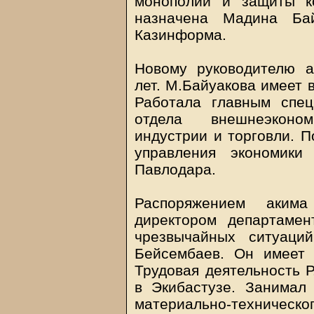
монополий и защиты к
назначена Мадина Бай
Казинформа.
Новому руководителю а
лет. М.Байуакова имеет 
Работала главным спец
отдела внешнеэконо
индустрии и торговли. П
управления экономики
Павлодара.
Распоряжением аким
директором департамен
чрезвычайных ситуаци
Бейсембаев. Он имеет 
Трудовая деятельность Р
в Экибастузе. Занимал
материально-технич