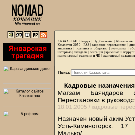
КАЗАХСТАН:
Самрук
|
Нурбанкгейт
|
Аблязовгейт
Казахстан-2050 |
RSS
|
кадровые перестановки
|
дни
аналитика
|
политика и общество
|
экономика
|
обо
интервью
|
скандалы
|
сенсации
|
криминал и корруп
империализм
|
трагедии и ЧП
|
акционеры
|
праздник
Поиск
Кадровые назначения
Магзам Баяндаров с
Перестановки в руководс
18.01.2005 /
кадровые перес
Назначен новый аким Ус
Усть-Каменогорск. 1
Малько/