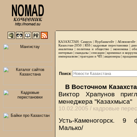
КАЗАХСТАН:
Самрук
|
Нурбанкгейт
|
Аблязовгейт
Казахстан-2050 |
RSS
|
кадровые перестановки
|
дни
аналитика
|
политика и общество
|
экономика
|
обо
интервью
|
скандалы
|
сенсации
|
криминал и корруп
империализм
|
трагедии и ЧП
|
акционеры
|
праздник
Поиск
В Восточном Казахста
Виктор Храпунов приг
менеджера "Казахмыса"
10.02.2005 /
кадровые перес
Усть-Каменогорск. 9
Малько/