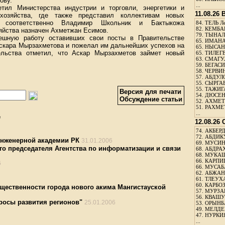
ову.
...
етил Министерства индустрии и торговли, энергетики и
11.08.26
хозяйства, где также представил коллективам новых
ы соответственно Владимир Школьник и Бактыкожа
84.
ТЕЛЬ Л
82.
КЕМБАЕ
яйства назначен Ахметжан Есимов.
79.
ТЫНАЛ
пешную работу оставивших свои посты в Правительстве
65.
ИМАНА
Аскара Мырзахметова и пожелал им дальнейших успехов на
65.
НЫСАНБ
ельства отметил, что Аскар Мырзахметов займет новый
65.
ТИЛЕГЕ
63.
СМАГУЛ
59.
БЕГАСИ
58.
ЧЕРВИН
57.
АБДУЛО
55.
СЫРГАБ
55.
ТАЖИГ
Версия для печати
54.
ДЮСЕН
Обсуждение статьи
52.
АХМЕТ
51.
РАХМЕ
...
е
12.08.26 
74.
АКБЕРД
72.
АБДИКУ
инженерной академии РК
31.01.2006
69.
МУСИНО
о председателя Агентства по информатизации и связи
68.
АБДРА
68.
МУКАШ
66.
КАРПИ
6
66.
МУСАБА
62.
АБЖАН
61.
ТЛЕУХА
60.
КАРБОЗ
щественности города нового акима Мангистауской
57.
МУРЗА
56.
КВАШУ
росы развития регионов"
25.01.2006
53.
ОРЫНБ
49.
МЕЛДЕБ
47.
НУРКИ
...