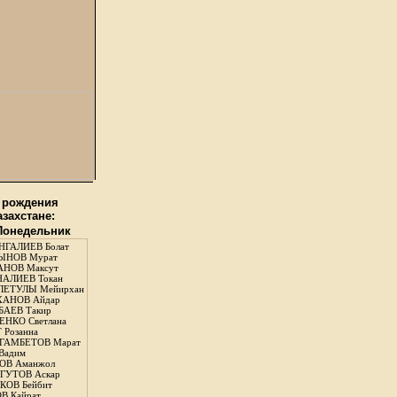
 рождения
азахстане:
 Понедельник
ГАЛИЕВ Болат
ЫНОВ Мурат
НОВ Максут
АЛИЕВ Токан
ЛЕТУЛЫ Мейирхан
ХАНОВ Айдар
АЕВ Такир
ЕНКО Светлана
 Розанна
ГАМБЕТОВ Марат
Вадим
ОВ Аманжол
ГУТОВ Аскар
ОВ Бейбит
В Кайрат