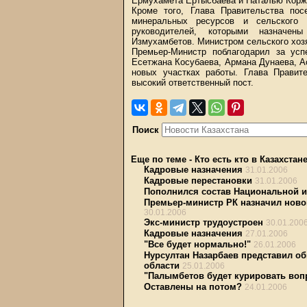
Ермухамета Ертысбаева и Наталью Корж
Кроме того, Глава Правительства пос
минеральных ресурсов и сельского 
руководителей, которыми назначен
Измухамбетов. Министром сельского хоз
Премьер-Министр поблагодарил за ус
Есетжана Косубаева, Армана Дунаева, 
новых участках работы. Глава Правит
высокий ответственный пост.
Поиск
Еще по теме
-
Кто есть кто в Казахстан
Кадровые назначения
31.01.2006
Кадровые перестановки
31.01.2006
Пополнился состав Национальной 
Премьер-министр РК назначил новог
30.01.2006
Экс-министр трудоустроен
30.01.200
Кадровые назначения
27.01.2006
"Все будет нормально!"
26.01.2006
Нурсултан Назарбаев представил об
области
25.01.2006
"Палымбетов будет курировать воп
Оставлены на потом?
24.01.2006