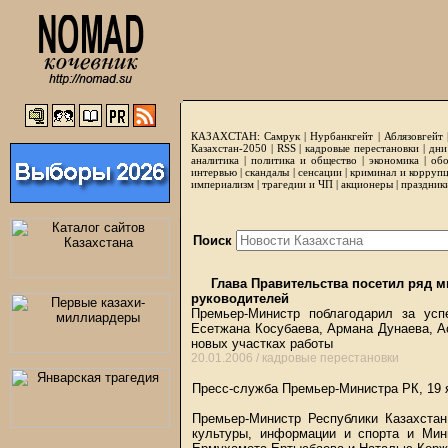
КАЗАХСТАН:
Самрук
|
Нурбанкгейт
|
Аблязовгейт
Казахстан-2050 |
RSS
|
кадровые перестановки
|
дни
аналитика
|
политика и общество
|
экономика
|
обо
интервью
|
скандалы
|
сенсации
|
криминал и корруп
империализм
|
трагедии и ЧП
|
акционеры
|
праздник
Поиск
Глава Правительства посетил ряд м
руководителей
Премьер-Министр поблагодарил за ус
Есетжана Косубаева, Армана Дунаева, А
новых участках работы
20.01.2006 /
кадровые перестановки
Пресс-служба Премьер-Министра РК, 19 
Премьер-Министр Республики Казахста
культуры, информации и спорта и Мин