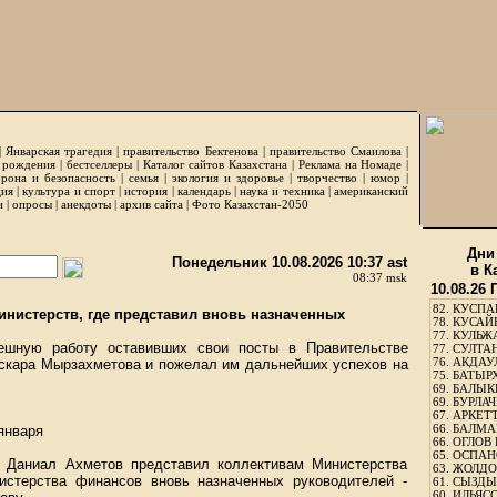
|
Январская трагедия
|
правительство Бектенова
|
правительство Смаилова
|
 рождения
|
бестселлеры
|
Каталог сайтов Казахстана
|
Реклама на Номаде
|
рона и безопасность
|
семья
|
экология и здоровье
|
творчество
|
юмор
|
ция
|
культура и спорт
|
история
|
календарь
|
наука и техника
|
американский
и
|
опросы
|
анекдоты
|
архив сайта
|
Фото Казахстан-2050
Дни
Понедельник 10.08.2026 10:37 ast
в К
08:37 msk
10.08.26
82.
КУСПАН
инистерств, где представил вновь назначенных
78.
КУСАЙ
77.
КУЛЬЖА
пешную работу оставивших свои посты в Правительстве
77.
СУЛТАН
76.
АКДАУ
скара Мырзахметова и пожелал им дальнейших успехов на
75.
БАТЫР
69.
БАЛЫКБ
69.
БУРЛАЧ
67.
АРКЕТТ
66.
БАЛМА
января
66.
ОГЛОВ 
65.
ОСПАН
н Даниал Ахметов представил коллективам Министерства
63.
ЖОЛДО
истерства финансов вновь назначенных руководителей -
61.
СЫЗДЫК
60.
ИЛЬЯСО