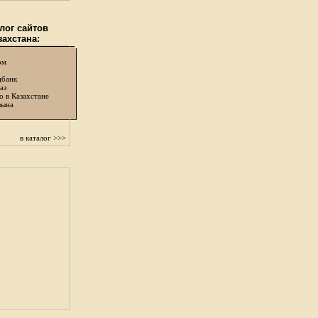
лог сайтов
захстана:
ом
цбанк
аз
о в Казахстане
зына
в каталог >>>