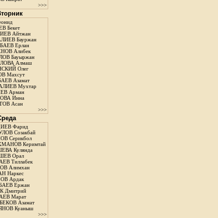
>>>
 Вторник
еонид
В Бекет
ИЕВ Айтжан
ЛИЕВ Бауржан
АЕВ Ерлан
НОВ Алибек
ОВ Бауыржан
ЛОВА Алмаш
СКИЙ Олег
В Махсут
АЕВ Азамат
АЛИЕВ Мухтар
ЕВ Арман
ОВА Инна
ТОВ Асан
>>>
Среда
ИЕВ Фарид
ЛОВ Созакбай
В Серикбол
ХМАНОВ Керимтай
ЕВА Кулянда
ШЕВ Орал
ЕВ Тиллабек
ОВ Алимхан
Н Наркес
ОВ Ардак
БАЕВ Ержан
К Дмитрий
АЕВ Марат
ЕКОВ Азамат
ЯНОВ Куаныш
>>>