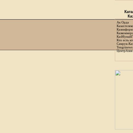
Ката
Ка
Ак Орда
Казахтелек
Казинформ
Казкоммер
КазМунайГ
Кто есть кт
Самрук-Ка
Tengrinews
ЦентрАзия