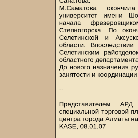
Санатова.
М.Саматова окончила
университет имени Шо
начала фрезеровщик
Степногорска. По око
Селетинской и Аксуск
области. Впоследствии
Селетинским райотдело
областного департамента
До нового назначения р
занятости и координации
--
Представителем АР
специальной торговой п
центра города Алматы на
KASE, 08.01.07