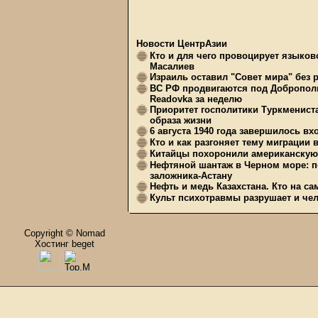
Новости ЦентрАзии
Кто и для чего провоцирует языков
Масалиев
Израиль оставил "Совет мира" без 
ВС РФ продвигаются под Доброполь
Readovka за неделю
Приоритет госполитики Туркменист
образа жизни
6 августа 1940 года завершилось в
Кто и как разгоняет тему миграции 
Китайцы похоронили американскую 
Нефтяной шантаж в Черном море: п
заложника-Астану
Нефть и медь Казахстана. Кто на с
Культ психотравмы разрушает и чел
Copyright © Nomad
Хостинг beget