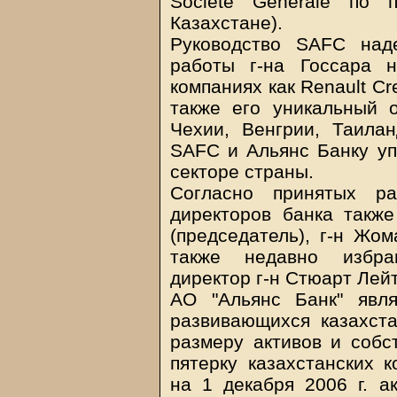
Societe Generale по 
Казахстане).
Руководство SAFC над
работы г-на Госсара 
компаниях как Renault Cre
также его уникальный 
Чехии, Венгрии, Таила
SAFC и Альянс Банку уп
секторе страны.
Согласно принятых р
директоров банка также
(председатель), г-н Жом
также недавно избра
директор г-н Стюарт Лей
АО "Альянс Банк" явл
развивающихся казахста
размеру активов и собс
пятерку казахстанских 
на 1 декабря 2006 г. а