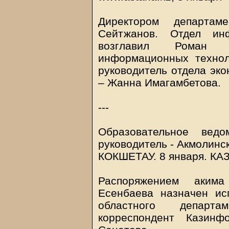
Директором департам
Сейтжанов. Отдел ин
возглавил Роман 
информационных технол
руководитель отдела эко
– Жанна Имагамбетова.
---
Образовательное ведо
руководитель - Акмолинс
КОКШЕТАУ. 8 января.
КА
Распоряжением аким
Есенбаева назначен ис
областного департа
корреспондент Казин