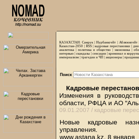
КАЗАХСТАН:
Самрук
|
Нурбанкгейт
|
Аблязовгейт
Казахстан-2050 |
RSS
|
кадровые перестановки
|
дни
аналитика
|
политика и общество
|
экономика
|
обо
интервью
|
скандалы
|
сенсации
|
криминал и корруп
империализм
|
трагедии и ЧП
|
акционеры
|
праздник
Поиск
Кадровые перестанов
Изменения в руководст
области, РФЦА и АО "Аль
09.01.2007 /
кадровые перес
Новые кадровые назн
управления.
www.astana.kz, 8 января