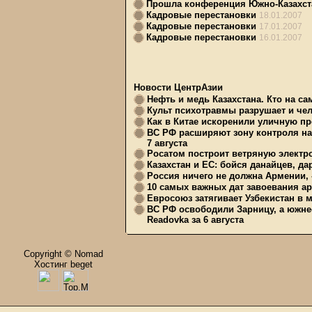
Прошла конференция Южно-Казахста
Кадровые перестановки
18.01.2007
Кадровые перестановки
17.01.2007
Кадровые перестановки
16.01.2007
Новости ЦентрАзии
Нефть и медь Казахстана. Кто на с
Культ психотравмы разрушает и чел
Как в Китае искоренили уличную пр
ВС РФ расширяют зону контроля на 
7 августа
Росатом построит ветряную электр
Казахстан и ЕС: бойся данайцев, д
Россия ничего не должна Армении, 
10 самых важных дат завоевания ар
Евросоюз затягивает Узбекистан в 
ВС РФ освободили Зарницу, а южне
Readovka за 6 августа
Copyright © Nomad
Хостинг beget