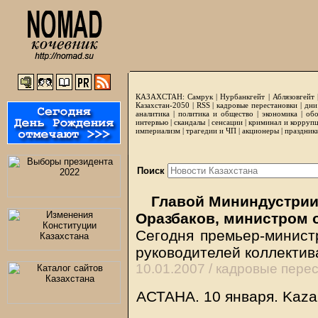
КАЗАХСТАН:
Самрук
|
Нурбанкгейт
|
Аблязовгейт
Казахстан-2050 |
RSS
|
кадровые перестановки
|
дни
аналитика
|
политика и общество
|
экономика
|
обо
интервью
|
скандалы
|
сенсации
|
криминал и корруп
империализм
|
трагедии и ЧП
|
акционеры
|
праздник
Поиск
Главой Мининдустрии
Оразбаков, министром 
Сегодня премьер-минист
руководителей коллектив
10.01.2007 /
кадровые перес
АСТАНА. 10 января.
Kaza