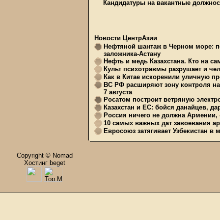
Кандидатуры на вакантные должнос
Новости ЦентрАзии
Нефтяной шантаж в Черном море: п
заложника-Астану
Нефть и медь Казахстана. Кто на с
Культ психотравмы разрушает и чел
Как в Китае искоренили уличную пр
ВС РФ расширяют зону контроля на 
7 августа
Росатом построит ветряную электр
Казахстан и ЕС: бойся данайцев, д
Россия ничего не должна Армении, 
10 самых важных дат завоевания ар
Евросоюз затягивает Узбекистан в 
Copyright © Nomad
Хостинг beget