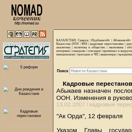
КАЗАХСТАН:
Самрук
|
Нурбанкгейт
|
Аблязовгейт
Казахстан-2050 |
RSS
|
кадровые перестановки
|
дни
аналитика
|
политика и общество
|
экономика
|
обо
интервью
|
скандалы
|
сенсации
|
криминал и корруп
империализм
|
трагедии и ЧП
|
акционеры
|
праздник
Поиск
Кадровые перестанов
Абыкаев назначен посло
ООН. Изменения в руково
13.02.2007 /
кадровые перес
"Ак Орда", 12 февраля
Указом Главы госуда