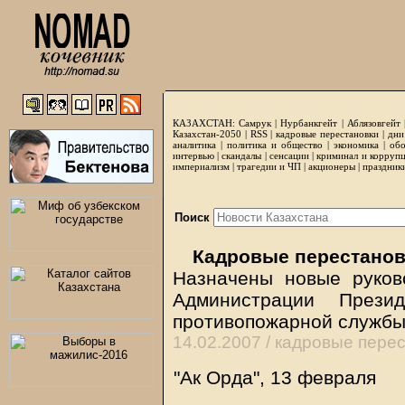
КАЗАХСТАН:
Самрук
|
Нурбанкгейт
|
Аблязовгейт
Казахстан-2050 |
RSS
|
кадровые перестановки
|
дни
аналитика
|
политика и общество
|
экономика
|
обо
интервью
|
скандалы
|
сенсации
|
криминал и корруп
империализм
|
трагедии и ЧП
|
акционеры
|
праздник
Поиск
Кадровые перестанов
Назначены новые руков
Администрации Прези
противопожарной служб
14.02.2007 /
кадровые перес
"Ак Орда", 13 февраля