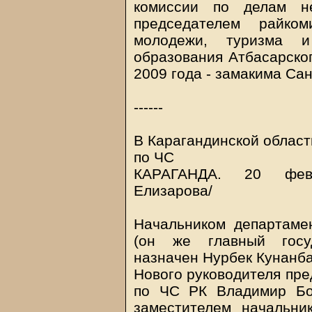
комиссии по делам не
председателем райко
молодежи, туризма и
образования Атбасарско
2009 года - замакима Са
------
В Карагандинской област
по ЧС
КАРАГАНДА. 20 фе
Елизарова/
Начальником департаме
(он же главный госуд
назначен Нурбек Кунанба
Нового руководителя пре
по ЧС РК Владимир Бо
заместителем начальни