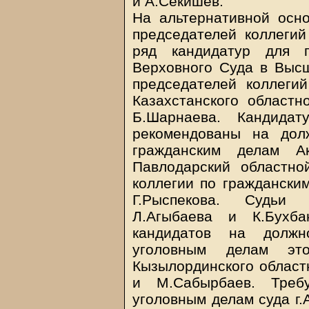
и А.Секишев.
На альтернативной осн
председателей коллеги
ряд кандидатур для п
Верховного Суда в Выс
председателей коллеги
Казахстанского областн
Б.Шарнаева. Кандидат
рекомендованы на дол
гражданским делам Ак
Павлодарский областно
коллегии по граждански
Г.Рыспекова. Судьи 
Л.Агыбаева и К.Бухба
кандидатов на должн
уголовным делам эт
Кызылординского област
и М.Сабырбаев. Требу
уголовным делам суда г.