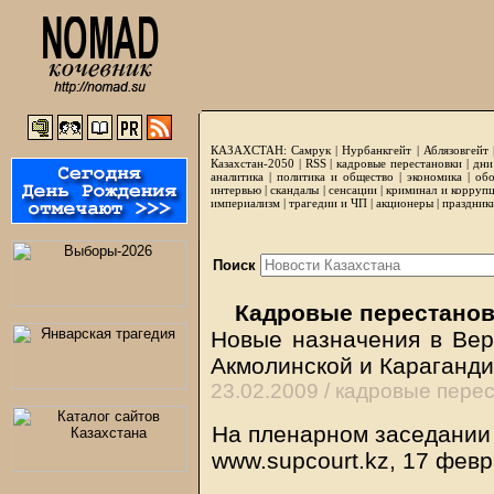
КАЗАХСТАН:
Самрук
|
Нурбанкгейт
|
Аблязовгейт
Казахстан-2050 |
RSS
|
кадровые перестановки
|
дни
аналитика
|
политика и общество
|
экономика
|
обо
интервью
|
скандалы
|
сенсации
|
криминал и корруп
империализм
|
трагедии и ЧП
|
акционеры
|
праздник
Поиск
Кадровые перестанов
Новые назначения в Вер
Акмолинской и Караганди
23.02.2009 /
кадровые перес
На пленарном заседании
www.supcourt.kz, 17 фев