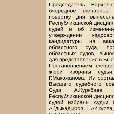
Председатель Верхов
очередное пленарное 
повестку дня вынесен
Республиканской дисцип
судей и об изменени
утверждении кадров
кандидатуры на вака
областного суда, пр
областных судов, выне
для представления в Вы
Постановлением пленарн
жюри избраны судьи 
Г.Макажанова. Из соста
Высшего судебного со
Суда А.Куркбаев, 
Республиканской дисцип
судей избраны судьи 
Абдыкадыров, Г.Ак-куова