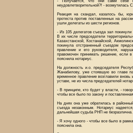
- Получается, что они сами себе 
неудовлетворительной?! - возмутилась 
Реакция на скандал, казалось бы, юр
протеста против поставленных на рассм
ушли делегаты из шести регионов.
- Из 105 делегатов съезда зал покинули 
В их числе председатели территориаль
Казахстанской, Костанайской, Акмолинс
покинула отстраненный съездом предс
правление и его руководителя, нару
правомочен принимать решение, если в 
пояснила нотариус.
На должность и.о. председателя Респу
Жанабилову, уже стоявшую во главе па
временное правление возглавили вновь из
уставе, не из числа председателей нота
- В принципе, кто будет у власти, - гов
чтобы все было по закону и поставленная
На днях она уже обратилась в районны
съезда незаконным. Нотариус надеется
дальнейшая судьба РНП не безразлична.
- Я хочу одного - чтобы все было в рамк
пояснила она.