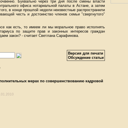
почвенно. Буквально через три дня после смены власти
нтрального офиса нотариальной палаты в Астане, а затем
того, в конце прошлой недели неизвестные распространили
вающей честь и достоинство членов семьи "свергнутого"
все как есть, то имеем ли мы моральное право исполнять
отариуса по защите прав и законных интересов граждан
даем закон? - считает Светлана Сарафинова.
Версия для печати
Обсуждение статьи
е
ополнительных мерах по совершенствованию кадровой
.01.2010