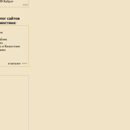
В Кайрат
>>>
лог сайтов
захстана:
ом
цбанк
аз
о в Казахстане
зына
в каталог >>>