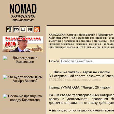
КАЗАХСТАН:
Самрук
|
Нурбанкгейт
|
Аблязовгейт
Казахстан-2050 |
RSS
|
кадровые перестановки
|
дни
аналитика
|
политика и общество
|
экономика
|
обо
интервью
|
скандалы
|
сенсации
|
криминал и корруп
империализм
|
трагедии и ЧП
|
акционеры
|
праздник
Поиск
Низы не хотели - верхи не смогли
В Нотариальной палате Казахстана "све
27.01.2010 /
кадровые перестановки
Галина УРМАНОВА, "Литер", 26 января
На 7-м съезде территориальных нотариал
работу и деятельность правления Но
досрочно отправили в отставку действу
А на их место поспешно назначили времен