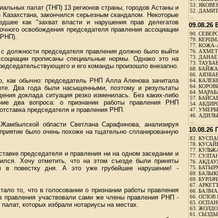
53.
ЯКОВЕН
альных палат (ТНП) 13 регионов страны, городов Астаны и
52.
ДАМИТ
 Казахстана, закончился серьезным скандалом. Некоторые
...
едшее как "захват власти и нарушения прав делегатов
09.08.26
рочного освобождения председателя правления ассоциации
90.
СЕВЕРС
(РНП).
79.
КЕРЦМ
77.
КОЖА-
ии с должности председателя правления должно было выйти
76.
АХМЕТО
73.
ДАНАЕВ
ссоциации прописаны специальные нормы. Однако это на
73.
ТАУБАЕ
редседательствующего и его команды произошло внезапно.
68.
БАЙЖА
66.
АЯЗБАЕ
о, как обычно: председатель РНП Алла Аленова зачитала
64.
КАЛЕК
64.
КОРОВИ
оте. Два года были насыщенными, поэтому и результаты
64.
МАРАБ
ения доклада ситуация резко изменилась. Без каких-либо
57.
БАЙСАБ
ние два вопроса: о признании работы правления РНП
54.
АБДИРО
 отставка председателя и правления РНП.
47.
УМЕРБЕ
46.
АДИЛЬБ
...
 Жамбылской области Светлана Сарафинова, анализируя
10.08.26
оприятие было очень похоже на тщательно спланированную
82.
КУСПАН
78.
КУСАЙ
77.
КУЛЬЖА
ставке председателя и правления ни на одном заседании и
77.
СУЛТАН
вился. Хочу отметить, что на этом съезде были приняты
76.
АКДАУ
 в повестку дня. А это уже грубейшее нарушение! -
75.
БАТЫР
69.
БАЛЫКБ
69.
БУРЛАЧ
67.
АРКЕТТ
ало то, что в голосовании о признании работы правления
66.
БАЛМА
ов правления участвовали сами же члены правления РНП -
66.
ОГЛОВ 
65.
ОСПАН
палат, которых избрали нотариусы на местах.
63.
ЖОЛДО
61.
СЫЗДЫК