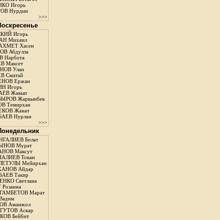
КО Игорь
ОВ Нурдин
>>>
 Воскресенье
КИЙ Игорь
АН Михаил
АХМЕТ Хасен
В Абдулла
 Нарбота
В Максет
НОВ Улан
В Сматай
ЕНОВ Ержан
Н Игорь
АЕВ Жакып
ЫРОВ Жаркынбек
В Темирхан
КОВ Жанат
АЕВ Нурлан
>>>
 Понедельник
ГАЛИЕВ Болат
ЫНОВ Мурат
НОВ Максут
АЛИЕВ Токан
ЛЕТУЛЫ Мейирхан
ХАНОВ Айдар
АЕВ Такир
ЕНКО Светлана
 Розанна
ГАМБЕТОВ Марат
Вадим
ОВ Аманжол
ГУТОВ Аскар
ОВ Бейбит