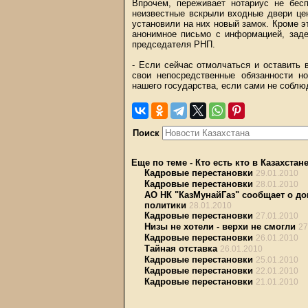
Впрочем, переживает нотариус не бес
неизвестные вскрыли входные двери це
установили на них новый замок. Кроме э
анонимное письмо с информацией, заде
председателя РНП.
- Если сейчас отмолчаться и оставить 
свои непосредственные обязанности н
нашего государства, если сами не соблю
Поиск
Еще по теме
-
Кто есть кто в Казахстан
Кадровые перестановки
29.01.2010
Кадровые перестановки
28.01.2010
АО НК "КазМунайГаз" сообщает о д
политики
28.01.2010
Кадровые перестановки
27.01.2010
Низы не хотели - верхи не смогли
27
Кадровые перестановки
26.01.2010
Тайная отставка
26.01.2010
Кадровые перестановки
25.01.2010
Кадровые перестановки
22.01.2010
Кадровые перестановки
21.01.2010