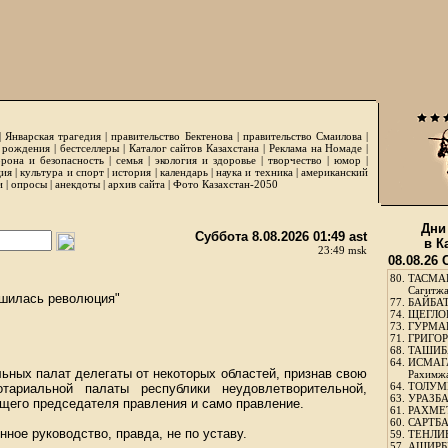
|
Январская трагедия
|
правительство Бектенова
|
правительство Смаилова
|
 рождения
|
бестселлеры
|
Каталог сайтов Казахстана
|
Реклама на Номаде
|
рона и безопасность
|
семья
|
экология и здоровье
|
творчество
|
юмор
|
ция
|
культура и спорт
|
история
|
календарь
|
наука и техника
|
американский
и
|
опросы
|
анекдоты
|
архив сайта
|
Фото Казахстан-2050
Дни
Суббота 8.08.2026 01:49 ast
в К
23:49 msk
08.08.26
80.
ТАСМА
Сагитж
ршилась революция"
77.
БАЙБАТ
74.
ЩЕГЛО
73.
ГУРМА
71.
ГРИГОР
68.
ТАШИБ
64.
ИСМАГ
ьных палат делегаты от некоторых областей, признав свою
Рахимж
64.
ТОЛУМБ
тариальной палаты республики неудовлетворительной,
63.
УРАЗБА
ющего председателя правления и само правление.
61.
РАХМЕТ
60.
САРТБА
ное руководство, правда, не по уставу.
59.
ТЕНЛИ
57.
АШИРБЕ