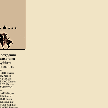
 рождения
азахстане:
 Суббота
ГАМБЕТОВ
ан
ЧИН Ертай
ВА Мария
Н Михаил
ЕНКО Сергей
АЕВ Мурат
АМБЕТОВ
ан
АЕВ Берик
ЕВ Кайрат
ОВ Ерлан
ЕВ Бауржан
БАЕВ Нуржан
КОВА Ботагоз