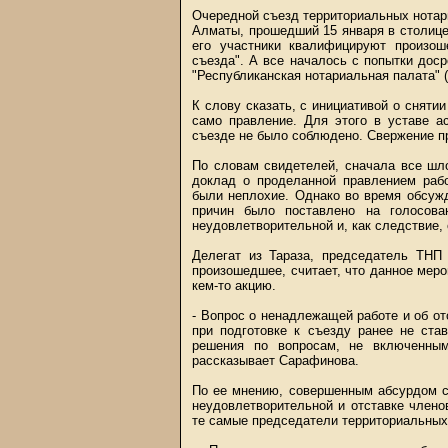
Очередной съезд территориальных нотари
Алматы, прошедший 15 января в столице
его участники квалифицируют произош
съезда". А все началось с попытки дос
"Республиканская нотариальная палата" 
К слову сказать, с инициативой о снят
само правление. Для этого в уставе а
съезде не было соблюдено. Свержение п
По словам свидетелей, сначала все шл
доклад о проделанной правлением раб
были неплохие. Однако во время обсужд
причин было поставлено на голосова
неудовлетворительной и, как следствие,
Делегат из Тараза, председатель ТНП
произошедшее, считает, что данное мер
кем-то акцию.
- Вопрос о ненадлежащей работе и об от
при подготовке к съезду ранее не ста
решения по вопросам, не включенным
рассказывает Сарафинова.
По ее мнению, совершенным абсурдом ст
неудовлетворительной и отставке член
те самые председатели территориальных 