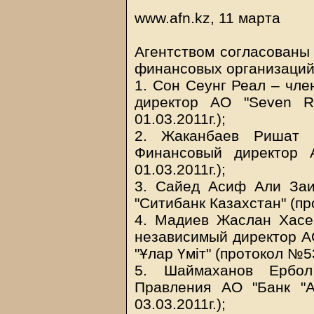
www.afn.kz, 11 марта
Агентством согласованы
финансовых организаций
1. Сон Сеунг Реал – чле
директор АО "Seven R
01.03.2011г.);
2. Жаканбаев Ришат 
Финансовый директор 
01.03.2011г.);
3. Сайед Асиф Али За
"Ситибанк Казахстан" (пр
4. Мадиев Жаслан Хасе
независимый директор А
"Ұлар Үміт" (протокол №53
5. Шаймаханов Ербол
Правления АО "Банк "
03.03.2011г.);