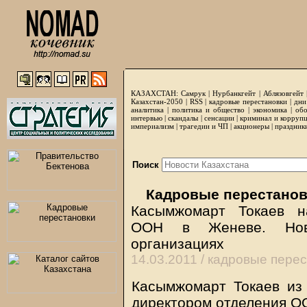
КАЗАХСТАН:
Самрук
|
Нурбанкгейт
|
Аблязовгейт
Казахстан-2050 |
RSS
|
кадровые перестановки
|
дни
аналитика
|
политика и общество
|
экономика
|
обо
интервью
|
скандалы
|
сенсации
|
криминал и корруп
империализм
|
трагедии и ЧП
|
акционеры
|
праздник
Поиск
Кадровые перестанов
Касымжомарт Токаев н
ООН в Женеве. Нов
организациях
14.03.2011 /
кадровые перес
Касымжомарт Токаев из
директором отделения О