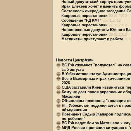
Новый депутатский корпус приступи
Ирак Елекеев хочет изменить форма
Состоялось очередное заседание С
Кадровые перестановки
30.01.2012
Сообщение "РД КМГ"
30.01.2012
Кадровые перестановки
27.01.2012
Новоявленные депутаты Южного Каз
Кадровые перестановки
26.01.2012
Маслихаты приступают к работе
26.
Новости ЦентрАзии
ВС РФ сжимают "полукотел" на сев
за 5 августа
В Узбекистане статус Администрац
Все о Всемирных играх кочевников
2026
США заставили Киев извиниться пер
Кому не дает покоя укрепление обо
Масалиев
Объявлены похороны "коалиции же
НГ: Узбекистан подключается к пра
объединения
Президент Садыр Жапаров подписал
погребения"
ВС РФ ведут бои за Матяшево к югу 
МИД России прояснил ситуацию с "п