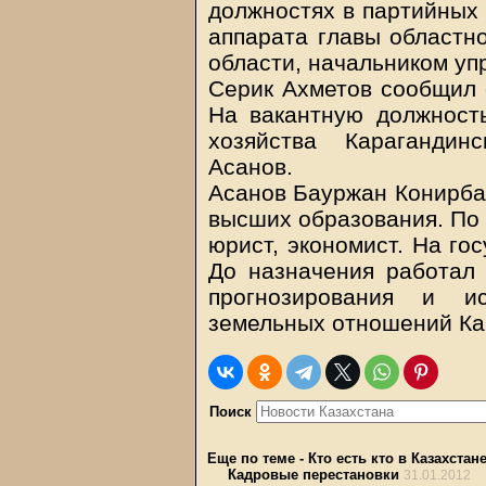
должностях в партийных 
аппарата главы областн
области, начальником у
Серик Ахметов сообщил 
На вакантную должность
хозяйства Карагандин
Асанов.
Асанов Бауржан Конирбае
высших образования. По 
юрист, экономист. На го
До назначения работал 
прогнозирования и ис
земельных отношений Ка
Поиск
Еще по теме
-
Кто есть кто в Казахстан
Кадровые перестановки
31.01.2012