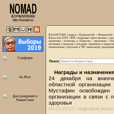
КАЗАХСТАН:
Самрук
|
Нурбанкгейт
|
Аблязовгейт
Казахстан-2050 |
RSS
|
кадровые перестановки
|
дни
аналитика
|
политика и общество
|
экономика
|
обо
интервью
|
скандалы
|
сенсации
|
криминал и корруп
империализм
|
трагедии и ЧП
|
акционеры
|
праздник
Поиск
Награды и назначени
24 декабря на внеоче
областной организации
Мустафин освобожден 
организации в связи с 
здоровья
05.01.2012 /
кадровые перес