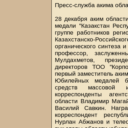
Пресс-служба акима обла
28 декабря аким област
медали "Казакстан Респу
группе работников реги
Казахстанско-Российског
органического синтеза и
профессор, заслужен
Мулдахметов, прези
директоров ТОО "Корп
первый заместитель аким
Юбилейных медалей б
средств массовой и
корреспонденты агент
области Владимир Магай
Василий Савкин. Нагр
корреспондент республ
Нурлан Абжанов и телео