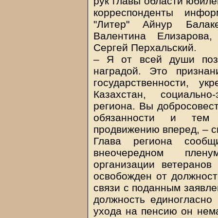
рук главы области юбил
корреспонденты инфор
"Литер" Айнур Балак
Валентина Елизарова,
Сергей Перхальский.
– Я от всей души поз
наградой. Это призна
государственности, ук
Казахстан, социально
региона. Вы добросовес
обязанности и тем 
продвижению вперед, – с
Глава региона сооб
внеочередном плену
организации ветерано
освобожден от должност
связи с поданным заявле
должность единогласно
ухода на пенсию он нем