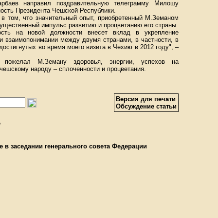
арбаев направил поздравительную телеграмму Милошу
ность Президента Чешской Республики.
 в том, что значительный опыт, приобретенный М.Земаном
существенный импульс развитию и процветанию его страны.
ость на новой должности внесет вклад в укрепление
 и взаимопонимании между двумя странами, в частности, в
остигнутых во время моего визита в Чехию в 2012 году", –
 пожелал М.Земану здоровья, энергии, успехов на
чешскому народу – сплоченности и процветания.
Версия для печати
Обсуждение статьи
е
е в заседании генерального совета Федерации