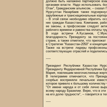
должно быть налажено партнерское вз
органами власти. Надо использовать б
Отан", Гражданским альянсом, – сказал 
Нурсултан Назарбаев также подчеркну
зарубежные и транснациональные корпор
– В этой связи необходимо обратить о
них граждан Казахстана. Компании, раб
ее законы, а профсоюзам следует акти
рабочего времени и равенства оплаты тру
В ходе встречи А.Кусаинов, С.Мук
благодарность Президенту за постоян
стране, а также отметили, что приложа
в Стратегии "Казахстан-2050" и концепц
Также на встрече лидеры профсоюзны
соответствующих отраслей и поделились
-----
Президент Республики Казахстан Нур
Президенту Федеративной Республики Бр
Мария, повлекшим многочисленные жерт
В телеграмме отмечается, что Презид
скорбью восприняли печальное извест
которое привело к большому количеству 
"От имени народа и от себя лично выр
всему народу Бразилии. Верю, что в эти
на его долю трудности", – говорится в т
-----