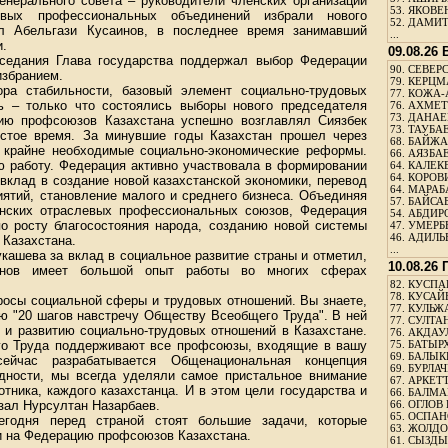
енерального совета – руководители членских организаций
53.
ЯКОВЕН
евых профессиональных объединений избрали нового
52.
ДАМИТ
ал Абельгази Кусаинов, в последнее время занимавший
...
и.
09.08.26
аседания Глава государства поддержал выбор Федерации
90.
СЕВЕРС
избранием.
79.
КЕРЦМ
ра стабильности, базовый элемент социально-трудовых
77.
КОЖА-
ь – только что состоялись выборы нового председателя
76.
АХМЕТО
73.
ДАНАЕВ
ию профсоюзов Казахстана успешно возглавлял Сиязбек
73.
ТАУБАЕ
стое время. За минувшие годы Казахстан прошел через
68.
БАЙЖА
 крайне необходимые социально-экономические реформы.
66.
АЯЗБАЕ
 работу. Федерация активно участвовала в формировании
64.
КАЛЕК
64.
КОРОВИ
вклад в создание новой казахстанской экономики, перевод
64.
МАРАБ
ятий, становление малого и среднего бизнеса. Объединяя
57.
БАЙСАБ
анских отраслевых профессиональных союзов, Федерация
54.
АБДИРО
о росту благосостояния народа, созданию новой системы
47.
УМЕРБЕ
46.
АДИЛЬБ
 Казахстана.
...
кашева за вклад в социальное развитие страны и отметил,
10.08.26
аинов имеет большой опыт работы во многих сферах
82.
КУСПАН
78.
КУСАЙ
просы социальной сферы и трудовых отношений. Вы знаете,
77.
КУЛЬЖА
ью "20 шагов навстречу Обществу Всеобщего Труда". В ней
77.
СУЛТАН
и развитию социально-трудовых отношений в Казахстане.
76.
АКДАУ
го Труда поддерживают все профсоюзы, входящие в вашу
75.
БАТЫР
69.
БАЛЫКБ
йчас разрабатывается Общенациональная концепция
69.
БУРЛАЧ
удности, мы всегда уделяли самое пристальное внимание
67.
АРКЕТТ
тника, каждого казахстанца. И в этом цели государства и
66.
БАЛМА
зал Нурсултан Назарбаев.
66.
ОГЛОВ 
65.
ОСПАН
сегодня перед страной стоят большие задачи, которые
63.
ЖОЛДО
и на Федерацию профсоюзов Казахстана.
61.
СЫЗДЫК