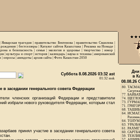
|
Январская трагедия
|
правительство Бектенова
|
правительство Смаилова
|
 рождения
|
бестселлеры
|
Каталог сайтов Казахстана
|
Реклама на Номаде
|
рона и безопасность
|
семья
|
экология и здоровье
|
творчество
|
юмор
|
ция
|
культура и спорт
|
история
|
календарь
|
наука и техника
|
американский
и
|
опросы
|
анекдоты
|
архив сайта
|
Фото Казахстан-2050
Дни
Суббота 8.08.2026 03:32 ast
в К
01:32 msk
08.08.26
80.
ТАСМА
е в заседании генерального совета Федерации
Сагитж
77.
БАЙБАТ
ители членских организаций Федерации и представители
74.
ЩЕГЛО
73.
ГУРМА
ий избрали нового руководителя Федерации, которым стал
71.
ГРИГОР
68.
ТАШИБ
64.
ИСМАГ
Рахимж
64.
ТОЛУМБ
63.
УРАЗБА
61.
РАХМЕТ
азарбаев принял участие в заседании генерального совета
60.
САРТБА
хстан.
59.
ТЕНЛИ
57.
АШИРБЕ