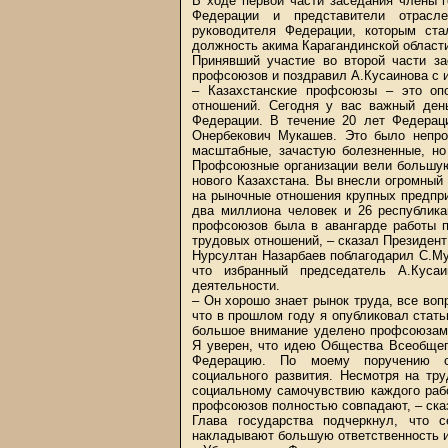
В ходе первой части заседания члены г
Федерации и представители отрасл
руководителя Федерации, которым ст
должность акима Карагандинской област
Принявший участие во второй части з
профсоюзов и поздравил А.Кусаинова с 
– Казахстанские профсоюзы – это опо
отношений. Сегодня у вас важный ден
Федерации. В течение 20 лет Федерац
Онербекович Мукашев. Это было непро
масштабные, зачастую болезненные, но
Профсоюзные организации вели большую
нового Казахстана. Вы внесли огромный 
на рыночные отношения крупных предпри
два миллиона человек и 26 республик
профсоюзов была в авангарде работы п
трудовых отношений, – сказал Президент
Нурсултан Назарбаев поблагодарил С.Му
что избранный председатель А.Кус
деятельности.
– Он хорошо знает рынок труда, все во
что в прошлом году я опубликовал стат
большое внимание уделено профсоюзам 
Я уверен, что идею Общества Всеобще
Федерацию. По моему поручению се
социального развития. Несмотря на тр
социальному самочувствию каждого рабо
профсоюзов полностью совпадают, – ска
Глава государства подчеркнул, что 
накладывают большую ответственность 