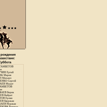
 рождения
азахстане:
 Суббота
ГАМБЕТОВ
ан
ЧИН Ертай
ВА Мария
Н Михаил
ЕНКО Сергей
АЕВ Мурат
АМБЕТОВ
ан
АЕВ Берик
ЕВ Кайрат
ОВ Ерлан
ЕВ Бауржан
БАЕВ Нуржан
КОВА Ботагоз