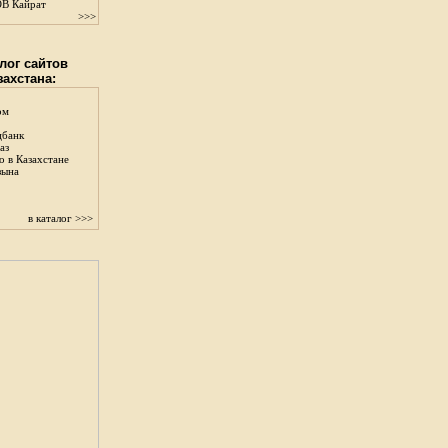
В Кайрат
>>>
лог сайтов
захстана:
ом
цбанк
аз
о в Казахстане
зына
в каталог >>>