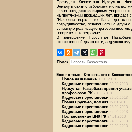
Президент Казахстана Нурсултан Наз
Земану в связи с избранием его на долж
Глава государства выразил уверенность
на протяжении прошедших лет, придаст 
"Искренне верю, что Ваша деятельн
сотрудничества, основанного на дружбе
успешную реализацию договоренностей, д
говорится в телеграмме.
В завершение Нурсултан Назарбаев
ответственной должности, а дружескому 
Поиск
Еще по теме
-
Кто есть кто в Казахстан
Новое назначение
31.01.2013
Кадровые перестановки
30.01.2013
Нурсултан Назарбаев принял участи
профсоюзов РК
29.01.2013
Кадровые перестановки
29.01.2013
Помнят руки-то, помнят
29.01.2013
Кадровые перестановки
28.01.2013
Кадровые перестановки
25.01.2013
Постановление ЦИК РК
24.01.2013
Кадровые перестановки
24.01.2013
Кадровые перестановки
23.01.2013