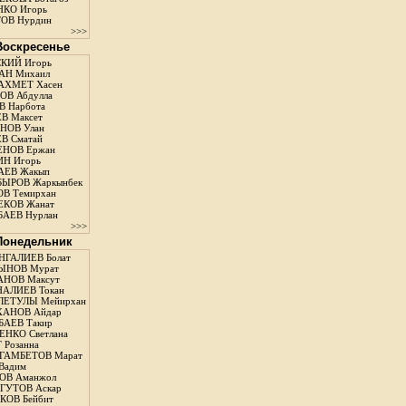
КО Игорь
ОВ Нурдин
>>>
 Воскресенье
КИЙ Игорь
АН Михаил
АХМЕТ Хасен
В Абдулла
 Нарбота
В Максет
НОВ Улан
В Сматай
ЕНОВ Ержан
Н Игорь
АЕВ Жакып
ЫРОВ Жаркынбек
В Темирхан
КОВ Жанат
АЕВ Нурлан
>>>
 Понедельник
ГАЛИЕВ Болат
ЫНОВ Мурат
НОВ Максут
АЛИЕВ Токан
ЛЕТУЛЫ Мейирхан
ХАНОВ Айдар
АЕВ Такир
ЕНКО Светлана
 Розанна
ГАМБЕТОВ Марат
Вадим
ОВ Аманжол
ГУТОВ Аскар
ОВ Бейбит