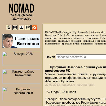
КАЗАХСТАН:
Самрук
|
Нурбанкгейт
|
Аблязовгейт
Казахстан-2050 |
RSS
|
кадровые перестановки
|
дни
аналитика
|
политика и общество
|
экономика
|
обо
интервью
|
скандалы
|
сенсации
|
криминал и корруп
империализм
|
трагедии и ЧП
|
акционеры
|
праздник
Поиск
Нурсултан Назарбаев принял участи
профсоюзов РК
Члены генерального совета – руковод
отраслевых профессиональных объединен
Абельгази Кусаинов
29.01.2013 /
кадровые перестановки
"Ак Орда", 28 января
Сегодня Глава государства Нурсултан Н
Федерации профсоюзов Республики Каза