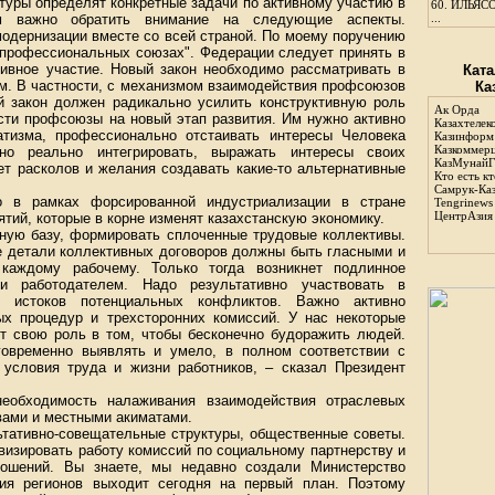
ктуры определят конкретные задачи по активному участию в
60.
ИЛЬЯСО
ом важно обратить внимание на следующие аспекты.
...
одернизации вместе со всей страной. По моему поручению
 профессиональных союзах". Федерации следует принять в
тивное участие. Новый закон необходимо рассматривать в
Ката
м. В частности, с механизмом взаимодействия профсоюзов
Ка
й закон должен радикально усилить конструктивную роль
Ак Орда
сти профсоюзы на новый этап развития. Им нужно активно
Казахтелек
тизма, профессионально отстаивать интересы Человека
Казинформ
Казкоммер
о реально интегрировать, выражать интересы своих
КазМунайГ
ет расколов и желания создавать какие-то альтернативные
Кто есть кт
Самрук-Ка
то в рамках форсированной индустриализации в стране
Tengrinews
ЦентрАзия
тий, которые в корне изменят казахстанскую экономику.
ьную базу, формировать сплоченные трудовые коллективы.
е детали коллективных договоров должны быть гласными и
 каждому рабочему. Только тогда возникнет подлинное
и работодателем. Надо результативно участвовать в
 истоков потенциальных конфликтов. Важно активно
х процедур и трехсторонних комиссий. У нас некоторые
т свою роль в том, чтобы бесконечно будоражить людей.
овременно выявлять и умело, в полном соответствии с
условия труда и жизни работников, – сказал Президент
необходимость налаживания взаимодействия отраслевых
ами и местными акиматами.
тативно-совещательные структуры, общественные советы.
визировать работу комиссий по социальному партнерству и
ношений. Вы знаете, мы недавно создали Министерство
тия регионов выходит сегодня на первый план. Поэтому