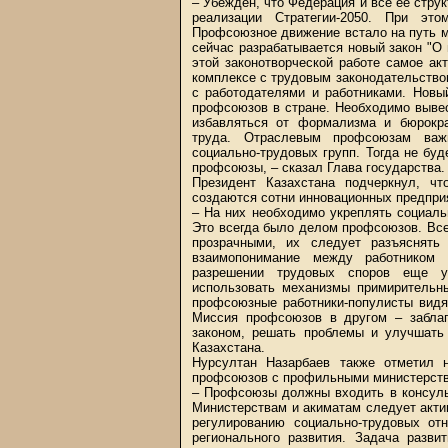
– Убежден, что Федерация и все ее стру
реализации Стратегии-2050. При эт
Профсоюзное движение встало на путь м
сейчас разрабатывается новый закон "О
этой законотворческой работе самое ак
комплексе с трудовым законодательство
с работодателями и работниками. Новы
профсоюзов в стране. Необходимо выве
избавляться от формализма и бюрокра
труда. Отраслевым профсоюзам важн
социально-трудовых групп. Тогда не буд
профсоюзы, – сказал Глава государства.
Президент Казахстана подчеркнул, ч
создаются сотни инновационных предприя
– На них необходимо укреплять социал
Это всегда было делом профсоюзов. Вс
прозрачными, их следует разъяснять
взаимопонимание между работником 
разрешении трудовых споров еще у
использовать механизмы примирительны
профсоюзные работники-популисты видя
Миссия профсоюзов в другом – заблаг
законом, решать проблемы и улучшать 
Казахстана.
Нурсултан Назарбаев также отметил 
профсоюзов с профильными министерств
– Профсоюзы должны входить в консуль
Министерствам и акиматам следует акти
регулированию социально-трудовых от
регионального развития. Задача разви