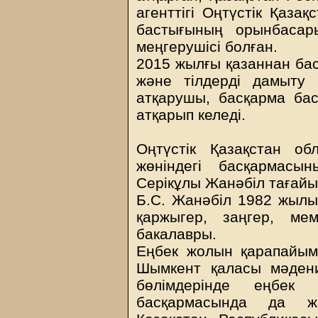
агенттігі Оңтүстік Қаза
бастығының орынбасары
меңгерушісі болған.
2015 жылғы қазаннан бас
және тілдерді дамыту
атқарушы, басқарма ба
атқарып келеді.
Оңтүстік Қазақстан о
жөніндегі басқармас
Серікұлы Жанәбіл тағай
Б.С. Жанәбіл 1982 жылы 
қаржыгер, заңгер, мем
бакалавры.
Еңбек жолын қарапайым
Шымкент қаласы мәдени
бөлімдерінде еңбек
басқармасында да жа