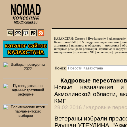
КАЗАХСТАН:
Самрук
|
Нурбанкгейт
|
Аблязовгейт
Казахстан-2050 |
RSS
|
кадровые перестановки
|
дни
аналитика
|
политика и общество
|
экономика
|
обо
интервью
|
скандалы
|
сенсации
|
криминал и корруп
империализм
|
трагедии и ЧП
|
акционеры
|
праздник
Поиск
Кадровые перестанов
Новые назначения и
Акмолинской области, а
КМГ
29.02.2016 /
кадровые перес
Ветераны избрали предс
Раушан УТЕУЛИНА, "Акмо