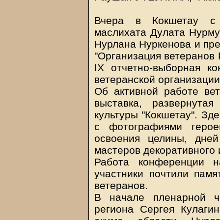
Вчера в Кокшетау с 
маслихата Дулата Нурму
Нурлана Нуркенова и пр
"Организация ветеранов 
IX отчетно-выборная к
ветеранской организации
Об активной работе вет
выставка, развернута
культуры "Кокшетау". Зд
с фотографиями герое
освоения целины, дней
мастеров декоративного 
Работа конференции н
участники почтили пам
ветеранов.
В начале пленарной ч
региона Сергея Кулагин