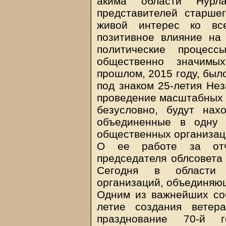
акима области Нурл
представителей старше
живой интерес ко все
позитивное влияние на
политические процесс
общественно значимы
прошлом, 2015 году, был
под знаком 25-летия Не
проведение масштабных а
безусловно, будут нах
объединенные в одну 
общественных организац
О ее работе за отч
председателя облсовета
Сегодня в области 
организаций, объединяющ
Одним из важнейших со
летие создания ветера
празднование 70-й 