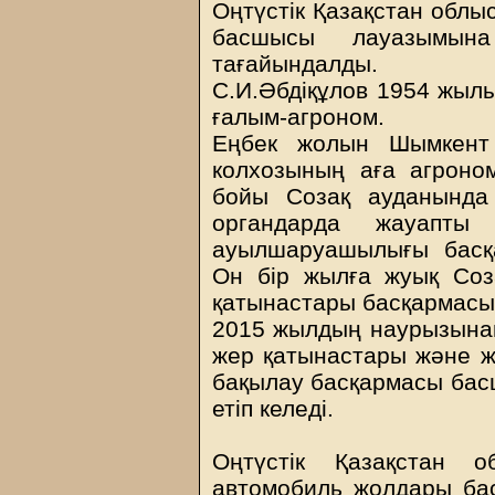
Оңтүстік Қазақстан обл
басшысы лауазымына
тағайындалды.
С.И.Әбдіқұлов 1954 жылы
ғалым-агроном.
Еңбек жолын Шымкент 
колхозының аға агроно
бойы Созақ ауданында 
органдарда жауапты 
ауылшаруашылығы басқ
Он бір жылға жуық Соз
қатынастары басқармасын
2015 жылдың наурызынан
жер қатынастары және ж
бақылау басқармасы ба
етіп келеді.
Оңтүстік Қазақстан 
автомобиль жолдары б