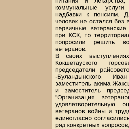
питания и лекарства
коммунальные услуги
надбавки к пенсиям. 
человек не остался без 
первичные ветеранские
при КСК, по территориа
попросили решить в
ветеранов.
В своих выступления
Кокшетауского горс
председатели райсовет
-Буландынского, Ива
заместитель акима Жакс
и заместитель предсе
"Организация ветера
удовлетворительную о
ветеранов войны и труд
единогласно согласились
ряд конкретных вопросов