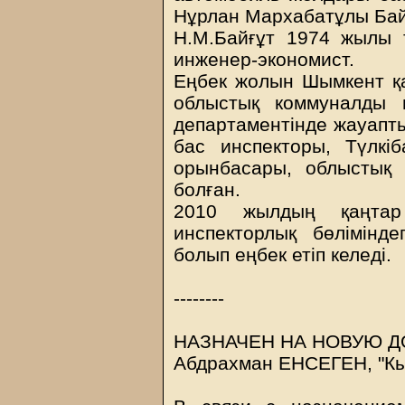
Нұрлан Мархабатұлы Бай
Н.М.Байғұт 1974 жылы т
инженер-экономист.
Еңбек жолын Шымкент қа
облыстық коммуналды м
департаментінде жауапты
бас инспекторы, Түлкіб
орынбасары, облыстық
болған.
2010 жылдың қаңтар
инспекторлық бөлімінде
болып еңбек етіп келеді.
--------
НАЗНАЧЕН НА НОВУЮ 
Абдрахман ЕНСЕГЕН, "Кы