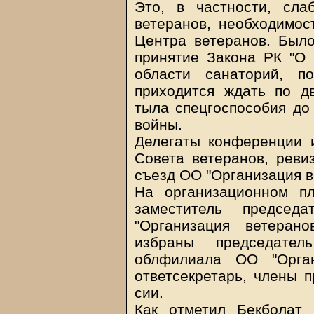
Это, в частности, сла
ветеранов, необходимос
Центра ветеранов. Было
принятие Закона РК "О 
области санаторий, п
приходится ждать по дв
тыла спецгоспособия до
войны.
Делегаты конференции 
Совета ветеранов, ревиз
съезд ОО "Организация в
На организационном п
заместитель председ
"Организация ветеран
избраны председател
облфилиала ОО "Орган
ответсекретарь, члены п
сии.
Как отметил Бекболат 