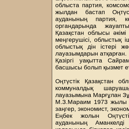
облыста партия, комсом
жылдан бастап Оңтүс
ауданының партия, к
органдарында жауапты
Қазақстан облысы әкімі 
меңгерушісі, облыстық і
облыстық дін істері жө
лауазымдарын атқарған.
Қазіргі уақытта Сайра
басшысы болып қызмет еті
Оңтүстік Қазақстан об
коммуналдық шаруаш
лауазымына Марғұлан З
М.З.Мараим 1973 жылы т
заңгер, экономист, экон
Еңбек жолын Оңтүсті
ауданының Аманкелді