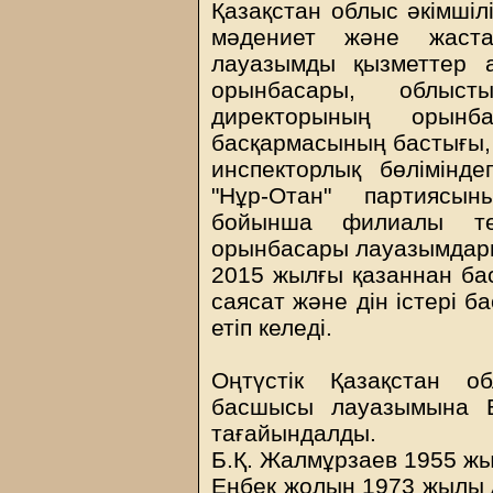
Қазақстан облыс әкімшілі
мәдениет және жаста
лауазымды қызметтер ат
орынбасары, облыст
директорының орынб
басқармасының бастығы, 
инспекторлық бөлімінде
"Нұр-Отан" партиясы
бойынша филиалы төр
орынбасары лауазымдары
2015 жылғы қазаннан бас
саясат және дін істері 
етіп келеді.
Оңтүстік Қазақстан о
басшысы лауазымына Б
тағайындалды.
Б.Қ. Жалмұрзаев 1955 жыл
Еңбек жолын 1973 жылы А