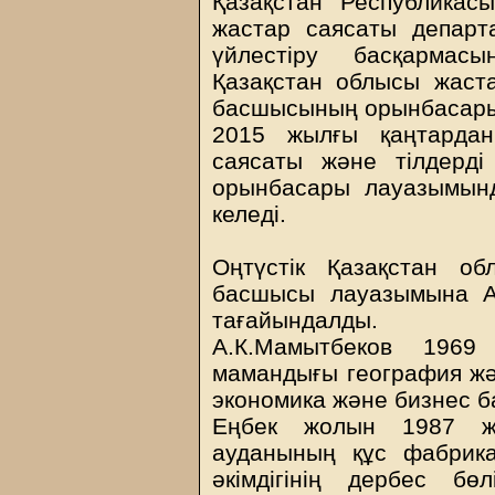
Қазақстан Республикасы
жастар саясаты департа
үйлестіру басқармас
Қазақстан облысы жаст
басшысының орынбасары
2015 жылғы қаңтардан
саясаты және тілдерд
орынбасары лауазымын
келеді.
Оңтүстік Қазақстан о
басшысы лауазымына А
тағайындалды.
А.К.Мамытбеков 1969
мамандығы география жә
экономика және бизнес б
Еңбек жолын 1987 ж
ауданының құс фабрик
әкімдігінің дербес бө