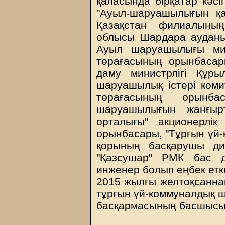
қаласында бірқатар кәсі
"Ауыл-шаруашылығын қа
Қазақстан филиалының
облысы Шардара ауданын
Ауыл шаруашылығы мин
төрағасының орынбасары
даму министрлігі Құр
шаруашылық істері коми
төрағасының орынба
шаруашылығын жанғыр
орталығы" акционерлі
орынбасары, "Тұрғын үй
қорының басқарушы ди
"Қазсушар" РМК бас 
инженер болып еңбек етк
2015 жылғы желтоқсаннан
тұрғын үй-коммуналдық 
басқармасының басшысы б