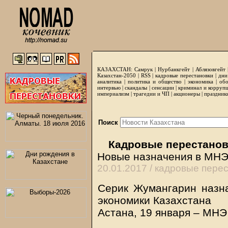
КАЗАХСТАН:
Самрук
|
Нурбанкгейт
|
Аблязовгейт
Казахстан-2050 |
RSS
|
кадровые перестановки
|
дни
аналитика
|
политика и общество
|
экономика
|
обо
интервью
|
скандалы
|
сенсации
|
криминал и корруп
империализм
|
трагедии и ЧП
|
акционеры
|
праздник
Поиск
Кадровые перестанов
Новые назначения в МНЭ,
20.01.2017 /
кадровые перес
Серик Жумангарин назн
экономики Казахстана
Астана, 19 января – МНЭ