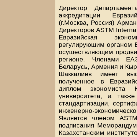
Директор Департамент
аккредитации Еврази
(г.Москва, Россия) Арма
Директоров ASTM Internat
Евразийская эконо
регулирующим органом Е
осуществляющим продви
регионе. Членами ЕАЭ
Беларусь, Армения и Кыр
Шаккалиев имеет выс
полученное в Евразий
диплом экономиста Ка
университета, а такж
стандартизации, сертиф
инженерно-экономическог
Является членом ASTM 
подписания Меморандум
Казахстанским институт