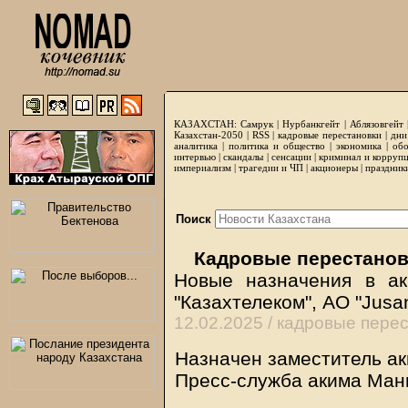
КАЗАХСТАН:
Самрук
|
Нурбанкгейт
|
Аблязовгейт
Казахстан-2050 |
RSS
|
кадровые перестановки
|
дни
аналитика
|
политика и общество
|
экономика
|
обо
интервью
|
скандалы
|
сенсации
|
криминал и корруп
империализм
|
трагедии и ЧП
|
акционеры
|
праздник
Поиск
Кадровые перестанов
Новые назначения в ак
"Казахтелеком", АО "Jusa
12.02.2025 /
кадровые перес
Назначен заместитель ак
Пресс-служба акима Манг