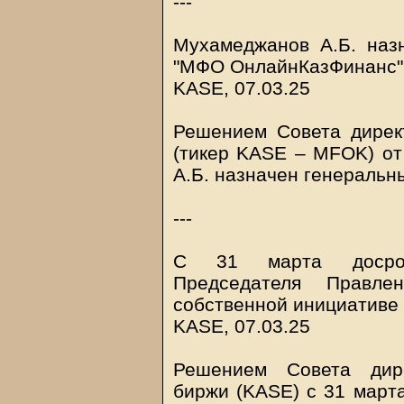
---
Мухамеджанов А.Б. наз
"МФО ОнлайнКазФинанс"
KASE, 07.03.25
Решением Совета дире
(тикер KASE – MFOK) от
А.Б. назначен генеральн
---
С 31 марта досроч
Председателя Правл
собственной инициативе
KASE, 07.03.25
Решением Совета дире
биржи (KASE) с 31 март