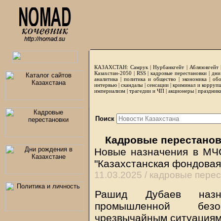
КАЗАХСТАН:
Самрук
|
Нурбанкгейт
|
Аблязовгейт
Казахстан-2050 |
RSS
|
кадровые перестановки
|
дни
аналитика
|
политика и общество
|
экономика
|
обо
интервью
|
скандалы
|
сенсации
|
криминал и корруп
империализм
|
трагедии и ЧП
|
акционеры
|
праздник
Поиск
Кадровые перестанов
Новые назначения в МЧ
"Казахстанская фондовая
11.03.2025 /
кадровые перес
Рашид Дубаев назна
промышленной без
чрезвычайным ситуациям