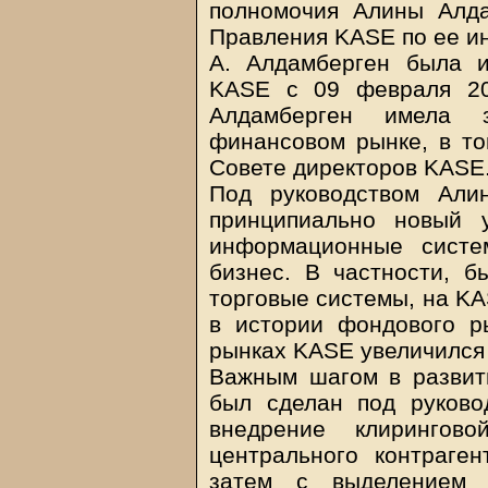
полномочия Алины Алда
Правления KASE по ее и
А. Алдамберген была 
KASE с 09 февраля 20
Алдамберген имела 
финансовом рынке, в то
Совете директоров KASE
Под руководством Ал
принципиально новый 
информационные систе
бизнес. В частности, 
торговые системы, на K
в истории фондового р
рынках KASE увеличился 
Важным шагом в развит
был сделан под руково
внедрение клирингово
центрального контраге
затем с выделением 