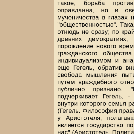
такое, борьба проти
оправданна, но и ов
мученичества в глазах н
"общественностью". Так
отнюдь не сразу; по кра
древних демократиях,
порождение нового врем
гражданского обществ
индивидуализмом и ана
еще Гегель, обратив вн
свобода мышления пыта
путем враждебного отно
публично признано. "
подчеркивает Гегель, -
внутри которого семья р
(Гегель. Философия прав
у Аристотеля, полагав
является государство п
нас" (Аристотель. Политик