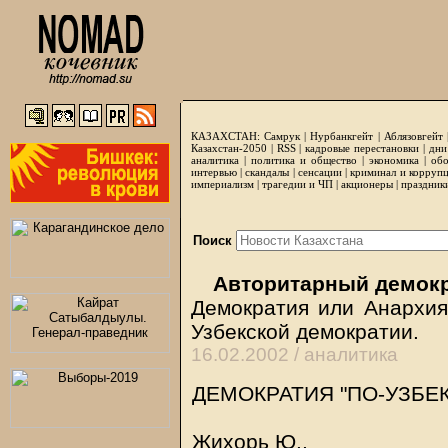
КАЗАХСТАН:
Самрук
|
Нурбанкгейт
|
Аблязовгейт
Казахстан-2050 |
RSS
|
кадровые перестановки
|
дни
аналитика
|
политика и общество
|
экономика
|
обо
интервью
|
скандалы
|
сенсации
|
криминал и корруп
империализм
|
трагедии и ЧП
|
акционеры
|
праздник
Поиск
Авторитарный демокр
Демократия или Анархия
Узбекской демократии.
16.02.2002 /
аналитика
ДЕМОКРАТИЯ "ПО-УЗБЕК
Жихорь Ю.,