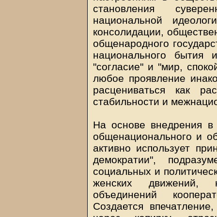
становления сувере
национальной идеолог
консолидации, обществен
общенародного государст
национального бытия 
"согласие" и "мир, споко
любое проявление инак
расцениваться как ра
стабильности и межнацио
На основе внедрения в
общенационального и об
активно использует при
демократии", подразу
социальных и политическ
женских движений, на
объединений кооперат
Создается впечатление,