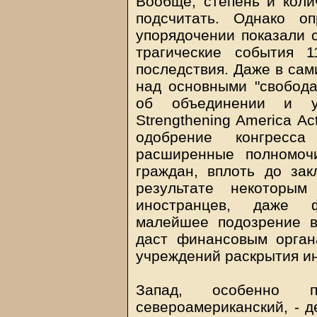
Вообще, степень и коли
подсчитать. Однако о
упорядочении показали 
трагические события 
последствия. Даже в сам
над основными "свобода
об объединении и ус
Strengthening America A
одобрение конгресса
расширенные полномоч
граждан, вплоть до за
результате некоторы
иностранцев, даже ф
малейшее подозрение в
даст финансовым орган
учреждений раскрытия ин
Запад, особенно про
североамериканский, - д