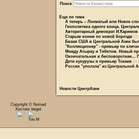
Поиск
Еще по теме
А теперь – Лохматый или Новое сло
Геополитика одного конца. Централ
Авторитарный демократ И.Каримов
Старым конем по новой борозде
11
Базам США в Центральной Азии быт
"Коллекционер" - премьер по кличке
Между Атырау и Тибетом. Новый пр
Окончательная и бесповоротная... 
Дети кукурузы и премьер Токаев
24.
Россия "уползла" из Центральной А
Новости ЦентрАзии
Copyright © Nomad
Хостинг beget