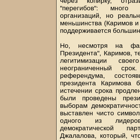
через копирку, отра
"перегибов": много 
организаций, но реаль
меньшинства (Каримов и 
поддерживается большин
Но, несмотря на фак
Президента", Каримов, т
легитимизации сво
неограниченный сро
референдума, состоя
президента Каримова 
истечении срока продле
были проведены прези
выборам демократичнос
выставлен чисто символ
одного из лидеров
демократической па
Джалалова, который, что