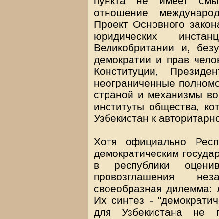
пункта не имеет смы
отношение международ
Проект Основного закон
юридических инста
Великобритании и, безу
демократии и прав чело
Конституции, Президе
неограниченные полномо
страной и механизмы воз
институты общества, кот
Узбекистан к авторитарн
Хотя официально Респ
демократическим государ
в республики оцени
провозглашения нез
своеобразная дилемма: л
Их синтез - "демократич
для Узбекистана не 