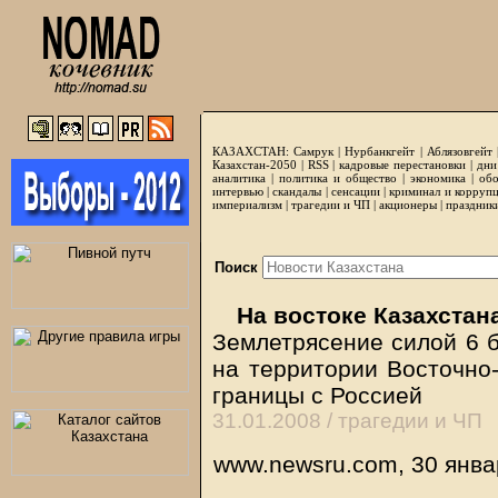
КАЗАХСТАН:
Самрук
|
Нурбанкгейт
|
Аблязовгейт
Казахстан-2050 |
RSS
|
кадровые перестановки
|
дни
аналитика
|
политика и общество
|
экономика
|
обо
интервью
|
скандалы
|
сенсации
|
криминал и корруп
империализм
|
трагедии и ЧП
|
акционеры
|
праздник
Поиск
На востоке Казахстан
Землетрясение силой 6 
на территории Восточно-
границы с Россией
31.01.2008 /
трагедии и ЧП
www.newsru.com, 30 янва