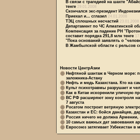
В связи с трагедией на шахте "Абайс
тенге
29.01.2008
Скончался экс-президент Индонезии
Приехал и... сглазил
24.01.2008
ТЭЦ сплошных несчастий
23.01.2008
Департамент по ЧС Алматинской об
Компенсация за падение РН "Протон
составит порядка 291,8 млн тенге
17
"Пока оснований заявлять о "челов
В Жамбылской области с рельсов со
Новости ЦентрАзии
Нефтяной шантаж в Черном море: п
заложника-Астану
Нефть и медь Казахстана. Кто на с
Культ психотравмы разрушает и чел
Как в Китае искоренили уличную пр
ВС РФ расширяют зону контроля на 
7 августа
Росатом построит ветряную электр
Казахстан и ЕС: бойся данайцев, д
Россия ничего не должна Армении, 
10 самых важных дат завоевания ар
Евросоюз затягивает Узбекистан в 