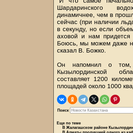
"И что самое печальн
Шардаринского водо
динамичнее, чем в прошл
сейчас (при наличии льд
в секунду, но если объе
аховой и нам придется
Боюсь, мы можем даже на
сказал В. Божко.
Он напомнил о том,
Кызылординской обл
составляет 1200 килом
площадей около 1000 ква
Поиск
Еще по теме
В Жалагашском районе Кызылординс
В Алматы продукцией одного из каф