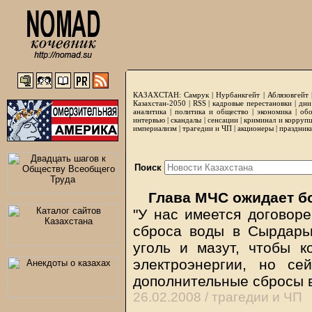
КАЗАХСТАН:
Самрук
|
Нурбанкгейт
|
Аблязовгейт
Казахстан-2050 |
RSS
|
кадровые перестановки
|
дни
аналитика
|
политика и общество
|
экономика
|
обо
интервью
|
скандалы
|
сенсации
|
криминал и корруп
империализм
|
трагедии и ЧП
|
акционеры
|
праздник
Поиск
Глава МЧС ожидает б
"У нас имеется договор
сброса воды в Сырдарь
уголь и мазут, чтобы к
электроэнергии, но с
дополнительные сбросы в
26.02.2008 /
трагедии и ЧП