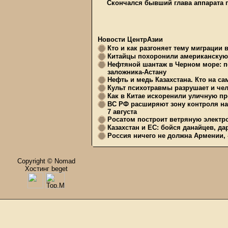
Скончался бывший глава аппарата 
Новости ЦентрАзии
Кто и как разгоняет тему миграции 
Китайцы похоронили американскую 
Нефтяной шантаж в Черном море: п
заложника-Астану
Нефть и медь Казахстана. Кто на с
Культ психотравмы разрушает и чел
Как в Китае искоренили уличную пр
ВС РФ расширяют зону контроля на 
7 августа
Росатом построит ветряную электр
Казахстан и ЕС: бойся данайцев, д
Россия ничего не должна Армении, 
Copyright © Nomad
Хостинг beget