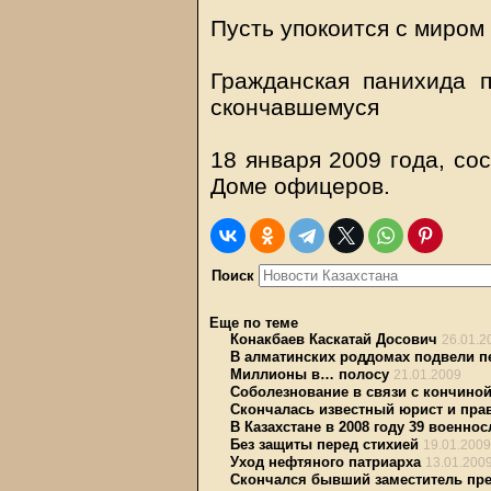
Пусть упокоится с миром 
Гражданская панихида 
скончавшемуся
18 января 2009 года, сос
Доме офицеров.
Поиск
Еще по теме
Конакбаев Каскатай Досович
26.01.2
В алматинских роддомах подвели пе
Миллионы в… полосу
21.01.2009
Соболезнование в связи с кончиной
Скончалась известный юрист и пр
В Казахстане в 2008 году 39 военн
Без защиты перед стихией
19.01.2009
Уход нефтяного патриарха
13.01.200
Скончался бывший заместитель пр