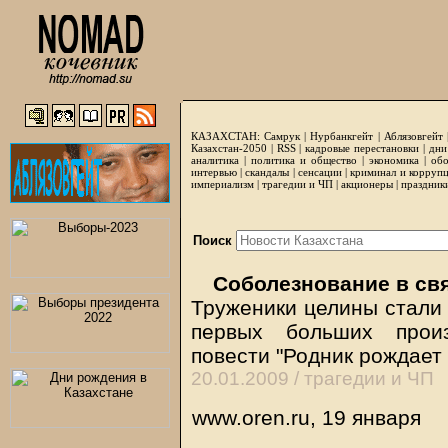
КАЗАХСТАН:
Самрук
|
Нурбанкгейт
|
Аблязовгейт
Казахстан-2050 |
RSS
|
кадровые перестановки
|
дни
аналитика
|
политика и общество
|
экономика
|
обо
интервью
|
скандалы
|
сенсации
|
криминал и корруп
империализм
|
трагедии и ЧП
|
акционеры
|
праздник
Поиск
Соболезнование в свя
Труженики целины стали
первых больших прои
повести "Родник рождает
20.01.2009 /
трагедии и ЧП
www.oren.ru, 19 января