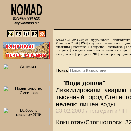
КАЗАХСТАН:
Самрук
|
Нурбанкгейт
|
Аблязовгейт
Казахстан-2050 |
RSS
|
кадровые перестановки
|
дни
аналитика
|
политика и общество
|
экономика
|
обо
интервью
|
скандалы
|
сенсации
|
криминал и корруп
империализм
|
трагедии и ЧП
|
акционеры
|
праздник
Поиск
"Вода дошла"
Ликвидировали аварию н
тысячный город Степного
неделю лишен воды
23.02.2009 /
трагедии и ЧП
Кокшетау/Степногорск.