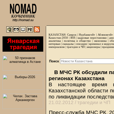
КАЗАХСТАН:
Самрук
|
Нурбанкгейт
|
Аблязовгейт
Казахстан-2050 |
RSS
|
кадровые перестановки
|
дни
аналитика
|
политика и общество
|
экономика
|
обо
интервью
|
скандалы
|
сенсации
|
криминал и корруп
империализм
|
трагедии и ЧП
|
акционеры
|
праздник
Поиск
В МЧС РК обсудили п
регионах Казахстана
В настоящее время 
Казахстанской области 
по ликвидации последств
21.02.2012 /
трагедии и ЧП
Пресс-служба МЧС РК, 2