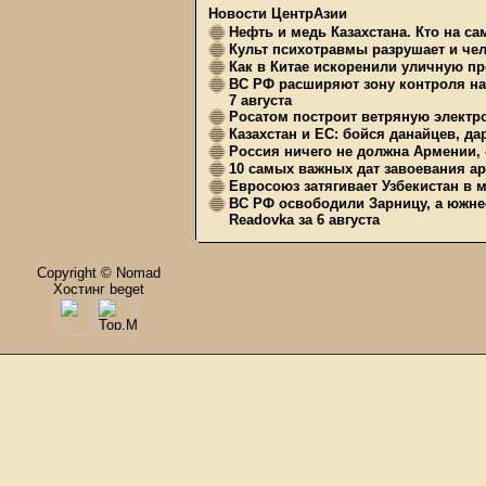
Новости ЦентрАзии
Нефть и медь Казахстана. Кто на с
Культ психотравмы разрушает и чел
Как в Китае искоренили уличную пр
ВС РФ расширяют зону контроля на 
7 августа
Росатом построит ветряную электр
Казахстан и ЕС: бойся данайцев, д
Россия ничего не должна Армении, 
10 самых важных дат завоевания ар
Евросоюз затягивает Узбекистан в 
ВС РФ освободили Зарницу, а южне
Readovka за 6 августа
Copyright © Nomad
Хостинг beget