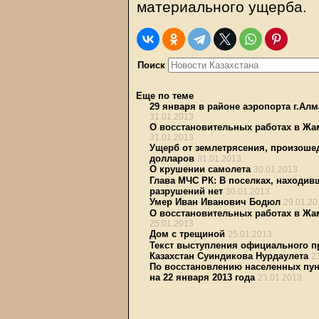
материального ущерба.
Поиск
Еще по теме
29 января в районе аэропорта г.Ал
31.01.2013
О восстановительных работах в Жам
31.01.2013
Ущерб от землетрясения, произошед
долларов
31.01.2013
О крушении самолета
30.01.2013
Глава МЧС РК: В поселках, находив
разрушений нет
30.01.2013
Умер Иван Иванович Бодюл
29.01.20
О восстановительных работах в Жам
25.01.2013
Дом с трещиной
25.01.2013
Текст выступления официального п
Казахстан Суиндикова Нурдаулета
2
По восстановлению населенных пун
на 22 января 2013 года
23.01.2013