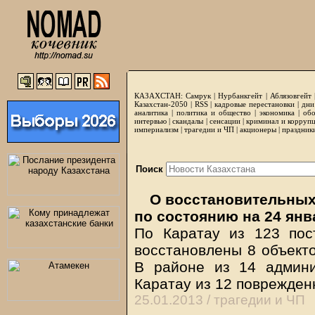
КАЗАХСТАН:
Самрук
|
Нурбанкгейт
|
Аблязовгейт
Казахстан-2050 |
RSS
|
кадровые перестановки
|
дни
аналитика
|
политика и общество
|
экономика
|
обо
интервью
|
скандалы
|
сенсации
|
криминал и корруп
империализм
|
трагедии и ЧП
|
акционеры
|
праздник
Поиск
О восстановительных
по состоянию на 24 янв
По Каратау из 123 пос
восстановлены 8 объекто
В районе из 14 админи
Каратау из 12 поврежден
25.01.2013 /
трагедии и ЧП