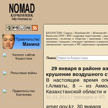
КАЗАХСТАН:
Самрук
|
Нурбанкгейт
|
Аблязовгейт
Казахстан-2050 |
RSS
|
кадровые перестановки
|
дни
аналитика
|
политика и общество
|
экономика
|
обо
интервью
|
скандалы
|
сенсации
|
криминал и корруп
империализм
|
трагедии и ЧП
|
акционеры
|
праздник
Поиск
29 января в районе а
крушение воздушного с
В настоящее время оп
г.Алматы, 8 – из Акмо
Казахстанской области и
31.01.2013 /
трагедии и ЧП
emer.gov.kz, 30 января