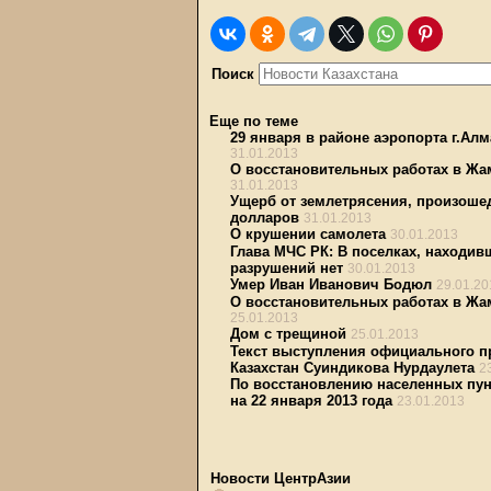
Поиск
Еще по теме
29 января в районе аэропорта г.Ал
31.01.2013
О восстановительных работах в Жам
31.01.2013
Ущерб от землетрясения, произошед
долларов
31.01.2013
О крушении самолета
30.01.2013
Глава МЧС РК: В поселках, находив
разрушений нет
30.01.2013
Умер Иван Иванович Бодюл
29.01.20
О восстановительных работах в Жам
25.01.2013
Дом с трещиной
25.01.2013
Текст выступления официального п
Казахстан Суиндикова Нурдаулета
2
По восстановлению населенных пун
на 22 января 2013 года
23.01.2013
Новости ЦентрАзии