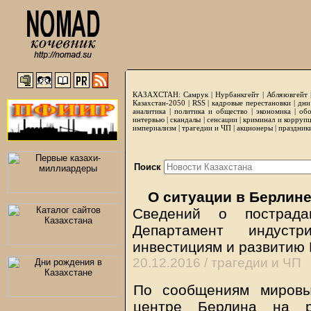
КАЗАХСТАН:
Самрук
|
Нурбанкгейт
|
Аблязовгейт
Казахстан-2050 |
RSS
|
кадровые перестановки
|
дни
аналитика
|
политика и общество
|
экономика
|
обо
интервью
|
скандалы
|
сенсации
|
криминал и корруп
империализм
|
трагедии и ЧП
|
акционеры
|
праздник
Поиск
О ситуации в Берлин
Сведений о пострада
Департамент индуст
инвестициям и развитию 
20.12.2016 /
трагедии и ЧП
По сообщениям мировы
центре Берлина на ро