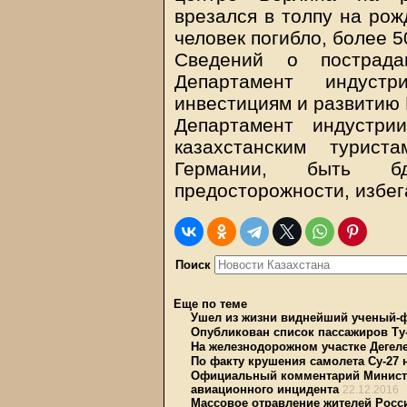
врезался в толпу на рож
человек погибло, более 5
Сведений о пострада
Департамент индуст
инвестициям и развитию 
Департамент индустр
казахстанским турист
Германии, быть бд
предосторожности, избег
Поиск
Еще по теме
Ушел из жизни виднейший ученый-
Опубликован список пассажиров Ту
На железнодорожном участке Дегел
По факту крушения самолета Су-27 
Официальный комментарий Министе
авиационного инцидента
22.12.2016
Массовое отравление жителей Росс