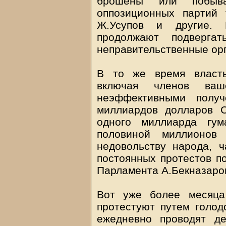
брошены или побыв
оппозиционных партий т
Ж.Усупов и другие. 
продолжают подверга
неправительственные ор
В то же время власть
включая членов ваш
неэффективными получ
миллиардов долларов 
одного миллиарда гу
половиной миллионов
недовольству народа, 
постоянных протестов п
Парламента А.Бекназаро
Вот уже более месяца
протестуют путем голодо
ежедневно проводят д