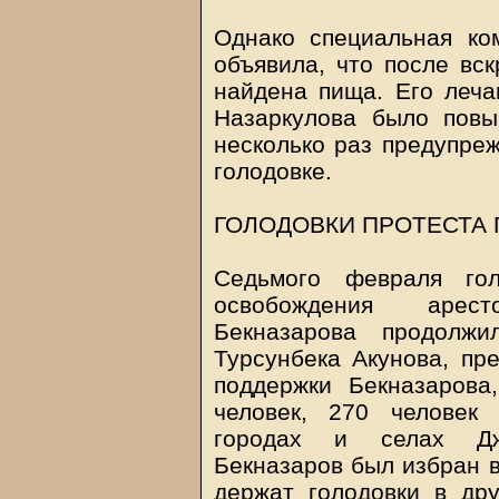
Однако специальная ко
объявила, что после вс
найдена пища. Его леча
Назаркулова было повы
несколько раз предупреж
голодовке.
ГОЛОДОВКИ ПРОТЕСТА
Седьмого февраля гол
освобождения арест
Бекназарова продолж
Турсунбека Акунова, пр
поддержки Бекназарова
человек, 270 человек
городах и селах Джа
Бекназаров был избран в
держат голодовки в дру