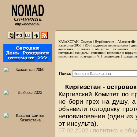
КАЗАХСТАН:
Самрук
|
Нурбанкгейт
|
Аблязовгейт
Казахстан-2050 |
RSS
|
кадровые перестановки
|
дни
аналитика
|
политика и общество
|
экономика
|
обо
интервью
|
скандалы
|
сенсации
|
криминал и корруп
империализм
|
трагедии и ЧП
|
акционеры
|
праздник
Поиск
Киргизстан - острово
Киргизский Комитет по п
не бери грех на душу, а
объявили голодовку прот
неповиновения (один из 
от инсульта).
07.02.2002 /
политика и общ