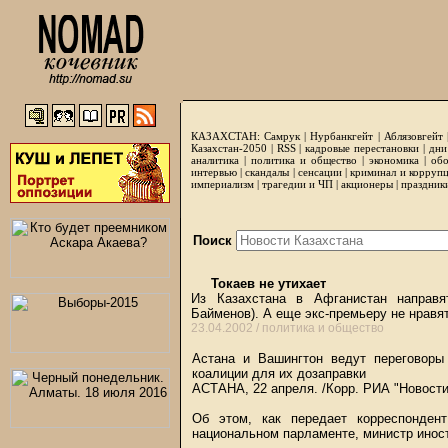
КАЗАХСТАН:
Самрук
|
Нурбанкгейт
|
Аблязовгейт
Казахстан-2050 |
RSS
|
кадровые перестановки
|
дни
аналитика
|
политика и общество
|
экономика
|
обо
интервью
|
скандалы
|
сенсации
|
криминал и корруп
империализм
|
трагедии и ЧП
|
акционеры
|
праздник
Поиск
Токаев не утихает
Из Казахстана в Афганистан направя
Байменов). А еще экс-премьеру не нравя
23.04.2002 /
политика и общество
Астана и Вашингтон ведут переговоры
коалиции для их дозаправки
АСТАНА, 22 апреля. /Корр. РИА "Новост
Об этом, как передает корреспонден
национальном парламенте, министр инос