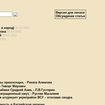
Версия для печати
Обсуждение статьи
 и народ)
30.04.2002
тана
30.04.2002
й
30.04.2002
.2002
ары приносящих, - Рената Алимова
- Геворг Мирзаян
абами Средней Азии, - П.В.Густерин
миграционный омут, - Рустам Масалиев
е штурмуют укрепрайон ВСУ – итоговая сводка
зность в Каспийском регионе