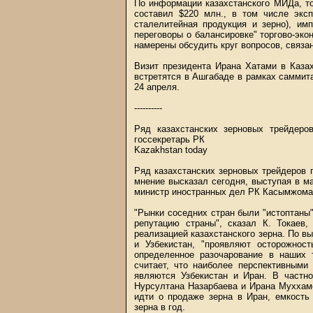
По информации казахстанского МИДа, т
составил $220 млн., в том числе эксп
сталелитейная продукция и зерно), им
переговоры о балансировке" торгово-экон
намерены обсудить круг вопросов, связан
Визит президента Ирана Хатами в Казах
встретятся в Ашгабаде в рамках саммита
24 апреля.
----------
Ряд казахстанских зерновых трейдеро
госсекретарь РК
Kazakhstan today
Ряд казахстанских зерновых трейдеров п
мнение высказал сегодня, выступая в ма
министр иностранных дел РК Касымжомар
"Рынки соседних стран были "истоптаны
репутацию страны", сказал К. Токаев,
реализацией казахстанского зерна. По вы
и Узбекистан, "проявляют осторожнос
определенное разочарование в наших 
считает, что наиболее перспективными
являются Узбекистан и Иран. В частно
Нурсултана Назарбаева и Ирана Муххаме
идти о продаже зерна в Иран, емкость
зерна в год.