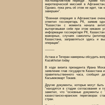
постконфликтном периоде". Кроме то
миротворческой миссией в Афганистан
Однако, пока речь об этом не идет, так 
завершен".
"Военная операция в Афганистане очен
отметил госсекретарь РК, заявив од
"Казахстан с момента начала антит
выторговывая себе при этом никаких у
информации госсекретаря РК, Казахстан
мажорных, случаях самолеты (антитер
Казахстана, заправляться здесь и в
операции".
----------
Астана и Тегеран намерены обсудить воп
Kazakhstan today
В ходе визита президента Ирана Мох
заявление глав государств Казахстана и
правительственного часа, сообщил д
Касымжомарт Токаев.
Другие документы, которые могут быть
"находятся в стадии согласования и г
заметил, что "основные документы с 
казахстанско-иранских переговорах ст
стран.