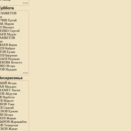
>>>
 Суббота
ГАМБЕТОВ
ан
ЧИН Ертай
ВА Мария
Н Михаил
ЕНКО Сергей
АЕВ Мурат
АМБЕТОВ
ан
АЕВ Берик
ЕВ Кайрат
ОВ Ерлан
ЕВ Бауржан
БАЕВ Нуржан
КОВА Ботагоз
КО Игорь
ОВ Нурдин
>>>
 Воскресенье
КИЙ Игорь
АН Михаил
АХМЕТ Хасен
В Абдулла
 Нарбота
В Максет
НОВ Улан
В Сматай
ЕНОВ Ержан
Н Игорь
АЕВ Жакып
ЫРОВ Жаркынбек
В Темирхан
КОВ Жанат