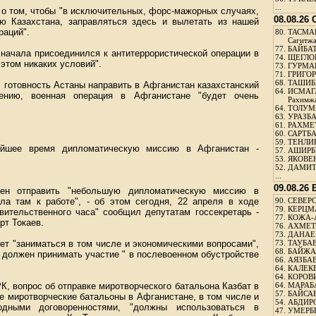
...
ь о том, чтобы "в исключительных, форс-мажорных случаях,
08.08.26
ю Казахстана, заправляться здесь и вылетать из нашей
раций".
80.
ТАСМА
Сагитж
77.
БАЙБАТ
 начала присоединился к антитеррористической операции в
74.
ЩЕГЛО
этом никаких условий".
73.
ГУРМА
71.
ГРИГОР
68.
ТАШИБ
 готовность Астаны направить в Афганистан казахстанский
64.
ИСМАГ
ению, военная операция в Афганистане "будет очень
Рахимж
64.
ТОЛУМБ
63.
УРАЗБА
61.
РАХМЕТ
60.
САРТБА
59.
ТЕНЛИ
айшее время дипломатическую миссию в Афганистан -
57.
АШИРБЕ
53.
ЯКОВЕН
52.
ДАМИТ
...
09.08.26
ен отправить "небольшую дипломатическую миссию в
ла там к работе", - об этом сегодня, 22 апреля в ходе
90.
СЕВЕРС
79.
КЕРЦМ
вительственного часа" сообщил депутатам госсекретарь -
77.
КОЖА-
т Токаев.
76.
АХМЕТО
73.
ДАНАЕВ
ет "заниматься в том числе и экономическими вопросами",
73.
ТАУБАЕ
68.
БАЙЖА
н должен принимать участие " в послевоенном обустройстве
66.
АЯЗБАЕ
64.
КАЛЕК
64.
КОРОВИ
РК, вопрос об отправке миротворческого батальона Казбат в
64.
МАРАБ
57.
БАЙСАБ
е миротворческие батальоны в Афганистане, в том числе и
54.
АБДИРО
одными договоренностями, "должны использоваться в
47.
УМЕРБЕ