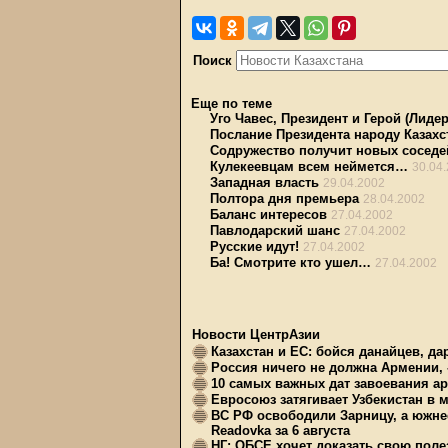
Поиск
Еще по теме
Уго Чавес, Президент и Герой (Лидер
Послание Президента народу Казахс
Содружество получит новых соседе
Кулекеевцам всем неймется…
30.04
Западная власть
29.04.2002
Полтора дня премьера
28.04.2002
Баланс интересов
27.04.2002
Павлодарский шанс
27.04.2002
Русские идут!
27.04.2002
Ба! Смотрите кто ушел…
27.04.2002
Новости ЦентрАзии
Казахстан и ЕС: бойся данайцев, д
Россия ничего не должна Армении, 
10 самых важных дат завоевания ар
Евросоюз затягивает Узбекистан в 
ВС РФ освободили Зарницу, а южне
Readovka за 6 августа
НГ: ОБСЕ хочет доказать свою поле