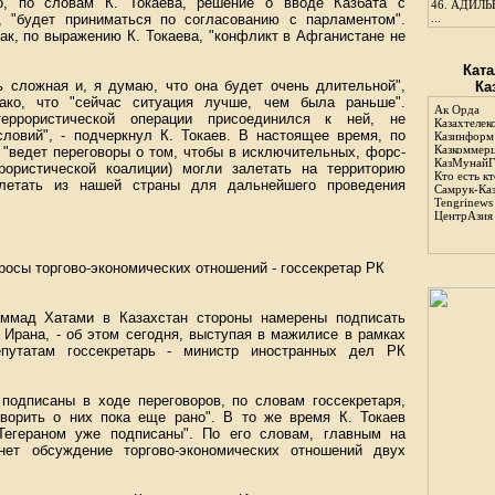
го, по словам К. Токаева, решение о вводе Казбата с
46.
АДИЛЬБ
, "будет приниматься по согласованию с парламентом".
...
как, по выражению К. Токаева, "конфликт в Афганистане не
Ката
ь сложная и, я думаю, что она будет очень длительной",
Ка
нако, что "сейчас ситуация лучше, чем была раньше".
Ак Орда
еррористической операции присоединился к ней, не
Казахтелек
словий", - подчеркнул К. Токаев. В настоящее время, по
Казинформ
Казкоммер
 "ведет переговоры о том, чтобы в исключительных, форс-
КазМунайГ
рористической коалиции) могли залетать на территорию
Кто есть кт
ылетать из нашей страны для дальнейшего проведения
Самрук-Ка
Tengrinews
ЦентрАзия
росы торгово-экономических отношений - госсекретар РК
аммад Хатами в Казахстан стороны намерены подписать
 Ирана, - об этом сегодня, выступая в мажилисе в рамках
епутатам госсекретарь - министр иностранных дел РК
 подписаны в ходе переговоров, по словам госсекретаря,
оворить о них пока еще рано". В то же время К. Токаев
Тегераном уже подписаны". По его словам, главным на
анет обсуждение торгово-экономических отношений двух