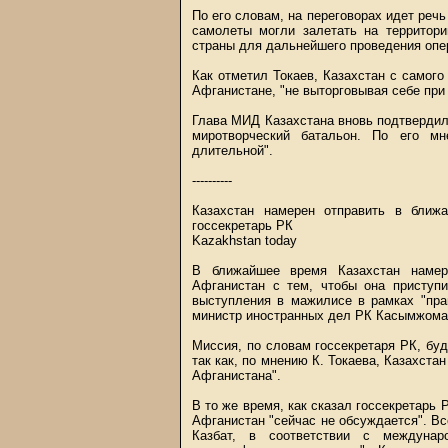
По его словам, на переговорах идет реч
самолеты могли залетать на территори
страны для дальнейшего проведения опе
Как отметил Токаев, Казахстан с самого
Афганистане, "не выторговывая себе при 
Глава МИД Казахстана вновь подтвердил
миротворческий батальон. По его мн
длительной".
----------
Казахстан намерен отправить в ближ
госсекретарь РК
Kazakhstan today
В ближайшее время Казахстан намер
Афганистан с тем, чтобы она приступи
выступления в мажилисе в рамках "пра
министр иностранных дел РК Касымжомар
Миссия, по словам госсекретаря РК, буд
так как, по мнению К. Токаева, Казахста
Афганистана".
В то же время, как сказал госсекретарь 
Афганистан "сейчас не обсуждается". Вс
Казбат, в соответствии с междунар