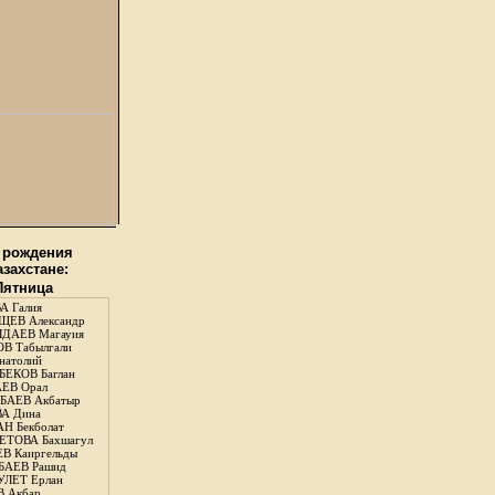
 рождения
азахстане:
 Пятница
А Галия
ЕВ Александр
ДАЕВ Магауия
В Табылгали
натолий
ЕКОВ Баглан
ЕВ Орал
АЕВ Акбатыр
А Дина
Н Бекболат
ТОВА Бахшагул
В Каиргельды
АЕВ Рашид
ЛЕТ Ерлан
 Акбар