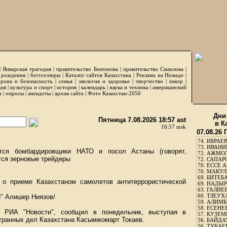
|
Январская трагедия
|
правительство Бектенова
|
правительство Смаилова
|
 рождения
|
бестселлеры
|
Каталог сайтов Казахстана
|
Реклама на Номаде
|
рона и безопасность
|
семья
|
экология и здоровье
|
творчество
|
юмор
|
ция
|
культура и спорт
|
история
|
календарь
|
наука и техника
|
американский
и
|
опросы
|
анекдоты
|
архив сайта
|
Фото Казахстан-2050
Дни
Пятница 7.08.2026 18:57 ast
в К
16:57 msk
07.08.26
74.
ИБРАЕВ
73.
ИВАНИЩ
тся бомбардировщики НАТО и посол Астаны (говорят,
72.
АЖМОЛ
тся зерновые трейдеры
72.
САПАРО
70.
ЕССЕ А
70.
МАКУЛБ
69.
БИТЕБА
 о приеме Казахстаном самолетов антитеррористической
69.
НАДЫРБ
63.
ГАЛИЕВ
60.
ТЛЕУХА
и" Алишер Ниязов/
59.
АЛИМБЕ
58.
ЕСЕНЕЕ
т РИА "Новости", сообщил в понедельник, выступая в
57.
КУЗЕМБ
транных дел Казахстана Касымжомарт Токаев.
56.
БАЙДАУ
56.
ТУКАЕВ