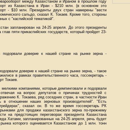
оварооборот между Казахстаном и Ираном в прошлом году
орт из Казахстана в Иран - $210 млн. (в основном это
порт - $10 млн. Президенты двух стран намерены "вести
омического сальдо, сказал К. Токаев. Кроме того, стороны
ных с "каспийской тематикой".
стан запланирован на 24-25 апреля. До этого президенты
 глав пяти прикаспийских государств, который пройдет 23-
в подорвали доверие к нашей стране на рынке зерна -
одорвали доверие к нашей стране на рынке зерна, - такое
жилисе в рамках правительственного часа, госсекретарь -
т Токаев.
" мелкими компаниями, которые демпинговали и подорвали
 отвечая на вопрос депутатов о причинах трудностей с
ражению К. Токаева, ряд соседних стран, в частности Иран
ть в отношении наших зерновых производителей". "Есть
трейдерах", сказал он. В то же время госсекретарь РК
 рынками для продажи казахстанского зерна по-прежнему
сти на предстоящих переговорах президента Казахстана
да Хатами, запланированных на 24-25 апреля, речь будет
 рынка которого оценивается Казахстаном до 1 млн. тонн