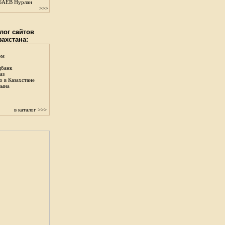
АЕВ Нурлан
>>>
лог сайтов
захстана:
ом
цбанк
аз
о в Казахстане
зына
в каталог >>>