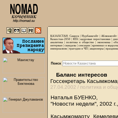
КАЗАХСТАН:
Самрук
|
Нурбанкгейт
|
Аблязовгейт
Казахстан-2050 |
RSS
|
кадровые перестановки
|
дни
аналитика
|
политика и общество
|
экономика
|
обо
интервью
|
скандалы
|
сенсации
|
криминал и корруп
империализм
|
трагедии и ЧП
|
акционеры
|
праздник
Поиск
Баланс интересов
Госсекретарь Касымжомар
27.04.2002 /
политика и общ
Наталья БУЕНКО,
"Новости недели", 2002 г.
Касымжомарту Кемелеви