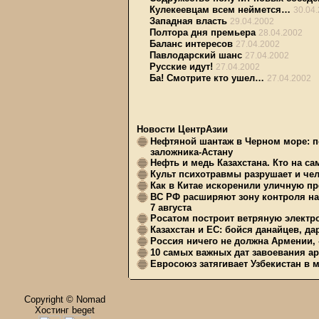
Кулекеевцам всем неймется…
30.04
Западная власть
29.04.2002
Полтора дня премьера
28.04.2002
Баланс интересов
27.04.2002
Павлодарский шанс
27.04.2002
Русские идут!
27.04.2002
Ба! Смотрите кто ушел…
27.04.2002
Новости ЦентрАзии
Нефтяной шантаж в Черном море: п
заложника-Астану
Нефть и медь Казахстана. Кто на с
Культ психотравмы разрушает и чел
Как в Китае искоренили уличную пр
ВС РФ расширяют зону контроля на 
7 августа
Росатом построит ветряную электр
Казахстан и ЕС: бойся данайцев, д
Россия ничего не должна Армении, 
10 самых важных дат завоевания ар
Евросоюз затягивает Узбекистан в 
Copyright © Nomad
Хостинг beget