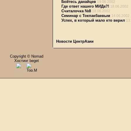
Бойтесь данайцев
19.06.2002
Где ответ нашего МИДа?!
18.06.2002
Считалочка №8
18.06.2002
Семинар с Токпакбаевым
14.06.2002
Успех, в который мало кто верил
13
Новости ЦентрАзии
Copyright © Nomad
Хостинг beget