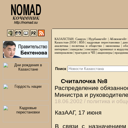
КАЗАХСТАН:
Самрук
|
Нурбанкгейт
|
Аблязовгейт
Казахстан-2050 |
RSS
|
кадровые перестановки
|
дни
аналитика
|
политика и общество
|
экономика
|
обо
интервью
|
скандалы
|
сенсации
|
криминал и корруп
империализм
|
трагедии и ЧП
|
акционеры
|
праздник
Поиск
Считалочка №8
Распределение обязанно
Министра и руководител
18.06.2002 /
политика и общ
КазААГ, 17 июня
В связи с назначением