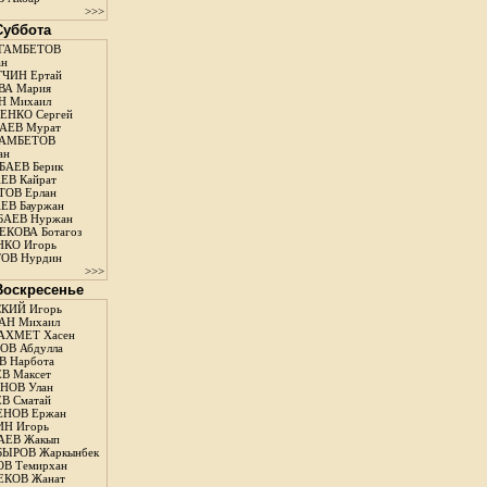
>>>
 Суббота
ГАМБЕТОВ
ан
ЧИН Ертай
ВА Мария
Н Михаил
ЕНКО Сергей
АЕВ Мурат
АМБЕТОВ
ан
АЕВ Берик
ЕВ Кайрат
ОВ Ерлан
ЕВ Бауржан
БАЕВ Нуржан
КОВА Ботагоз
КО Игорь
ОВ Нурдин
>>>
 Воскресенье
КИЙ Игорь
АН Михаил
АХМЕТ Хасен
В Абдулла
 Нарбота
В Максет
НОВ Улан
В Сматай
ЕНОВ Ержан
Н Игорь
АЕВ Жакып
ЫРОВ Жаркынбек
В Темирхан
КОВ Жанат