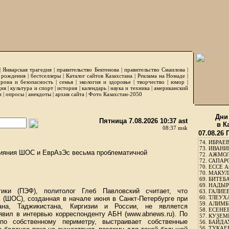
|
Январская трагедия
|
правительство Бектенова
|
правительство Смаилова
|
 рождения
|
бестселлеры
|
Каталог сайтов Казахстана
|
Реклама на Номаде
|
рона и безопасность
|
семья
|
экология и здоровье
|
творчество
|
юмор
|
ция
|
культура и спорт
|
история
|
календарь
|
наука и техника
|
американский
и
|
опросы
|
анекдоты
|
архив сайта
|
Фото Казахстан-2050
Дни
Пятница 7.08.2026 10:37 ast
в К
08:37 msk
07.08.26
74.
ИБРАЕВ
73.
ИВАНИЩ
лияния ШОС и ЕврАзЭс весьма проблематичной
72.
АЖМОЛ
72.
САПАРО
70.
ЕССЕ А
70.
МАКУЛБ
69.
БИТЕБА
69.
НАДЫРБ
ики (ПЭФ), политолог Глеб Павловский считает, что
63.
ГАЛИЕВ
60.
ТЛЕУХА
 (ШОС), созданная в начале июня в Санкт-Петербурге при
59.
АЛИМБЕ
тана, Таджикистана, Киргизии и России, не является
58.
ЕСЕНЕЕ
явил в интервью корреспонденту АБН (www.abnews.ru). По
57.
КУЗЕМБ
 по собственному периметру, выстраивает собственные
56.
БАЙДАУ
56.
ТУКАЕВ