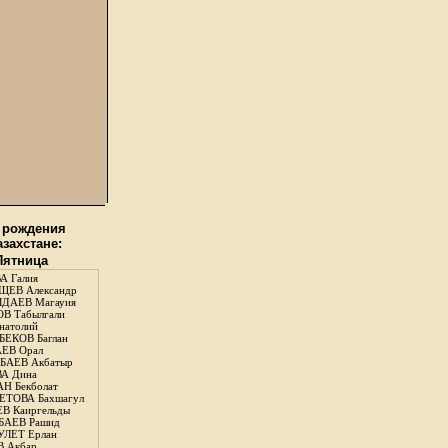
 рождения
азахстане:
 Пятница
А Галия
ЕВ Александр
ДАЕВ Магауия
В Табылгали
натолий
ЕКОВ Баглан
ЕВ Орал
АЕВ Акбатыр
А Дина
Н Бекболат
ТОВА Бахшагул
В Каиргельды
АЕВ Рашид
ЛЕТ Ерлан
 Акбар