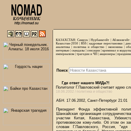
КАЗАХСТАН:
Самрук
|
Нурбанкгейт
|
Аблязовгейт
Казахстан-2050 |
RSS
|
кадровые перестановки
|
дни
аналитика
|
политика и общество
|
экономика
|
обо
интервью
|
скандалы
|
сенсации
|
криминал и корруп
империализм
|
трагедии и ЧП
|
акционеры
|
праздник
Поиск
Где ответ нашего МИДа?!
Политолог Г.Павловский считает идею с
18.06.2002 /
политика и общество
АБН. 17.06.2002, Санкт-Петербург 21:01
Президент Фонда эффективной полит
Шанхайская организация сотрудничества
участии Китая, Казахстана, Узбекис
противовесом кому-либо. Об этом он за
словам Г.Павловского, Россия, "идя