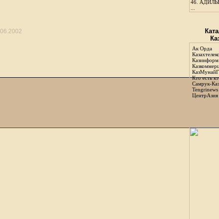
46.
АДИЛЬБ
...
Ката
.06.2002
Ка
Ак Орда
Казахтелек
Казинформ
Казкоммер
КазМунайГ
Кто есть кт
Самрук-Ка
Tengrinews
ЦентрАзия