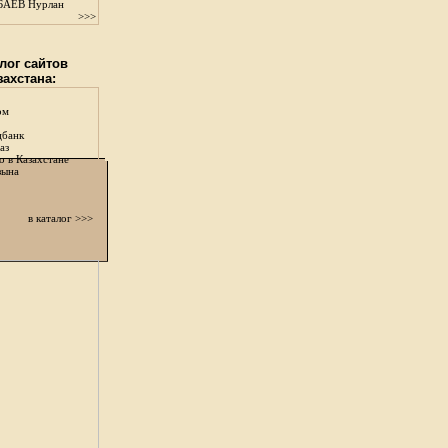
АЕВ Нурлан
>>>
лог сайтов
захстана:
ом
цбанк
аз
о в Казахстане
зына
в каталог >>>