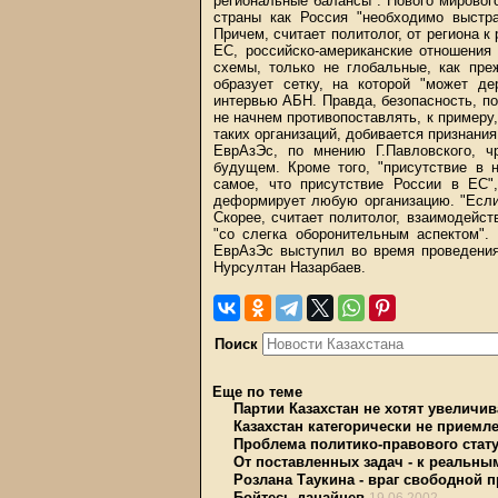
региональные балансы". Нового мировог
страны как Россия "необходимо выстр
Причем, считает политолог, от региона к
ЕС, российско-американские отношения
схемы, только не глобальные, как пре
образует сетку, на которой "может де
интервью АБН. Правда, безопасность, по
не начнем противопоставлять, к примеру,
таких организаций, добивается признани
ЕврАзЭс, по мнению Г.Павловского, ч
будущем. Кроме того, "присутствие в
самое, что присутствие России в ЕС",
деформирует любую организацию. "Если,
Скорее, считает политолог, взаимодейс
"со слегка оборонительным аспектом"
ЕврАзЭс выступил во время проведения
Нурсултан Назарбаев.
Поиск
Еще по теме
Партии Казахстан не хотят увеличив
Казахстан категорически не приемл
Проблема политико-правового стат
От поставленных задач - к реальны
Розлана Таукина - враг свободной 
Бойтесь данайцев