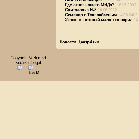
19.06.2002
Где ответ нашего МИДа?!
18.06.2002
Считалочка №8
18.06.2002
Семинар с Токпакбаевым
14.06.2002
Успех, в который мало кто верил
13
Новости ЦентрАзии
Copyright © Nomad
Хостинг beget