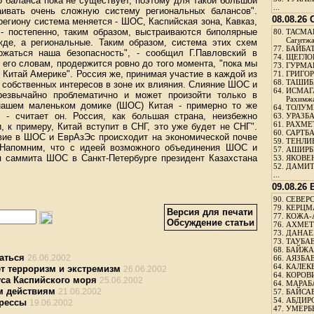
о баланса пока не существует, поэтому для такой большой
...
аивать очень сложную систему региональных балансов".
08.08.26
 региону система меняется - ШОС, Каспийская зона, Кавказ,
 - постепенно, таким образом, выстраиваются биполярные
80.
ТАСМА
Сагитж
жде, а региональные. Таким образом, система этих схем
77.
БАЙБАТ
ржаться наша безопасность", - сообщил Г.Павловский в
74.
ЩЕГЛО
 его словам, продержится ровно до того момента, "пока мы
73.
ГУРМА
 Китай Америке". Россия же, принимая участие в каждой из
71.
ГРИГОР
68.
ТАШИБ
я собственных интересов в зоне их влияния. Слияние ШОС и
64.
ИСМАГ
резвычайно проблематично и может произойти только в
Рахимж
 нашем маленьком домике (ШОС) Китая - примерно то же
64.
ТОЛУМБ
 - считает он. Россия, как большая страна, неизбежно
63.
УРАЗБА
61.
РАХМЕТ
 к примеру, Китай вступит в СНГ, это уже будет не СНГ".
60.
САРТБА
твие в ШОС и ЕврАзЭс происходит на экономической почве
59.
ТЕНЛИ
. Напомним, что с идеей возможного объединения ШОС и
57.
АШИРБЕ
 саммита ШОС в Санкт-Петербурге президент Казахстана
53.
ЯКОВЕН
52.
ДАМИТ
...
09.08.26
90.
СЕВЕРС
79.
КЕРЦМ
Версия для печати
77.
КОЖА-
Обсуждение статьи
76.
АХМЕТО
73.
ДАНАЕВ
73.
ТАУБАЕ
68.
БАЙЖА
аться
26.06.2002
66.
АЯЗБАЕ
64.
КАЛЕК
ет терроризм и экстремизм
26.06.2002
64.
КОРОВИ
уса Каспийского моря
25.06.2002
64.
МАРАБ
м действиям
21.06.2002
57.
БАЙСАБ
54.
АБДИРО
прессы
19.06.2002
47.
УМЕРБЕ